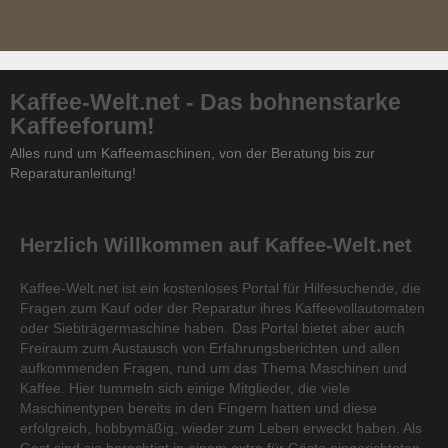
Kaffee-Welt.net - Das bohnenstarke
Kaffeeforum!
Alles rund um Kaffeemaschinen, von der Beratung bis zur
Reparaturanleitung!
Herzlich Willkommen auf Kaffee-Welt.net
Kaffee-Welt.net ist ein kostenloses Portal für Hilfesuchende, die
Fragen zum Kauf oder der Reparatur ihres Kaffeevollautomaten
oder Siebträgermaschine haben. Das Portal bietet aber auch
Freiraum zum Austausch von Erfahrungsberichten und allen
aufkommenden Fragen, rund um das Thema Maschinen und
Kaffee. Hier tummeln sich einige Mitglieder, die viele
Maschinentypen bereits in den Fingern hatten und diese
erfolgreich, hobbymäßig, wieder zum Leben erweckt haben. Als