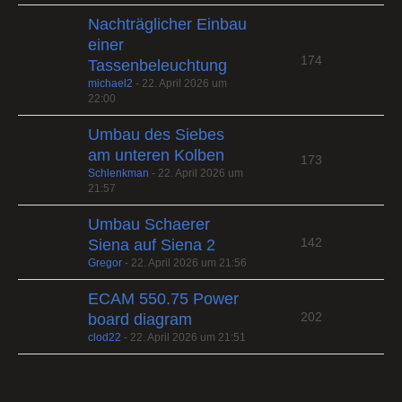
Nachträglicher Einbau
einer
174
Tassenbeleuchtung
michael2
-
22. April 2026 um
22:00
Umbau des Siebes
am unteren Kolben
173
Schlenkman
-
22. April 2026 um
21:57
Umbau Schaerer
142
Siena auf Siena 2
Gregor
-
22. April 2026 um 21:56
ECAM 550.75 Power
202
board diagram
clod22
-
22. April 2026 um 21:51