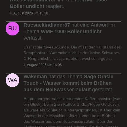
Boiler undicht
reagiert.
4. August 2026 um 15:38
Rucsackindianer87
hat eine Antwort im
Thema
WMF 1000 Boiler undicht
verfasst.
Das ist die Niveau-Sonde. Die misst den Füllstand des
Dampfboilers. Wahrscheinlich ist der kleine Schwarze
O-Ring undicht. rausschrauben, wechseln, gut ist
4. August 2026 um 14:06
Wakeman
hat das Thema
Sage Oracle
Touch - Wasser kommt beim Brühen
aus dem Heißwasser Zulauf
gestartet.
Heute morgen -nach- dem ersten Kaffee passiert (was
ein Glück): Beim 2ten Kaffee: 1 Klick/Plopp Geräusch,
als wäre ein Schlauch runtergesprungen, ist aber kein
Wasser in der Maschine. Jetzt kommt beim Brühen
das Wasser aus dem Heißwasserzulauf. Über den
Siebträger kommt nur noch minimal. Da kein Wasser