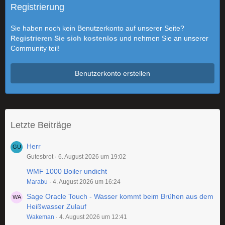
Registrierung
Sie haben noch kein Benutzerkonto auf unserer Seite?
Registrieren Sie sich kostenlos
und nehmen Sie an unserer
Community teil!
Benutzerkonto erstellen
Letzte Beiträge
Herr
Gutesbrot
6. August 2026 um 19:02
WMF 1000 Boiler undicht
Marabu
4. August 2026 um 16:24
Sage Oracle Touch - Wasser kommt beim Brühen aus dem
Heißwasser Zulauf
Wakeman
4. August 2026 um 12:41