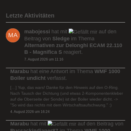
Letzte Aktivitäten
mabojessi
hat mit
auf den
Beitrag von
Sledge
im Thema
Alternativen zur Delonghi ECAM 22.110
B - Magnifica S
reagiert.
7. August 2026 um 11:16
Marabu
hat eine Antwort im Thema
WMF 1000
Boiler undicht
verfasst.
[…] Yup, das wars! Danke für den Hinweis auf den O-Ring.
Nach Tausch der Dichtung (und etwas 2-Komponentenkleber
auf die Oberseite der Sonde) ist der Boiler wieder dicht. ->
"So wird das nichts mit dem Wirtschaftsaufschwung." :)
4. August 2026 um 16:24
Marabu
hat mit
auf den Beitrag von
Rucsackindianer87
im Thema
WMF 1000