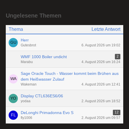
Ungelesene Themen
Thema
Letzte Antwort
Herr
Gutesbrot
6. August 2026 um 19:02
WMF 1000 Boiler undicht
2
Marabu
4. August 2026 um 16:24
Sage Oracle Touch - Wasser kommt beim Brühen aus
dem Heißwasser Zulauf
Wakeman
4. August 2026 um 12:41
Display CTL636ES6/06
yodaa
2. August 2026 um 18:52
DeLonghi Primadonna Evo S
12
fly1006
2. August 2026 um 09:57