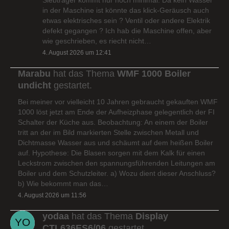
in der Maschine ist könnte das klick-Geräusch auch
etwas elektrisches sein ? Ventil oder andere Elektrik
defekt gegangen ? Ich hab die Maschine offen, aber
wie geschrieben, es riecht nicht…
4. August 2026 um 12:41
Marabu
hat das Thema
WMF 1000 Boiler
undicht
gestartet.
Bei meiner vor vielleicht 10 Jahren gebraucht gekauften WMF
1000 löst jetzt am Ende der Aufheizphase gelegentlich der FI
Schalter der Küche aus. Beobachtung: An einem der Boiler
tritt an der im Bild markierten Stelle zwischen Metall und
Dichtmasse Wasser aus und schäumt auf dem heißen Boiler
auf. Hypothese: Die Blasen sorgen mit dem Kalk für einen
Leckstrom zwischen den spannungsführenden Leitungen am
Boiler und dem Schutzleiter. a) Wozu dient dieser Anschluss?
b) Wie bekommt man das…
4. August 2026 um 11:56
yodaa
hat das Thema
Display
CTL636ES6/06
gestartet.