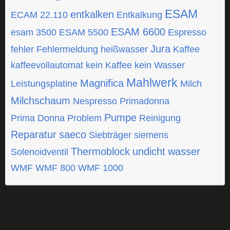
ESAM
entkalken
ECAM 22.110
Entkalkung
ESAM 6600
esam 3500
ESAM 5500
Espresso
Jura
fehler
Fehlermeldung
heißwasser
Kaffee
kaffeevollautomat
kein Kaffee
kein Wasser
Mahlwerk
Magnifica
Leistungsplatine
Milch
Milchschaum
Nespresso
Primadonna
Pumpe
Prima Donna
Problem
Reinigung
Reparatur
saeco
Siebträger
siemens
Thermoblock
undicht
wasser
Solenoidventil
WMF
WMF 800
WMF 1000