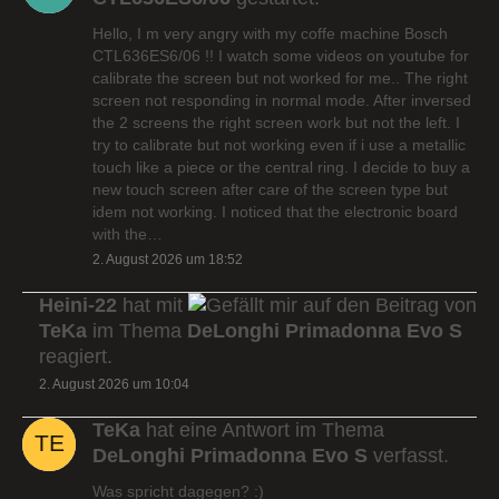
Hello, I m very angry with my coffe machine Bosch
CTL636ES6/06 !! I watch some videos on youtube for
calibrate the screen but not worked for me.. The right
screen not responding in normal mode. After inversed
the 2 screens the right screen work but not the left. I
try to calibrate but not working even if i use a metallic
touch like a piece or the central ring. I decide to buy a
new touch screen after care of the screen type but
idem not working. I noticed that the electronic board
with the…
2. August 2026 um 18:52
Heini-22
hat mit
auf den Beitrag von
TeKa
im Thema
DeLonghi Primadonna Evo S
reagiert.
2. August 2026 um 10:04
TeKa
hat eine Antwort im Thema
DeLonghi Primadonna Evo S
verfasst.
Was spricht dagegen? :)