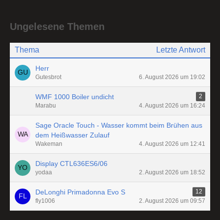
Ungelesene Themen
Thema
Letzte Antwort
Herr
Gutesbrot
6. August 2026 um 19:02
WMF 1000 Boiler undicht
2
Marabu
4. August 2026 um 16:24
Sage Oracle Touch - Wasser kommt beim Brühen aus
dem Heißwasser Zulauf
Wakeman
4. August 2026 um 12:41
Display CTL636ES6/06
yodaa
2. August 2026 um 18:52
DeLonghi Primadonna Evo S
12
fly1006
2. August 2026 um 09:57