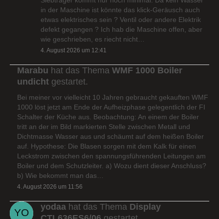
in der Maschine ist könnte das klick-Geräusch auch
etwas elektrisches sein ? Ventil oder andere Elektrik
defekt gegangen ? Ich hab die Maschine offen, aber
wie geschrieben, es riecht nicht…
4. August 2026 um 12:41
Marabu
hat das Thema
WMF 1000 Boiler
undicht
gestartet.
Bei meiner vor vielleicht 10 Jahren gebraucht gekauften WMF
1000 löst jetzt am Ende der Aufheizphase gelegentlich der FI
Schalter der Küche aus. Beobachtung: An einem der Boiler
tritt an der im Bild markierten Stelle zwischen Metall und
Dichtmasse Wasser aus und schäumt auf dem heißen Boiler
auf. Hypothese: Die Blasen sorgen mit dem Kalk für einen
Leckstrom zwischen den spannungsführenden Leitungen am
Boiler und dem Schutzleiter. a) Wozu dient dieser Anschluss?
b) Wie bekommt man das…
4. August 2026 um 11:56
yodaa
hat das Thema
Display
CTL636ES6/06
gestartet.