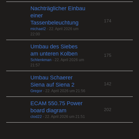
Nachträglicher Einbau
einer
174
Tassenbeleuchtung
michael2
-
22. April 2026 um
22:00
Umbau des Siebes
am unteren Kolben
175
Schlenkman
-
22. April 2026 um
21:57
Umbau Schaerer
142
Siena auf Siena 2
Gregor
-
22. April 2026 um 21:56
ECAM 550.75 Power
202
board diagram
clod22
-
22. April 2026 um 21:51