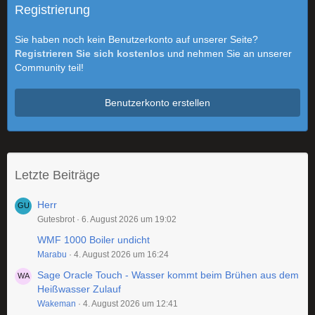
Registrierung
Sie haben noch kein Benutzerkonto auf unserer Seite?
Registrieren Sie sich kostenlos
und nehmen Sie an unserer
Community teil!
Benutzerkonto erstellen
Letzte Beiträge
Herr
Gutesbrot
6. August 2026 um 19:02
WMF 1000 Boiler undicht
Marabu
4. August 2026 um 16:24
Sage Oracle Touch - Wasser kommt beim Brühen aus dem
Heißwasser Zulauf
Wakeman
4. August 2026 um 12:41