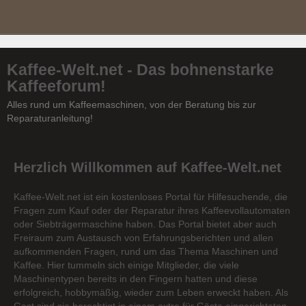
Kaffee-Welt.net - Das bohnenstarke
Kaffeeforum!
Alles rund um Kaffeemaschinen, von der Beratung bis zur
Reparaturanleitung!
Herzlich Willkommen auf Kaffee-Welt.net
Kaffee-Welt.net ist ein kostenloses Portal für Hilfesuchende, die
Fragen zum Kauf oder der Reparatur ihres Kaffeevollautomaten
oder Siebträgermaschine haben. Das Portal bietet aber auch
Freiraum zum Austausch von Erfahrungsberichten und allen
aufkommenden Fragen, rund um das Thema Maschinen und
Kaffee. Hier tummeln sich einige Mitglieder, die viele
Maschinentypen bereits in den Fingern hatten und diese
erfolgreich, hobbymäßig, wieder zum Leben erweckt haben. Als