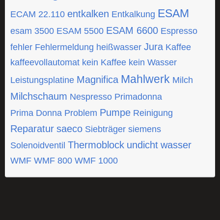
ESAM
entkalken
ECAM 22.110
Entkalkung
ESAM 6600
esam 3500
ESAM 5500
Espresso
Jura
fehler
Fehlermeldung
heißwasser
Kaffee
kaffeevollautomat
kein Kaffee
kein Wasser
Mahlwerk
Magnifica
Leistungsplatine
Milch
Milchschaum
Nespresso
Primadonna
Pumpe
Prima Donna
Problem
Reinigung
Reparatur
saeco
Siebträger
siemens
Thermoblock
undicht
wasser
Solenoidventil
WMF
WMF 800
WMF 1000