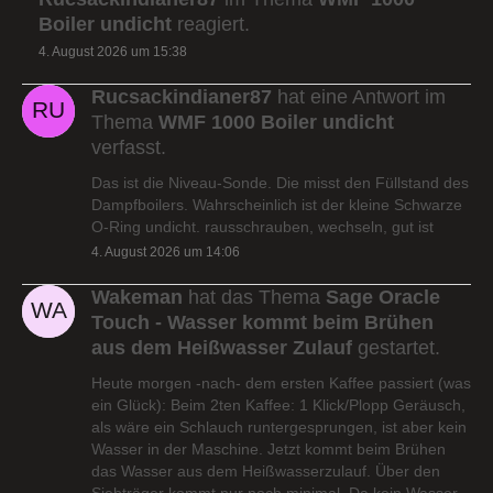
Boiler undicht
reagiert.
4. August 2026 um 15:38
Rucsackindianer87
hat eine Antwort im
Thema
WMF 1000 Boiler undicht
verfasst.
Das ist die Niveau-Sonde. Die misst den Füllstand des
Dampfboilers. Wahrscheinlich ist der kleine Schwarze
O-Ring undicht. rausschrauben, wechseln, gut ist
4. August 2026 um 14:06
Wakeman
hat das Thema
Sage Oracle
Touch - Wasser kommt beim Brühen
aus dem Heißwasser Zulauf
gestartet.
Heute morgen -nach- dem ersten Kaffee passiert (was
ein Glück): Beim 2ten Kaffee: 1 Klick/Plopp Geräusch,
als wäre ein Schlauch runtergesprungen, ist aber kein
Wasser in der Maschine. Jetzt kommt beim Brühen
das Wasser aus dem Heißwasserzulauf. Über den
Siebträger kommt nur noch minimal. Da kein Wasser