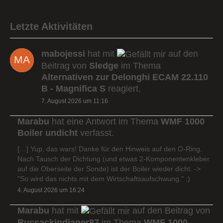
Letzte Aktivitäten
mabojessi
hat mit
auf den
Beitrag von
Sledge
im Thema
Alternativen zur Delonghi ECAM 22.110
B - Magnifica S
reagiert.
7. August 2026 um 11:16
Marabu
hat eine Antwort im Thema
WMF 1000
Boiler undicht
verfasst.
[…] Yup, das wars! Danke für den Hinweis auf den O-Ring.
Nach Tausch der Dichtung (und etwas 2-Komponentenkleber
auf die Oberseite der Sonde) ist der Boiler wieder dicht. ->
"So wird das nichts mit dem Wirtschaftsaufschwung." :)
4. August 2026 um 16:24
Marabu
hat mit
auf den Beitrag von
Rucsackindianer87
im Thema
WMF 1000