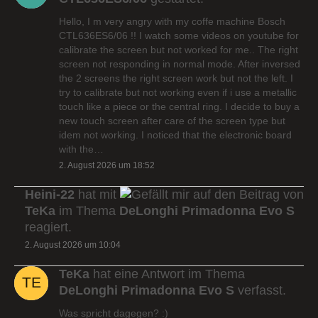
Hello, I m very angry with my coffe machine Bosch
CTL636ES6/06 !! I watch some videos on youtube for
calibrate the screen but not worked for me.. The right
screen not responding in normal mode. After inversed
the 2 screens the right screen work but not the left. I
try to calibrate but not working even if i use a metallic
touch like a piece or the central ring. I decide to buy a
new touch screen after care of the screen type but
idem not working. I noticed that the electronic board
with the…
2. August 2026 um 18:52
Heini-22
hat mit
auf den Beitrag von
TeKa
im Thema
DeLonghi Primadonna Evo S
reagiert.
2. August 2026 um 10:04
TeKa
hat eine Antwort im Thema
DeLonghi Primadonna Evo S
verfasst.
Was spricht dagegen? :)