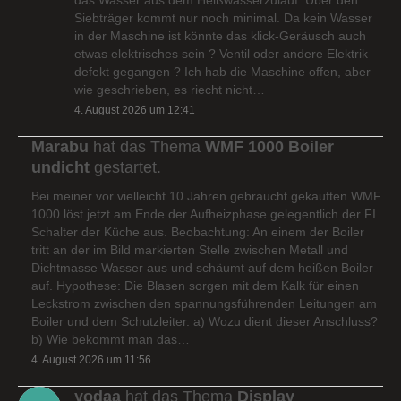
Siebträger kommt nur noch minimal. Da kein Wasser
in der Maschine ist könnte das klick-Geräusch auch
etwas elektrisches sein ? Ventil oder andere Elektrik
defekt gegangen ? Ich hab die Maschine offen, aber
wie geschrieben, es riecht nicht…
4. August 2026 um 12:41
Marabu
hat das Thema
WMF 1000 Boiler
undicht
gestartet.
Bei meiner vor vielleicht 10 Jahren gebraucht gekauften WMF
1000 löst jetzt am Ende der Aufheizphase gelegentlich der FI
Schalter der Küche aus. Beobachtung: An einem der Boiler
tritt an der im Bild markierten Stelle zwischen Metall und
Dichtmasse Wasser aus und schäumt auf dem heißen Boiler
auf. Hypothese: Die Blasen sorgen mit dem Kalk für einen
Leckstrom zwischen den spannungsführenden Leitungen am
Boiler und dem Schutzleiter. a) Wozu dient dieser Anschluss?
b) Wie bekommt man das…
4. August 2026 um 11:56
yodaa
hat das Thema
Display