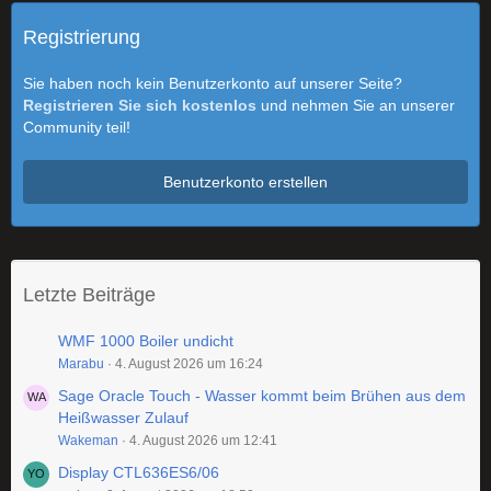
Registrierung
Sie haben noch kein Benutzerkonto auf unserer Seite?
Registrieren Sie sich kostenlos
und nehmen Sie an unserer
Community teil!
Benutzerkonto erstellen
Letzte Beiträge
WMF 1000 Boiler undicht
Marabu
4. August 2026 um 16:24
Sage Oracle Touch - Wasser kommt beim Brühen aus dem
Heißwasser Zulauf
Wakeman
4. August 2026 um 12:41
Display CTL636ES6/06