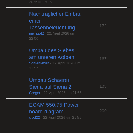
2026 um 20:28
Nachträglicher Einbau
einer
172
Tassenbeleuchtung
michael2
-
22. April 2026 um
22:00
Umbau des Siebes
am unteren Kolben
167
Schlenkman
-
22. April 2026 um
21:57
Umbau Schaerer
139
Siena auf Siena 2
Gregor
-
22. April 2026 um 21:56
ECAM 550.75 Power
200
board diagram
clod22
-
22. April 2026 um 21:51