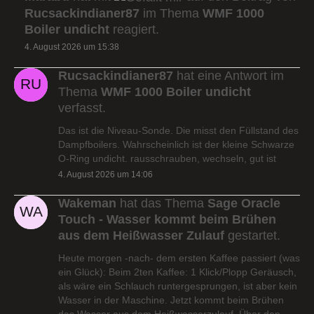
Rucsackindianer87
im Thema
WMF 1000
Boiler undicht
reagiert.
4. August 2026 um 15:38
Rucsackindianer87
hat eine Antwort im
Thema
WMF 1000 Boiler undicht
verfasst.
Das ist die Niveau-Sonde. Die misst den Füllstand des
Dampfboilers. Wahrscheinlich ist der kleine Schwarze
O-Ring undicht. rausschrauben, wechseln, gut ist
4. August 2026 um 14:06
Wakeman
hat das Thema
Sage Oracle
Touch - Wasser kommt beim Brühen
aus dem Heißwasser Zulauf
gestartet.
Heute morgen -nach- dem ersten Kaffee passiert (was
ein Glück): Beim 2ten Kaffee: 1 Klick/Plopp Geräusch,
als wäre ein Schlauch runtergesprungen, ist aber kein
Wasser in der Maschine. Jetzt kommt beim Brühen
das Wasser aus dem Heißwasserzulauf. Über den