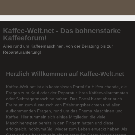
Kaffee-Welt.net - Das bohnenstarke
Kaffeeforum!
Alles rund um Kaffeemaschinen, von der Beratung bis zur
Reparaturanleitung!
Herzlich Willkommen auf Kaffee-Welt.net
Kaffee-Welt.net ist ein kostenloses Portal für Hilfesuchende, die
Fragen zum Kauf oder der Reparatur ihres Kaffeevollautomaten
oder Siebträgermaschine haben. Das Portal bietet aber auch
Freiraum zum Austausch von Erfahrungsberichten und allen
aufkommenden Fragen, rund um das Thema Maschinen und
Kaffee. Hier tummeln sich einige Mitglieder, die viele
Maschinentypen bereits in den Fingern hatten und diese
erfolgreich, hobbymäßig, wieder zum Leben erweckt haben. Als