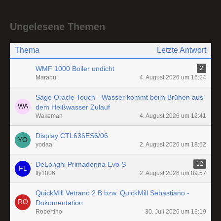
Ungelesene Themen
Thema
Letzte Antwort
WMF 1000 Boiler undicht
2
Marabu
4. August 2026 um 16:24
Sage Oracle Touch - Wasser kommt beim Brühen aus
dem Heißwasser Zulauf
Wakeman
4. August 2026 um 12:41
Display CTL636ES6/06
yodaa
2. August 2026 um 18:52
DeLonghi Primadonna Evo S
12
fly1006
2. August 2026 um 09:57
QuickMill Vetrano 2 B bzw. QuickMill Sebastiano -
Dokumentation
Robertino
30. Juli 2026 um 13:19