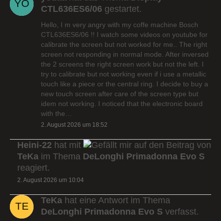
CTL636ES6/06
gestartet.
Hello, I m very angry with my coffe machine Bosch
CTL636ES6/06 !! I watch some videos on youtube for
calibrate the screen but not worked for me.. The right
screen not responding in normal mode. After inversed
the 2 screens the right screen work but not the left. I
try to calibrate but not working even if i use a metallic
touch like a piece or the central ring. I decide to buy a
new touch screen after care of the screen type but
idem not working. I noticed that the electronic board
with the…
2. August 2026 um 18:52
Heini-22
hat mit
auf den Beitrag von
TeKa
im Thema
DeLonghi Primadonna Evo S
reagiert.
2. August 2026 um 10:04
TeKa
hat eine Antwort im Thema
DeLonghi Primadonna Evo S
verfasst.