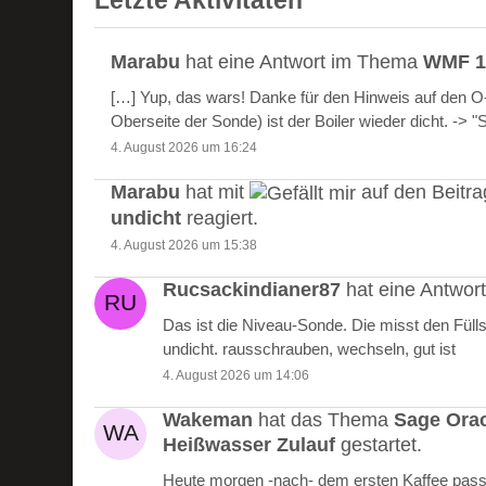
Letzte Aktivitäten
Marabu
hat eine Antwort im Thema
WMF 10
[…] Yup, das wars! Danke für den Hinweis auf den 
Oberseite der Sonde) ist der Boiler wieder dicht. -> 
4. August 2026 um 16:24
Marabu
hat mit
auf den Beitr
undicht
reagiert.
4. August 2026 um 15:38
Rucsackindianer87
hat eine Antwo
Das ist die Niveau-Sonde. Die misst den Füll
undicht. rausschrauben, wechseln, gut ist
4. August 2026 um 14:06
Wakeman
hat das Thema
Sage Ora
Heißwasser Zulauf
gestartet.
Heute morgen -nach- dem ersten Kaffee passie