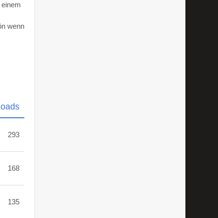
d einem
hön wenn
loads
293
168
135