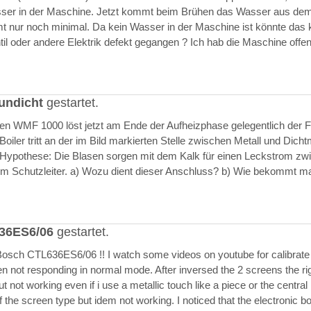
asser in der Maschine. Jetzt kommt beim Brühen das Wasser aus de
 nur noch minimal. Da kein Wasser in der Maschine ist könnte das k
il oder andere Elektrik defekt gegangen ? Ich hab die Maschine offen
undicht
gestartet.
ften WMF 1000 löst jetzt am Ende der Aufheizphase gelegentlich der F
iler tritt an der im Bild markierten Stelle zwischen Metall und Dich
 Hypothese: Die Blasen sorgen mit dem Kalk für einen Leckstrom zw
m Schutzleiter. a) Wozu dient dieser Anschluss? b) Wie bekommt m
636ES6/06
gestartet.
Bosch CTL636ES6/06 !! I watch some videos on youtube for calibrate
en not responding in normal mode. After inversed the 2 screens the ri
but not working even if i use a metallic touch like a piece or the central r
 the screen type but idem not working. I noticed that the electronic b