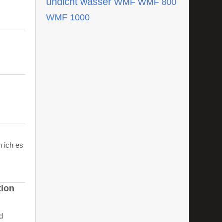
undicht
wasser
WMF
WMF 800
WMF 1000
 ich es
tion
d