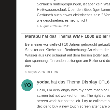
Schlauch runtergesprungen, ist aber kein W
Heißwasserzulauf. Über den Siebträger kommt
Geräusch auch etwas elektrisches sein ? Vent
wie geschrieben, es riecht nicht…
4. August 2026 um 12:41
Marabu
hat das Thema
WMF 1000 Boiler 
Bei meiner vor vielleicht 10 Jahren gebraucht gekau
Schalter der Küche aus. Beobachtung: An einem der Bo
Wasser aus und schäumt auf dem heißen Boiler auf.
den spannungsführenden Leitungen am Boiler und de
das…
4. August 2026 um 11:56
yodaa
hat das Thema
Display CTL
Hello, I m very angry with my coffe machine 
screen but not worked for me.. The right scre
screen work but not the left. I try to calibrate 
decide to buy a new touch screen after care of