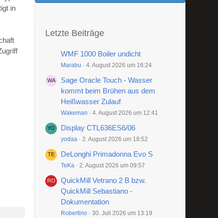
gt in
Letzte Beiträge
chaft
ugriff
WMF 1000 Boiler undicht
Marabu
4. August 2026 um 16:24
Sage Oracle Touch - Wasser
kommt beim Brühen aus dem
Heißwasser Zulauf
Wakeman
4. August 2026 um 12:41
Display CTL636ES6/06
yodaa
2. August 2026 um 18:52
DeLonghi Primadonna Evo S
TeKa
2. August 2026 um 09:57
QuickMill Vetrano 2 B bzw.
QuickMill Sebastiano -
Dokumentation
Robertino
30. Juli 2026 um 13:19