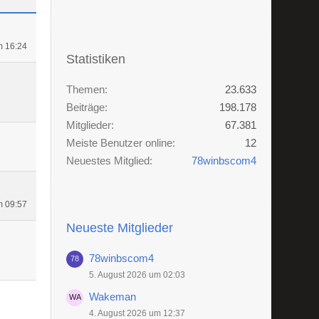
m 16:24
Statistiken
Themen
23.633
Beiträge
198.178
Mitglieder
67.381
Meiste Benutzer online
12
Neuestes Mitglied
78winbscom4
m 09:57
Neueste Mitglieder
78winbscom4
5. August 2026 um 02:03
Wakeman
4. August 2026 um 12:37