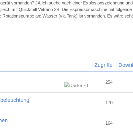
sgerät vorhanden? JA Ich suche nach einer Explosionszeichnung un
ugleich mit Quickmill Vetrano 2B. Die Espressomaschine hat folgende
die Rotationspumpe an; Wasser (via Tank) ist vorhanden. Es wäre sc
Zugriffe
Down
254
1
nbeleuchtung
170
ben
164