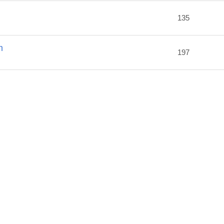
2
135
m
197