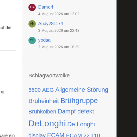
Damerl
4. August 2026 um 12:02
Andy281174
uf die
3. August 2026 um 22:43
yodaa
2. August 2026 um 18:29
Schlagwortwolke
Allgemeine Störung
6600
AEG
ing
Brühgruppe
Brüheinheit
Dampf
defekt
Brühkolben
DeLonghi
De Longhi
ECAM
display
ECAM 22.110
wäre ein