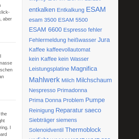
m
ESAM
entkalken
Entkalkung
lick-
, aber
esam 3500
ESAM 5500
ESAM 6600
Espresso
fehler
Jura
Fehlermeldung
heißwasser
Kaffee
kaffeevollautomat
I
kein Kaffee
kein Wasser
tmasse
Magnifica
Leistungsplatine
ischen
an
Mahlwerk
Milchschaum
Milch
Nespresso
Primadonna
Pumpe
Prima Donna
Problem
Reparatur
saeco
Reinigung
 the
Siebträger
siemens
ght
ing. I
Thermoblock
Solenoidventil
oard