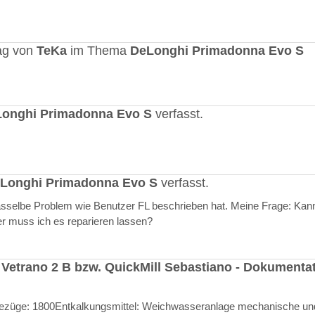
ag von
TeKa
im Thema
DeLonghi Primadonna Evo S
onghi Primadonna Evo S
verfasst.
Longhi Primadonna Evo S
verfasst.
selbe Problem wie Benutzer FL beschrieben hat. Meine Frage: Kann
er muss ich es reparieren lassen?
 Vetrano 2 B bzw. QuickMill Sebastiano - Dokumenta
l Bezüge: 1800Entkalkungsmittel: Weichwasseranlage mechanische un