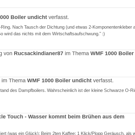
00 Boiler undicht
verfasst.
O-Ring. Nach Tausch der Dichtung (und etwas 2-Komponentenkleber a
"So wird das nichts mit dem Wirtschaftsaufschwung." :)
ag von
Rucsackindianer87
im Thema
WMF 1000 Boiler
rt im Thema
WMF 1000 Boiler undicht
verfasst.
stand des Dampfboilers. Wahrscheinlich ist der kleine Schwarze O-R
cle Touch - Wasser kommt beim Brühen aus dem
rt (was ein Glück): Beim 2ten Kaffee: 1 Klick/Plopp Geräusch, als 