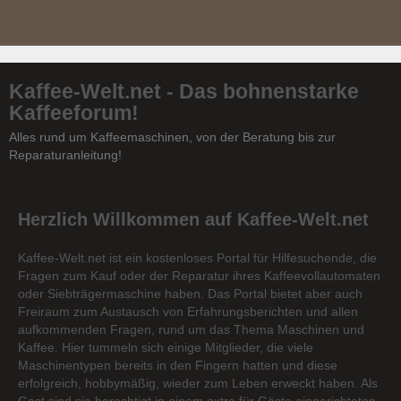
Kaffee-Welt.net - Das bohnenstarke
Kaffeeforum!
Alles rund um Kaffeemaschinen, von der Beratung bis zur
Reparaturanleitung!
Herzlich Willkommen auf Kaffee-Welt.net
Kaffee-Welt.net ist ein kostenloses Portal für Hilfesuchende, die
Fragen zum Kauf oder der Reparatur ihres Kaffeevollautomaten
oder Siebträgermaschine haben. Das Portal bietet aber auch
Freiraum zum Austausch von Erfahrungsberichten und allen
aufkommenden Fragen, rund um das Thema Maschinen und
Kaffee. Hier tummeln sich einige Mitglieder, die viele
Maschinentypen bereits in den Fingern hatten und diese
erfolgreich, hobbymäßig, wieder zum Leben erweckt haben. Als