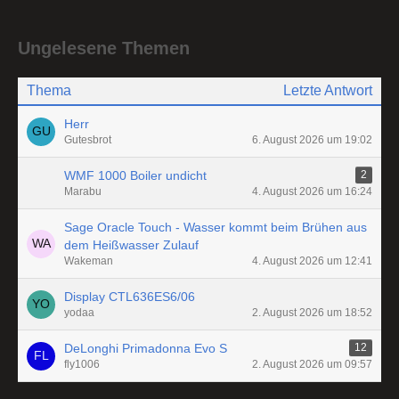
Ungelesene Themen
Thema
Letzte Antwort
Herr
Gutesbrot
6. August 2026 um 19:02
WMF 1000 Boiler undicht
2
Marabu
4. August 2026 um 16:24
Sage Oracle Touch - Wasser kommt beim Brühen aus
dem Heißwasser Zulauf
Wakeman
4. August 2026 um 12:41
Display CTL636ES6/06
yodaa
2. August 2026 um 18:52
DeLonghi Primadonna Evo S
12
fly1006
2. August 2026 um 09:57