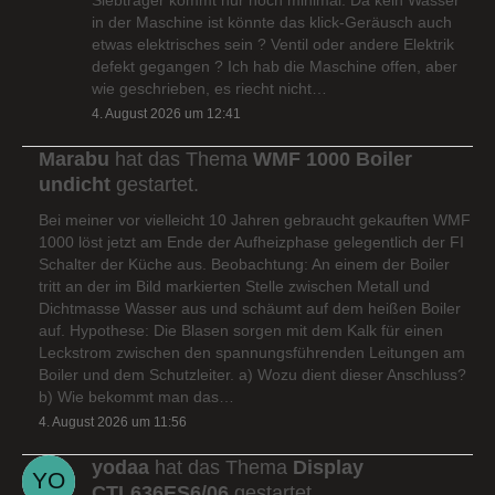
in der Maschine ist könnte das klick-Geräusch auch
etwas elektrisches sein ? Ventil oder andere Elektrik
defekt gegangen ? Ich hab die Maschine offen, aber
wie geschrieben, es riecht nicht…
4. August 2026 um 12:41
Marabu
hat das Thema
WMF 1000 Boiler
undicht
gestartet.
Bei meiner vor vielleicht 10 Jahren gebraucht gekauften WMF
1000 löst jetzt am Ende der Aufheizphase gelegentlich der FI
Schalter der Küche aus. Beobachtung: An einem der Boiler
tritt an der im Bild markierten Stelle zwischen Metall und
Dichtmasse Wasser aus und schäumt auf dem heißen Boiler
auf. Hypothese: Die Blasen sorgen mit dem Kalk für einen
Leckstrom zwischen den spannungsführenden Leitungen am
Boiler und dem Schutzleiter. a) Wozu dient dieser Anschluss?
b) Wie bekommt man das…
4. August 2026 um 11:56
yodaa
hat das Thema
Display
CTL636ES6/06
gestartet.