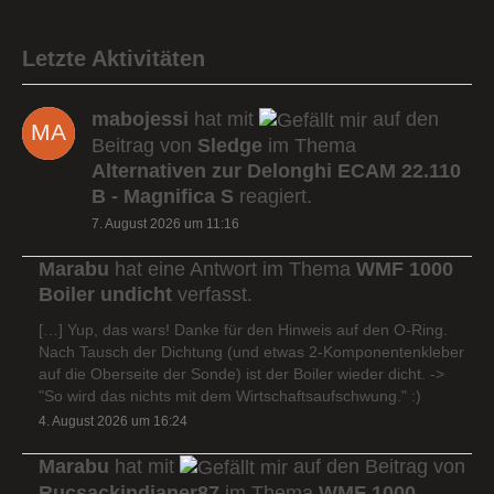
Letzte Aktivitäten
mabojessi
hat mit
auf den
Beitrag von
Sledge
im Thema
Alternativen zur Delonghi ECAM 22.110
B - Magnifica S
reagiert.
7. August 2026 um 11:16
Marabu
hat eine Antwort im Thema
WMF 1000
Boiler undicht
verfasst.
[…] Yup, das wars! Danke für den Hinweis auf den O-Ring.
Nach Tausch der Dichtung (und etwas 2-Komponentenkleber
auf die Oberseite der Sonde) ist der Boiler wieder dicht. ->
"So wird das nichts mit dem Wirtschaftsaufschwung." :)
4. August 2026 um 16:24
Marabu
hat mit
auf den Beitrag von
Rucsackindianer87
im Thema
WMF 1000