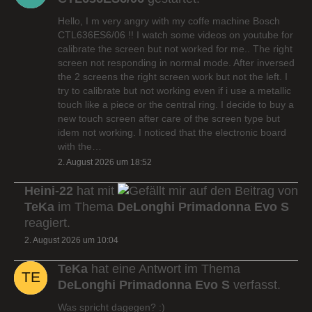
Hello, I m very angry with my coffe machine Bosch
CTL636ES6/06 !! I watch some videos on youtube for
calibrate the screen but not worked for me.. The right
screen not responding in normal mode. After inversed
the 2 screens the right screen work but not the left. I
try to calibrate but not working even if i use a metallic
touch like a piece or the central ring. I decide to buy a
new touch screen after care of the screen type but
idem not working. I noticed that the electronic board
with the…
2. August 2026 um 18:52
Heini-22
hat mit
auf den Beitrag von
TeKa
im Thema
DeLonghi Primadonna Evo S
reagiert.
2. August 2026 um 10:04
TeKa
hat eine Antwort im Thema
DeLonghi Primadonna Evo S
verfasst.
Was spricht dagegen? :)