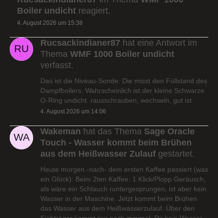
Boiler undicht
reagiert.
4. August 2026 um 15:38
Rucsackindianer87
hat eine Antwort im
Thema
WMF 1000 Boiler undicht
verfasst.
Das ist die Niveau-Sonde. Die misst den Füllstand des
Dampfboilers. Wahrscheinlich ist der kleine Schwarze
O-Ring undicht. rausschrauben, wechseln, gut ist
4. August 2026 um 14:06
Wakeman
hat das Thema
Sage Oracle
Touch - Wasser kommt beim Brühen
aus dem Heißwasser Zulauf
gestartet.
Heute morgen -nach- dem ersten Kaffee passiert (was
ein Glück): Beim 2ten Kaffee: 1 Klick/Plopp Geräusch,
als wäre ein Schlauch runtergesprungen, ist aber kein
Wasser in der Maschine. Jetzt kommt beim Brühen
das Wasser aus dem Heißwasserzulauf. Über den
Siebträger kommt nur noch minimal. Da kein Wasser