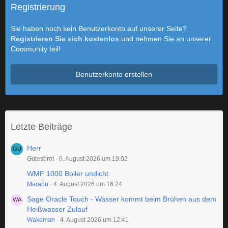
Registrierung
Sie haben noch kein Benutzerkonto auf unserer Seite?
Registrieren Sie sich kostenlos
und nehmen Sie an unserer
Community teil!
Benutzerkonto erstellen
Letzte Beiträge
Herr
Gutesbrot
6. August 2026 um 19:02
WMF 1000 Boiler undicht
Marabu
4. August 2026 um 16:24
Sage Oracle Touch - Wasser kommt beim Brühen aus dem
Heißwasser Zulauf
Wakeman
4. August 2026 um 12:41