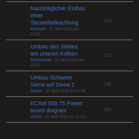
Nachträglicher Einbau
einer
174
Tassenbeleuchtung
michael2
-
22. April 2026 um
22:00
Umbau des Siebes
am unteren Kolben
172
Schlenkman
-
22. April 2026 um
21:57
Umbau Schaerer
142
Siena auf Siena 2
Gregor
-
22. April 2026 um 21:56
ECAM 550.75 Power
202
board diagram
clod22
-
22. April 2026 um 21:51