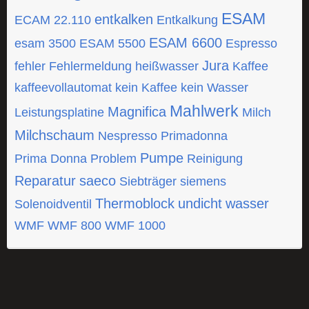
ESAM
entkalken
ECAM 22.110
Entkalkung
ESAM 6600
esam 3500
ESAM 5500
Espresso
Jura
fehler
Fehlermeldung
heißwasser
Kaffee
kaffeevollautomat
kein Kaffee
kein Wasser
Mahlwerk
Magnifica
Leistungsplatine
Milch
Milchschaum
Nespresso
Primadonna
Pumpe
Prima Donna
Problem
Reinigung
Reparatur
saeco
Siebträger
siemens
Thermoblock
undicht
wasser
Solenoidventil
WMF
WMF 800
WMF 1000