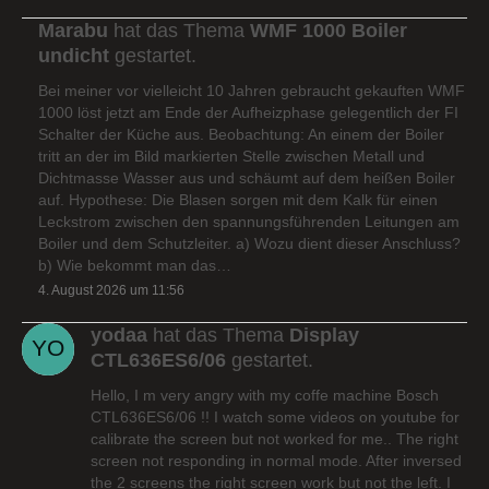
Marabu
hat das Thema
WMF 1000 Boiler
undicht
gestartet.
Bei meiner vor vielleicht 10 Jahren gebraucht gekauften WMF
1000 löst jetzt am Ende der Aufheizphase gelegentlich der FI
Schalter der Küche aus. Beobachtung: An einem der Boiler
tritt an der im Bild markierten Stelle zwischen Metall und
Dichtmasse Wasser aus und schäumt auf dem heißen Boiler
auf. Hypothese: Die Blasen sorgen mit dem Kalk für einen
Leckstrom zwischen den spannungsführenden Leitungen am
Boiler und dem Schutzleiter. a) Wozu dient dieser Anschluss?
b) Wie bekommt man das…
4. August 2026 um 11:56
yodaa
hat das Thema
Display
CTL636ES6/06
gestartet.
Hello, I m very angry with my coffe machine Bosch
CTL636ES6/06 !! I watch some videos on youtube for
calibrate the screen but not worked for me.. The right
screen not responding in normal mode. After inversed
the 2 screens the right screen work but not the left. I