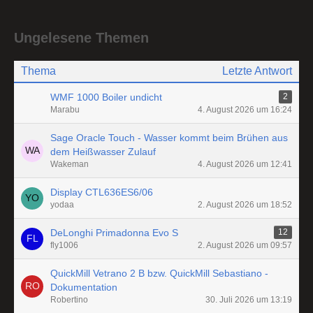
Ungelesene Themen
Thema
Letzte Antwort
WMF 1000 Boiler undicht
2
Marabu
4. August 2026 um 16:24
Sage Oracle Touch - Wasser kommt beim Brühen aus
dem Heißwasser Zulauf
Wakeman
4. August 2026 um 12:41
Display CTL636ES6/06
yodaa
2. August 2026 um 18:52
DeLonghi Primadonna Evo S
12
fly1006
2. August 2026 um 09:57
QuickMill Vetrano 2 B bzw. QuickMill Sebastiano -
Dokumentation
Robertino
30. Juli 2026 um 13:19