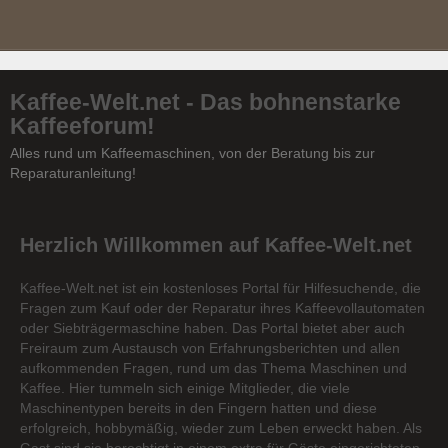
Kaffee-Welt.net - Das bohnenstarke
Kaffeeforum!
Alles rund um Kaffeemaschinen, von der Beratung bis zur
Reparaturanleitung!
Herzlich Willkommen auf Kaffee-Welt.net
Kaffee-Welt.net ist ein kostenloses Portal für Hilfesuchende, die
Fragen zum Kauf oder der Reparatur ihres Kaffeevollautomaten
oder Siebträgermaschine haben. Das Portal bietet aber auch
Freiraum zum Austausch von Erfahrungsberichten und allen
aufkommenden Fragen, rund um das Thema Maschinen und
Kaffee. Hier tummeln sich einige Mitglieder, die viele
Maschinentypen bereits in den Fingern hatten und diese
erfolgreich, hobbymäßig, wieder zum Leben erweckt haben. Als