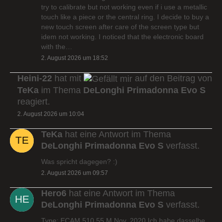
try to calibrate but not working even if i use a metallic
touch like a piece or the central ring. I decide to buy a
new touch screen after care of the screen type but
idem not working. I noticed that the electronic board
with the…
2. August 2026 um 18:52
Heini-22
hat mit
auf den Beitrag von
TeKa
im Thema
DeLonghi Primadonna Evo S
reagiert.
2. August 2026 um 10:04
TeKa
hat eine Antwort im Thema
DeLonghi Primadonna Evo S
verfasst.
Was spricht dagegen? :)
2. August 2026 um 09:57
Hero6
hat eine Antwort im Thema
DeLonghi Primadonna Evo S
verfasst.
Type: ECAM 510.55.M Nov. 2020 Ich habe dasselbe