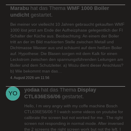
Marabu
hat das Thema
WMF 1000 Boiler
undicht
gestartet.
Bei meiner vor vielleicht 10 Jahren gebraucht gekauften WMF
1000 löst jetzt am Ende der Aufheizphase gelegentlich der FI
Schalter der Küche aus. Beobachtung: An einem der Boiler
tritt an der im Bild markierten Stelle zwischen Metall und
Dichtmasse Wasser aus und schäumt auf dem heißen Boiler
auf. Hypothese: Die Blasen sorgen mit dem Kalk für einen
Leckstrom zwischen den spannungsführenden Leitungen am
Boiler und dem Schutzleiter. a) Wozu dient dieser Anschluss?
b) Wie bekommt man das…
4. August 2026 um 11:56
yodaa
hat das Thema
Display
CTL636ES6/06
gestartet.
Hello, I m very angry with my coffe machine Bosch
CTL636ES6/06 !! I watch some videos on youtube for
calibrate the screen but not worked for me.. The right
screen not responding in normal mode. After inversed
the 2 screens the right screen work but not the left. I