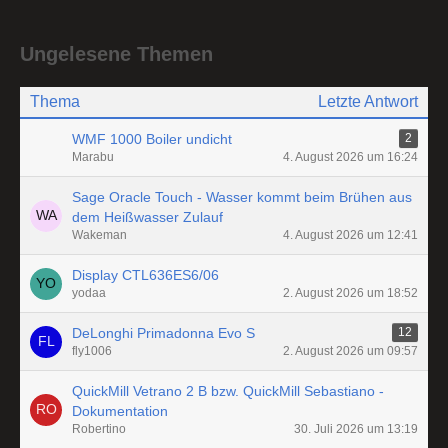
Ungelesene Themen
Thema
Letzte Antwort
WMF 1000 Boiler undicht
2
Marabu
4. August 2026 um 16:24
Sage Oracle Touch - Wasser kommt beim Brühen aus
dem Heißwasser Zulauf
Wakeman
4. August 2026 um 12:41
Display CTL636ES6/06
yodaa
2. August 2026 um 18:52
DeLonghi Primadonna Evo S
12
fly1006
2. August 2026 um 09:57
QuickMill Vetrano 2 B bzw. QuickMill Sebastiano -
Dokumentation
Robertino
30. Juli 2026 um 13:19