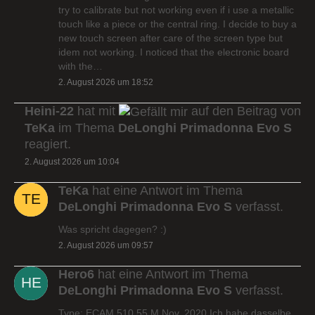
try to calibrate but not working even if i use a metallic
touch like a piece or the central ring. I decide to buy a
new touch screen after care of the screen type but
idem not working. I noticed that the electronic board
with the…
2. August 2026 um 18:52
Heini-22
hat mit
auf den Beitrag von
TeKa
im Thema
DeLonghi Primadonna Evo S
reagiert.
2. August 2026 um 10:04
TeKa
hat eine Antwort im Thema
DeLonghi Primadonna Evo S
verfasst.
Was spricht dagegen? :)
2. August 2026 um 09:57
Hero6
hat eine Antwort im Thema
DeLonghi Primadonna Evo S
verfasst.
Type: ECAM 510.55.M Nov. 2020 Ich habe dasselbe