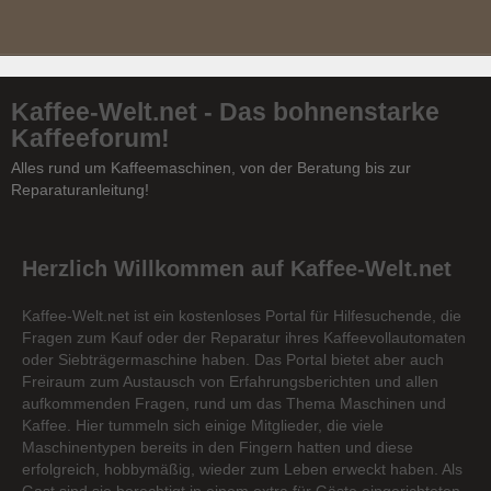
Kaffee-Welt.net - Das bohnenstarke
Kaffeeforum!
Alles rund um Kaffeemaschinen, von der Beratung bis zur
Reparaturanleitung!
Herzlich Willkommen auf Kaffee-Welt.net
Kaffee-Welt.net ist ein kostenloses Portal für Hilfesuchende, die
Fragen zum Kauf oder der Reparatur ihres Kaffeevollautomaten
oder Siebträgermaschine haben. Das Portal bietet aber auch
Freiraum zum Austausch von Erfahrungsberichten und allen
aufkommenden Fragen, rund um das Thema Maschinen und
Kaffee. Hier tummeln sich einige Mitglieder, die viele
Maschinentypen bereits in den Fingern hatten und diese
erfolgreich, hobbymäßig, wieder zum Leben erweckt haben. Als