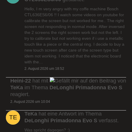
Hello, I m very angry with my coffe machine Bosch
CTL636ES6/06 !! I watch some videos on youtube for
calibrate the screen but not worked for me.. The right
screen not responding in normal mode. After inversed
the 2 screens the right screen work but not the left. I
try to calibrate but not working even if i use a metallic
touch like a piece or the central ring. I decide to buy a
new touch screen after care of the screen type but
idem not working. I noticed that the electronic board
with the…
2. August 2026 um 18:52
Heini-22
hat mit
auf den Beitrag von
TeKa
im Thema
DeLonghi Primadonna Evo S
reagiert.
2. August 2026 um 10:04
TeKa
hat eine Antwort im Thema
DeLonghi Primadonna Evo S
verfasst.
Was spricht dagegen? :)