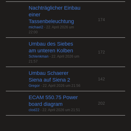
Nachträglicher Einbau
einer
174
Tassenbeleuchtung
michael2
-
22. April 2026 um
22:00
Umbau des Siebes
am unteren Kolben
172
Schlenkman
-
22. April 2026 um
21:57
Umbau Schaerer
142
Siena auf Siena 2
Gregor
-
22. April 2026 um 21:56
ECAM 550.75 Power
202
board diagram
clod22
-
22. April 2026 um 21:51