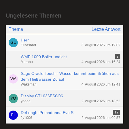
Ungelesene Themen
Thema
Letzte Antwort
Herr
Gutesbrot
6. August 2026 um 19:02
WMF 1000 Boiler undicht
2
Marabu
4. August 2026 um 16:24
Sage Oracle Touch - Wasser kommt beim Brühen aus
dem Heißwasser Zulauf
Wakeman
4. August 2026 um 12:41
Display CTL636ES6/06
yodaa
2. August 2026 um 18:52
DeLonghi Primadonna Evo S
12
fly1006
2. August 2026 um 09:57