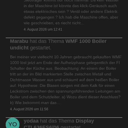
in der Maschine ist könnte das klick-Geräusch auch
etwas elektrisches sein ? Ventil oder andere Elektrik
defekt gegangen ? Ich hab die Maschine offen, aber
wie geschrieben, es riecht nicht…
4. August 2026 um 12:41
Marabu
hat das Thema
WMF 1000 Boiler
undicht
gestartet.
Bei meiner vor vielleicht 10 Jahren gebraucht gekauften WMF
1000 löst jetzt am Ende der Aufheizphase gelegentlich der FI
Schalter der Küche aus. Beobachtung: An einem der Boiler
tritt an der im Bild markierten Stelle zwischen Metall und
Dichtmasse Wasser aus und schäumt auf dem heißen Boiler
auf. Hypothese: Die Blasen sorgen mit dem Kalk für einen
Leckstrom zwischen den spannungsführenden Leitungen am
Boiler und dem Schutzleiter. a) Wozu dient dieser Anschluss?
b) Wie bekommt man das…
4. August 2026 um 11:56
yodaa
hat das Thema
Display
CTL636ES6/06
gestartet.