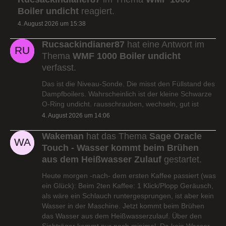
Boiler undicht
reagiert.
4. August 2026 um 15:38
Rucsackindianer87
hat eine Antwort im
Thema
WMF 1000 Boiler undicht
verfasst.
Das ist die Niveau-Sonde. Die misst den Füllstand des
Dampfboilers. Wahrscheinlich ist der kleine Schwarze
O-Ring undicht. rausschrauben, wechseln, gut ist
4. August 2026 um 14:06
Wakeman
hat das Thema
Sage Oracle
Touch - Wasser kommt beim Brühen
aus dem Heißwasser Zulauf
gestartet.
Heute morgen -nach- dem ersten Kaffee passiert (was
ein Glück): Beim 2ten Kaffee: 1 Klick/Plopp Geräusch,
als wäre ein Schlauch runtergesprungen, ist aber kein
Wasser in der Maschine. Jetzt kommt beim Brühen
das Wasser aus dem Heißwasserzulauf. Über den
Siebträger kommt nur noch minimal. Da kein Wasser