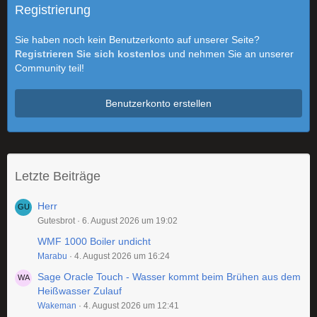
Registrierung
Sie haben noch kein Benutzerkonto auf unserer Seite?
Registrieren Sie sich kostenlos
und nehmen Sie an unserer
Community teil!
Benutzerkonto erstellen
Letzte Beiträge
Herr
Gutesbrot
6. August 2026 um 19:02
WMF 1000 Boiler undicht
Marabu
4. August 2026 um 16:24
Sage Oracle Touch - Wasser kommt beim Brühen aus dem
Heißwasser Zulauf
Wakeman
4. August 2026 um 12:41