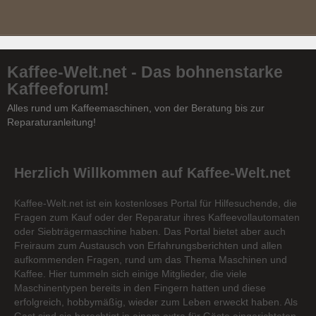
Kaffee-Welt.net - Das bohnenstarke
Kaffeeforum!
Alles rund um Kaffeemaschinen, von der Beratung bis zur
Reparaturanleitung!
Herzlich Willkommen auf Kaffee-Welt.net
Kaffee-Welt.net ist ein kostenloses Portal für Hilfesuchende, die
Fragen zum Kauf oder der Reparatur ihres Kaffeevollautomaten
oder Siebträgermaschine haben. Das Portal bietet aber auch
Freiraum zum Austausch von Erfahrungsberichten und allen
aufkommenden Fragen, rund um das Thema Maschinen und
Kaffee. Hier tummeln sich einige Mitglieder, die viele
Maschinentypen bereits in den Fingern hatten und diese
erfolgreich, hobbymäßig, wieder zum Leben erweckt haben. Als