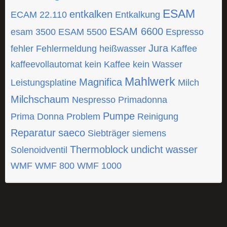
ESAM
entkalken
ECAM 22.110
Entkalkung
ESAM 6600
esam 3500
ESAM 5500
Espresso
Jura
fehler
Fehlermeldung
heißwasser
Kaffee
kaffeevollautomat
kein Kaffee
kein Wasser
Mahlwerk
Magnifica
Leistungsplatine
Milch
Milchschaum
Nespresso
Primadonna
Pumpe
Prima Donna
Problem
Reinigung
Reparatur
saeco
Siebträger
siemens
Thermoblock
undicht
wasser
Solenoidventil
WMF
WMF 800
WMF 1000