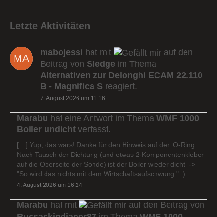
Letzte Aktivitäten
mabojessi
hat mit
auf den
Beitrag von
Sledge
im Thema
Alternativen zur Delonghi ECAM 22.110
B - Magnifica S
reagiert.
7. August 2026 um 11:16
Marabu
hat eine Antwort im Thema
WMF 1000
Boiler undicht
verfasst.
[…] Yup, das wars! Danke für den Hinweis auf den O-Ring.
Nach Tausch der Dichtung (und etwas 2-Komponentenkleber
auf die Oberseite der Sonde) ist der Boiler wieder dicht. ->
"So wird das nichts mit dem Wirtschaftsaufschwung." :)
4. August 2026 um 16:24
Marabu
hat mit
auf den Beitrag von
Rucsackindianer87
im Thema
WMF 1000