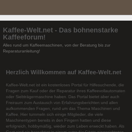
Kaffee-Welt.net - Das bohnenstarke
Kaffeeforum!
Alles rund um Kaffeemaschinen, von der Beratung bis zur
Reparaturanleitung!
Herzlich Willkommen auf Kaffee-Welt.net
Kaffee-Welt.net ist ein kostenloses Portal für Hilfesuchende, die
Fragen zum Kauf oder der Reparatur ihres Kaffeevollautomaten
oder Siebträgermaschine haben. Das Portal bietet aber auch
Freiraum zum Austausch von Erfahrungsberichten und allen
aufkommenden Fragen, rund um das Thema Maschinen und
Kaffee. Hier tummeln sich einige Mitglieder, die viele
Maschinentypen bereits in den Fingern hatten und diese
erfolgreich, hobbymäßig, wieder zum Leben erweckt haben. Als