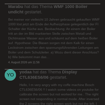
Marabu
hat das Thema
WMF 1000 Boiler
undicht
gestartet.
Bei meiner vor vielleicht 10 Jahren gebraucht gekauften WMF
1000 löst jetzt am Ende der Aufheizphase gelegentlich der FI
Schalter der Küche aus. Beobachtung: An einem der Boiler
tritt an der im Bild markierten Stelle zwischen Metall und
Dichtmasse Wasser aus und schäumt auf dem heißen Boiler
auf. Hypothese: Die Blasen sorgen mit dem Kalk für einen
Leckstrom zwischen den spannungsführenden Leitungen am
Boiler und dem Schutzleiter. a) Wozu dient dieser Anschluss?
b) Wie bekommt man das…
4. August 2026 um 11:56
yodaa
hat das Thema
Display
CTL636ES6/06
gestartet.
Hello, I m very angry with my coffe machine Bosch
CTL636ES6/06 !! I watch some videos on youtube for
calibrate the screen but not worked for me.. The right
screen not responding in normal mode. After inversed
the 2 screens the right screen work but not the left. I