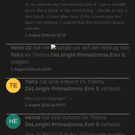
try to calibrate but not working even if i use a metallic
touch like a piece or the central ring. I decide to buy a
new touch screen after care of the screen type but
idem not working. I noticed that the electronic board
with the…
2. August 2026 um 18:52
Heini-22
hat mit
auf den Beitrag von
TeKa
im Thema
DeLonghi Primadonna Evo S
reagiert.
2. August 2026 um 10:04
TeKa
hat eine Antwort im Thema
DeLonghi Primadonna Evo S
verfasst.
Was spricht dagegen? :)
2. August 2026 um 09:57
Hero6
hat eine Antwort im Thema
DeLonghi Primadonna Evo S
verfasst.
Type: ECAM 510.55.M Nov. 2020 Ich habe dasselbe