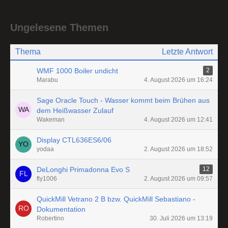
Ungelesene Themen
Thema
Letzte Antwort
WMF 1000 Boiler undicht
2
Marabu
4. August 2026 um 16:24
Sage Oracle Touch - Wasser kommt beim Brühen aus
dem Heißwasser Zulauf
Wakeman
4. August 2026 um 12:41
Display CTL636ES6/06
yodaa
2. August 2026 um 18:52
DeLonghi Primadonna Evo S
12
fly1006
2. August 2026 um 09:57
QuickMill Vetrano 2 B bzw. QuickMill Sebastiano -
Dokumentation
Robertino
30. Juli 2026 um 13:19