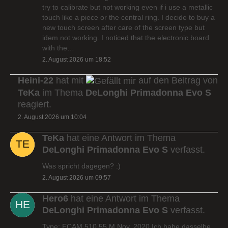
try to calibrate but not working even if i use a metallic
touch like a piece or the central ring. I decide to buy a
new touch screen after care of the screen type but
idem not working. I noticed that the electronic board
with the…
2. August 2026 um 18:52
Heini-22
hat mit
auf den Beitrag von
TeKa
im Thema
DeLonghi Primadonna Evo S
reagiert.
2. August 2026 um 10:04
TeKa
hat eine Antwort im Thema
DeLonghi Primadonna Evo S
verfasst.
Was spricht dagegen? :)
2. August 2026 um 09:57
Hero6
hat eine Antwort im Thema
DeLonghi Primadonna Evo S
verfasst.
Type: ECAM 510.55.M Nov. 2020 Ich habe dasselbe