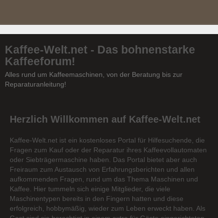
Kaffee-Welt.net - Das bohnenstarke
Kaffeeforum!
Alles rund um Kaffeemaschinen, von der Beratung bis zur
Reparaturanleitung!
Herzlich Willkommen auf Kaffee-Welt.net
Kaffee-Welt.net ist ein kostenloses Portal für Hilfesuchende, die
Fragen zum Kauf oder der Reparatur ihres Kaffeevollautomaten
oder Siebträgermaschine haben. Das Portal bietet aber auch
Freiraum zum Austausch von Erfahrungsberichten und allen
aufkommenden Fragen, rund um das Thema Maschinen und
Kaffee. Hier tummeln sich einige Mitglieder, die viele
Maschinentypen bereits in den Fingern hatten und diese
erfolgreich, hobbymäßig, wieder zum Leben erweckt haben. Als