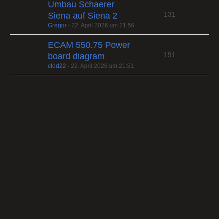
Umbau Schaerer
131
Siena auf Siena 2
Gregor
-
22. April 2026 um 21:56
ECAM 550.75 Power
191
board diagram
clod22
-
22. April 2026 um 21:51