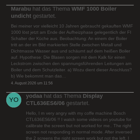
Marabu
hat das Thema
WMF 1000 Boiler
undicht
gestartet.
Bei meiner vor vielleicht 10 Jahren gebraucht gekauften WMF
1000 löst jetzt am Ende der Aufheizphase gelegentlich der FI
Schalter der Küche aus. Beobachtung: An einem der Boiler
tritt an der im Bild markierten Stelle zwischen Metall und
Dichtmasse Wasser aus und schäumt auf dem heißen Boiler
auf. Hypothese: Die Blasen sorgen mit dem Kalk für einen
Leckstrom zwischen den spannungsführenden Leitungen am
Boiler und dem Schutzleiter. a) Wozu dient dieser Anschluss?
b) Wie bekommt man das…
4. August 2026 um 11:56
yodaa
hat das Thema
Display
CTL636ES6/06
gestartet.
Hello, I m very angry with my coffe machine Bosch
CTL636ES6/06 !! I watch some videos on youtube for
calibrate the screen but not worked for me.. The right
screen not responding in normal mode. After inversed
the 2 screens the right screen work but not the left. I