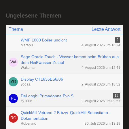
Ungelesene Themen
Thema
Letzte Antwort
WMF 1000 Boiler undicht
2
Marabu
4. August 2026 um 16:24
Sage Oracle Touch - Wasser kommt beim Brühen aus
dem Heißwasser Zulauf
Wakeman
4. August 2026 um 12:41
Display CTL636ES6/06
yodaa
2. August 2026 um 18:52
DeLonghi Primadonna Evo S
12
fly1006
2. August 2026 um 09:57
QuickMill Vetrano 2 B bzw. QuickMill Sebastiano -
Dokumentation
Robertino
30. Juli 2026 um 13:19