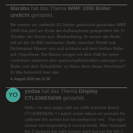
Marabu
hat das Thema
WMF 1000 Boiler
undicht
gestartet.
Bei meiner vor vielleicht 10 Jahren gebraucht gekauften WMF
1000 löst jetzt am Ende der Aufheizphase gelegentlich der FI
Schalter der Küche aus. Beobachtung: An einem der Boiler
tritt an der im Bild markierten Stelle zwischen Metall und
Dichtmasse Wasser aus und schäumt auf dem heißen Boiler
auf. Hypothese: Die Blasen sorgen mit dem Kalk für einen
Leckstrom zwischen den spannungsführenden Leitungen am
Boiler und dem Schutzleiter. a) Wozu dient dieser Anschluss?
b) Wie bekommt man das…
4. August 2026 um 11:56
yodaa
hat das Thema
Display
CTL636ES6/06
gestartet.
Hello, I m very angry with my coffe machine Bosch
CTL636ES6/06 !! I watch some videos on youtube for
calibrate the screen but not worked for me.. The right
screen not responding in normal mode. After inversed
the 2 screens the right screen work but not the left. I