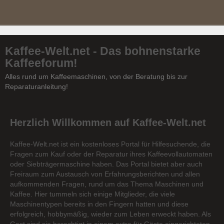
Kaffee-Welt.net - Das bohnenstarke
Kaffeeforum!
Alles rund um Kaffeemaschinen, von der Beratung bis zur
Reparaturanleitung!
Herzlich Willkommen auf Kaffee-Welt.net
Kaffee-Welt.net ist ein kostenloses Portal für Hilfesuchende, die
Fragen zum Kauf oder der Reparatur ihres Kaffeevollautomaten
oder Siebträgermaschine haben. Das Portal bietet aber auch
Freiraum zum Austausch von Erfahrungsberichten und allen
aufkommenden Fragen, rund um das Thema Maschinen und
Kaffee. Hier tummeln sich einige Mitglieder, die viele
Maschinentypen bereits in den Fingern hatten und diese
erfolgreich, hobbymäßig, wieder zum Leben erweckt haben. Als