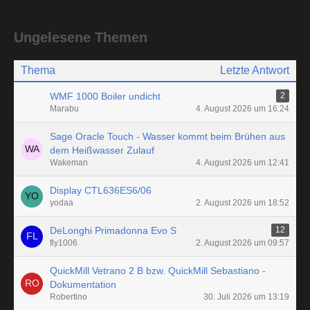
Ungelesene Themen
Thema
Letzte Antwort
WMF 1000 Boiler undicht
2
Marabu
4. August 2026 um 16:24
Sage Oracle Touch - Wasser kommt beim Brühen aus
dem Heißwasser Zulauf
Wakeman
4. August 2026 um 12:41
Display CTL636ES6/06
yodaa
2. August 2026 um 18:52
DeLonghi Primadonna Evo S
12
fly1006
2. August 2026 um 09:57
QuickMill Vetrano 2 B bzw. QuickMill Sebastiano -
Dokumentation
Robertino
30. Juli 2026 um 13:19