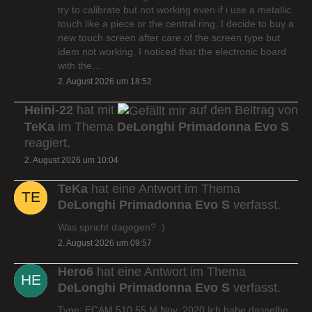
try to calibrate but not working even if i use a metallic
touch like a piece or the central ring. I decide to buy a
new touch screen after care of the screen type but
idem not working. I noticed that the electronic board
with the…
2. August 2026 um 18:52
Heini-22
hat mit
auf den Beitrag von
TeKa
im Thema
DeLonghi Primadonna Evo S
reagiert.
2. August 2026 um 10:04
TeKa
hat eine Antwort im Thema
DeLonghi Primadonna Evo S
verfasst.
Was spricht dagegen? :)
2. August 2026 um 09:57
Hero6
hat eine Antwort im Thema
DeLonghi Primadonna Evo S
verfasst.
Type: ECAM 510.55.M Nov. 2020 Ich habe dasselbe