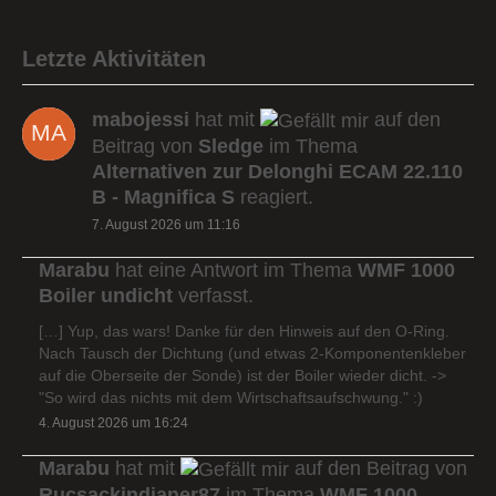
Letzte Aktivitäten
mabojessi
hat mit
auf den
Beitrag von
Sledge
im Thema
Alternativen zur Delonghi ECAM 22.110
B - Magnifica S
reagiert.
7. August 2026 um 11:16
Marabu
hat eine Antwort im Thema
WMF 1000
Boiler undicht
verfasst.
[…] Yup, das wars! Danke für den Hinweis auf den O-Ring.
Nach Tausch der Dichtung (und etwas 2-Komponentenkleber
auf die Oberseite der Sonde) ist der Boiler wieder dicht. ->
"So wird das nichts mit dem Wirtschaftsaufschwung." :)
4. August 2026 um 16:24
Marabu
hat mit
auf den Beitrag von
Rucsackindianer87
im Thema
WMF 1000