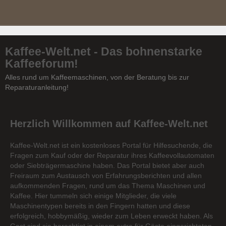
Kaffee-Welt.net - Das bohnenstarke
Kaffeeforum!
Alles rund um Kaffeemaschinen, von der Beratung bis zur
Reparaturanleitung!
Herzlich Willkommen auf Kaffee-Welt.net
Kaffee-Welt.net ist ein kostenloses Portal für Hilfesuchende, die
Fragen zum Kauf oder der Reparatur ihres Kaffeevollautomaten
oder Siebträgermaschine haben. Das Portal bietet aber auch
Freiraum zum Austausch von Erfahrungsberichten und allen
aufkommenden Fragen, rund um das Thema Maschinen und
Kaffee. Hier tummeln sich einige Mitglieder, die viele
Maschinentypen bereits in den Fingern hatten und diese
erfolgreich, hobbymäßig, wieder zum Leben erweckt haben. Als