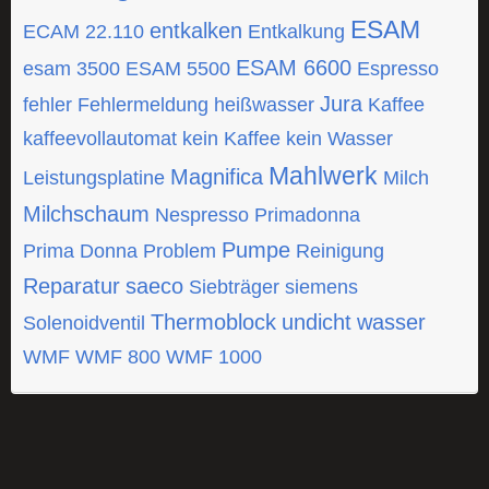
ESAM
entkalken
ECAM 22.110
Entkalkung
ESAM 6600
esam 3500
ESAM 5500
Espresso
Jura
fehler
Fehlermeldung
heißwasser
Kaffee
kaffeevollautomat
kein Kaffee
kein Wasser
Mahlwerk
Magnifica
Leistungsplatine
Milch
Milchschaum
Nespresso
Primadonna
Pumpe
Prima Donna
Problem
Reinigung
Reparatur
saeco
Siebträger
siemens
Thermoblock
undicht
wasser
Solenoidventil
WMF
WMF 800
WMF 1000