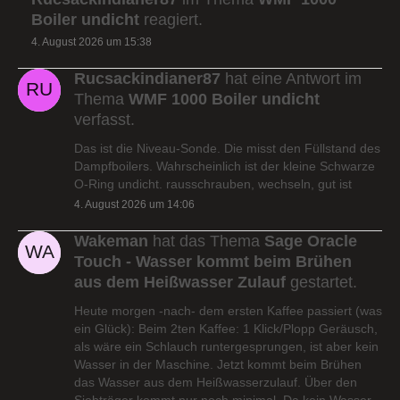
Boiler undicht
reagiert.
4. August 2026 um 15:38
Rucsackindianer87
hat eine Antwort im
Thema
WMF 1000 Boiler undicht
verfasst.
Das ist die Niveau-Sonde. Die misst den Füllstand des
Dampfboilers. Wahrscheinlich ist der kleine Schwarze
O-Ring undicht. rausschrauben, wechseln, gut ist
4. August 2026 um 14:06
Wakeman
hat das Thema
Sage Oracle
Touch - Wasser kommt beim Brühen
aus dem Heißwasser Zulauf
gestartet.
Heute morgen -nach- dem ersten Kaffee passiert (was
ein Glück): Beim 2ten Kaffee: 1 Klick/Plopp Geräusch,
als wäre ein Schlauch runtergesprungen, ist aber kein
Wasser in der Maschine. Jetzt kommt beim Brühen
das Wasser aus dem Heißwasserzulauf. Über den
Siebträger kommt nur noch minimal. Da kein Wasser