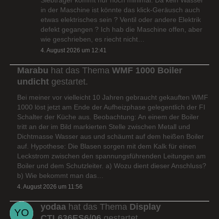
in der Maschine ist könnte das klick-Geräusch auch
etwas elektrisches sein ? Ventil oder andere Elektrik
defekt gegangen ? Ich hab die Maschine offen, aber
wie geschrieben, es riecht nicht…
4. August 2026 um 12:41
Marabu
hat das Thema
WMF 1000 Boiler
undicht
gestartet.
Bei meiner vor vielleicht 10 Jahren gebraucht gekauften WMF
1000 löst jetzt am Ende der Aufheizphase gelegentlich der FI
Schalter der Küche aus. Beobachtung: An einem der Boiler
tritt an der im Bild markierten Stelle zwischen Metall und
Dichtmasse Wasser aus und schäumt auf dem heißen Boiler
auf. Hypothese: Die Blasen sorgen mit dem Kalk für einen
Leckstrom zwischen den spannungsführenden Leitungen am
Boiler und dem Schutzleiter. a) Wozu dient dieser Anschluss?
b) Wie bekommt man das…
4. August 2026 um 11:56
yodaa
hat das Thema
Display
CTL636ES6/06
gestartet.