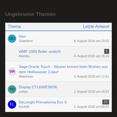
Ungelesene Themen
Thema
Letzte Antwort
Herr
Gutesbrot
6. August 2026 um 19:02
WMF 1000 Boiler undicht
2
Marabu
4. August 2026 um 16:24
Sage Oracle Touch - Wasser kommt beim Brühen aus
dem Heißwasser Zulauf
Wakeman
4. August 2026 um 12:41
Display CTL636ES6/06
yodaa
2. August 2026 um 18:52
DeLonghi Primadonna Evo S
12
fly1006
2. August 2026 um 09:57