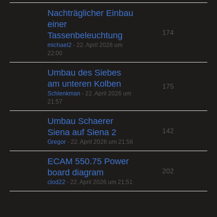
Nachträglicher Einbau
einer
174
Tassenbeleuchtung
michael2
-
22. April 2026 um
22:00
Umbau des Siebes
am unteren Kolben
175
Schlenkman
-
22. April 2026 um
21:57
Umbau Schaerer
142
Siena auf Siena 2
Gregor
-
22. April 2026 um 21:56
ECAM 550.75 Power
202
board diagram
clod22
-
22. April 2026 um 21:51