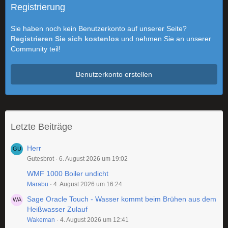
Registrierung
Sie haben noch kein Benutzerkonto auf unserer Seite?
Registrieren Sie sich kostenlos
und nehmen Sie an unserer
Community teil!
Benutzerkonto erstellen
Letzte Beiträge
Herr
Gutesbrot
6. August 2026 um 19:02
WMF 1000 Boiler undicht
Marabu
4. August 2026 um 16:24
Sage Oracle Touch - Wasser kommt beim Brühen aus dem
Heißwasser Zulauf
Wakeman
4. August 2026 um 12:41