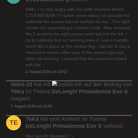
Hello, I m very angry with my coffe machine Bosch
CTL636ES6/06 !! I watch some videos on youtube for
calibrate the screen but not worked for me.. The right
screen not responding in normal mode. After inversed
the 2 screens the right screen work but not the left. I
try to calibrate but not working even if i use a metallic
touch like a piece or the central ring. I decide to buy a
new touch screen after care of the screen type but
idem not working. I noticed that the electronic board
with the…
2. August 2026 um 18:52
Heini-22
hat mit
auf den Beitrag von
TeKa
im Thema
DeLonghi Primadonna Evo S
reagiert.
2. August 2026 um 10:04
TeKa
hat eine Antwort im Thema
DeLonghi Primadonna Evo S
verfasst.
Was spricht dagegen? :)