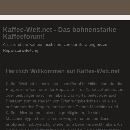
Kaffee-Welt.net - Das bohnenstarke
Kaffeeforum!
Alles rund um Kaffeemaschinen, von der Beratung bis zur
Reparaturanleitung!
Herzlich Willkommen auf Kaffee-Welt.net
Kaffee-Welt.net ist ein kostenloses Portal für Hilfesuchende, die
Fragen zum Kauf oder der Reparatur ihres Kaffeevollautomaten
oder Siebträgermaschine haben. Das Portal bietet aber auch
Freiraum zum Austausch von Erfahrungsberichten und allen
aufkommenden Fragen, rund um das Thema Maschinen und
Kaffee. Hier tummeln sich einige Mitglieder, die viele
Maschinentypen bereits in den Fingern hatten und diese
erfolgreich, hobbymäßig, wieder zum Leben erweckt haben. Als