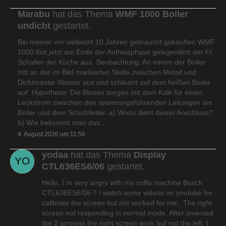
Marabu
hat das Thema
WMF 1000 Boiler
undicht
gestartet.
Bei meiner vor vielleicht 10 Jahren gebraucht gekauften WMF
1000 löst jetzt am Ende der Aufheizphase gelegentlich der FI
Schalter der Küche aus. Beobachtung: An einem der Boiler
tritt an der im Bild markierten Stelle zwischen Metall und
Dichtmasse Wasser aus und schäumt auf dem heißen Boiler
auf. Hypothese: Die Blasen sorgen mit dem Kalk für einen
Leckstrom zwischen den spannungsführenden Leitungen am
Boiler und dem Schutzleiter. a) Wozu dient dieser Anschluss?
b) Wie bekommt man das…
4. August 2026 um 11:56
yodaa
hat das Thema
Display
CTL636ES6/06
gestartet.
Hello, I m very angry with my coffe machine Bosch
CTL636ES6/06 !! I watch some videos on youtube for
calibrate the screen but not worked for me.. The right
screen not responding in normal mode. After inversed
the 2 screens the right screen work but not the left. I