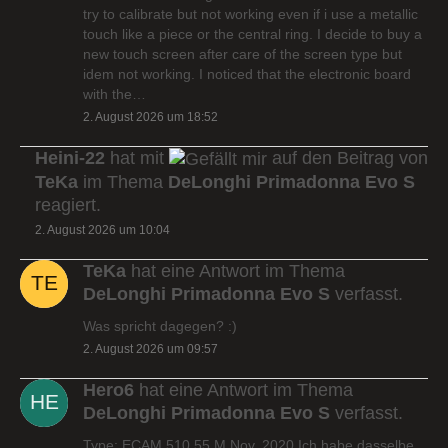
try to calibrate but not working even if i use a metallic
touch like a piece or the central ring. I decide to buy a
new touch screen after care of the screen type but
idem not working. I noticed that the electronic board
with the…
2. August 2026 um 18:52
Heini-22
hat mit
auf den Beitrag von
TeKa
im Thema
DeLonghi Primadonna Evo S
reagiert.
2. August 2026 um 10:04
TeKa
hat eine Antwort im Thema
DeLonghi Primadonna Evo S
verfasst.
Was spricht dagegen? :)
2. August 2026 um 09:57
Hero6
hat eine Antwort im Thema
DeLonghi Primadonna Evo S
verfasst.
Type: ECAM 510.55.M Nov. 2020 Ich habe dasselbe