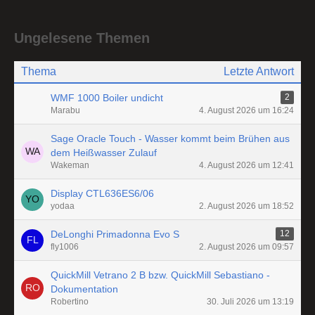
Ungelesene Themen
Thema
Letzte Antwort
WMF 1000 Boiler undicht
2
Marabu
4. August 2026 um 16:24
Sage Oracle Touch - Wasser kommt beim Brühen aus
dem Heißwasser Zulauf
Wakeman
4. August 2026 um 12:41
Display CTL636ES6/06
yodaa
2. August 2026 um 18:52
DeLonghi Primadonna Evo S
12
fly1006
2. August 2026 um 09:57
QuickMill Vetrano 2 B bzw. QuickMill Sebastiano -
Dokumentation
Robertino
30. Juli 2026 um 13:19