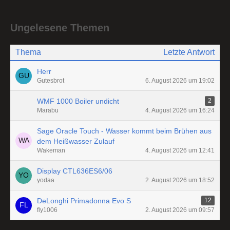
Ungelesene Themen
Thema
Letzte Antwort
Herr
Gutesbrot
6. August 2026 um 19:02
WMF 1000 Boiler undicht
2
Marabu
4. August 2026 um 16:24
Sage Oracle Touch - Wasser kommt beim Brühen aus
dem Heißwasser Zulauf
Wakeman
4. August 2026 um 12:41
Display CTL636ES6/06
yodaa
2. August 2026 um 18:52
DeLonghi Primadonna Evo S
12
fly1006
2. August 2026 um 09:57