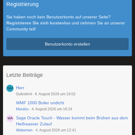
Registrierung
Sie haben noch kein Benutzerkonto auf unserer Seite?
Registrieren Sie sich kostenlos
und nehmen Sie an unserer
Community teil!
Benutzerkonto erstellen
Letzte Beiträge
Herr
Gutesbrot
6. August 2026 um 19:02
WMF 1000 Boiler undicht
Marabu
4. August 2026 um 16:24
Sage Oracle Touch - Wasser kommt beim Brühen aus dem
Heißwasser Zulauf
Wakeman
4. August 2026 um 12:41