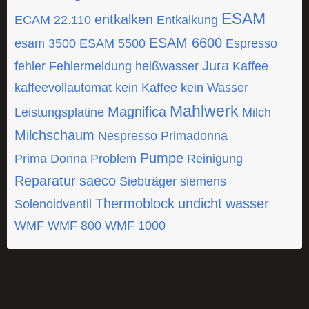
ESAM
entkalken
ECAM 22.110
Entkalkung
ESAM 6600
esam 3500
ESAM 5500
Espresso
Jura
fehler
Fehlermeldung
heißwasser
Kaffee
kaffeevollautomat
kein Kaffee
kein Wasser
Mahlwerk
Magnifica
Leistungsplatine
Milch
Milchschaum
Nespresso
Primadonna
Pumpe
Prima Donna
Problem
Reinigung
Reparatur
saeco
Siebträger
siemens
Thermoblock
undicht
wasser
Solenoidventil
WMF
WMF 800
WMF 1000