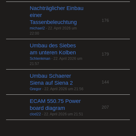
Nachträglicher Einbau
einer
176
Tassenbeleuchtung
michael2
-
22. April 2026 um
22:00
Umbau des Siebes
am unteren Kolben
179
Schlenkman
-
22. April 2026 um
21:57
Umbau Schaerer
144
Siena auf Siena 2
Gregor
-
22. April 2026 um 21:56
ECAM 550.75 Power
207
board diagram
clod22
-
22. April 2026 um 21:51