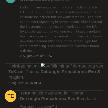
Hello, I m very angry with my coffe machine Bosch
CTL636ES6/06 !! I watch some videos on youtube for
calibrate the screen but not worked for me.. The right
screen not responding in normal mode. After inversed
the 2 screens the right screen work but not the left. I
try to calibrate but not working even if i use a metallic
touch like a piece or the central ring. I decide to buy a
new touch screen after care of the screen type but
idem not working. I noticed that the electronic board
with the…
2. August 2026 um 18:52
Heini-22
hat mit
auf den Beitrag von
TeKa
im Thema
DeLonghi Primadonna Evo S
reagiert.
2. August 2026 um 10:04
TeKa
hat eine Antwort im Thema
DeLonghi Primadonna Evo S
verfasst.
Was spricht dagegen? :)