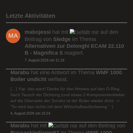
Letzte Aktivitäten
mabojessi
hat mit
auf den
Beitrag von
Sledge
im Thema
Alternativen zur Delonghi ECAM 22.110
B - Magnifica S
reagiert.
7. August 2026 um 11:16
Marabu
hat eine Antwort im Thema
WMF 1000
Boiler undicht
verfasst.
[…] Yup, das wars! Danke für den Hinweis auf den O-Ring.
Nach Tausch der Dichtung (und etwas 2-Komponentenkleber
auf die Oberseite der Sonde) ist der Boiler wieder dicht. ->
"So wird das nichts mit dem Wirtschaftsaufschwung." :)
4. August 2026 um 16:24
Marabu
hat mit
auf den Beitrag von
Rucsackindianer87
im Thema
WMF 1000