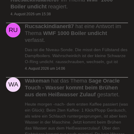
Boiler undicht
reagiert.
4. August 2026 um 15:38
Rucsackindianer87
hat eine Antwort im
Thema
WMF 1000 Boiler undicht
verfasst.
Das ist die Niveau-Sonde. Die misst den Füllstand des
Dampfboilers. Wahrscheinlich ist der kleine Schwarze
O-Ring undicht. rausschrauben, wechseln, gut ist
4. August 2026 um 14:06
Wakeman
hat das Thema
Sage Oracle
Touch - Wasser kommt beim Brühen
aus dem Heißwasser Zulauf
gestartet.
Heute morgen -nach- dem ersten Kaffee passiert (was
ein Glück): Beim 2ten Kaffee: 1 Klick/Plopp Geräusch,
als wäre ein Schlauch runtergesprungen, ist aber kein
Wasser in der Maschine. Jetzt kommt beim Brühen
das Wasser aus dem Heißwasserzulauf. Über den
Siebträger kommt nur noch minimal. Da kein Wasser