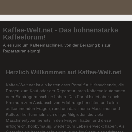
Kaffee-Welt.net - Das bohnenstarke
Kaffeeforum!
Alles rund um Kaffeemaschinen, von der Beratung bis zur
Reparaturanleitung!
Herzlich Willkommen auf Kaffee-Welt.net
Kaffee-Welt.net ist ein kostenloses Portal für Hilfesuchende, die
Fragen zum Kauf oder der Reparatur ihres Kaffeevollautomaten
oder Siebträgermaschine haben. Das Portal bietet aber auch
Freiraum zum Austausch von Erfahrungsberichten und allen
aufkommenden Fragen, rund um das Thema Maschinen und
Kaffee. Hier tummeln sich einige Mitglieder, die viele
Maschinentypen bereits in den Fingern hatten und diese
erfolgreich, hobbymäßig, wieder zum Leben erweckt haben. Als