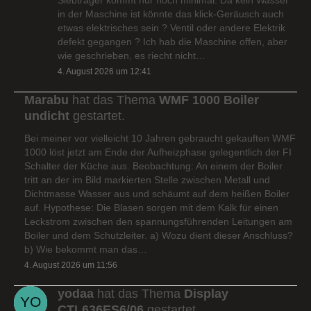
in der Maschine ist könnte das klick-Geräusch auch
etwas elektrisches sein ? Ventil oder andere Elektrik
defekt gegangen ? Ich hab die Maschine offen, aber
wie geschrieben, es riecht nicht…
4. August 2026 um 12:41
Marabu
hat das Thema
WMF 1000 Boiler
undicht
gestartet.
Bei meiner vor vielleicht 10 Jahren gebraucht gekauften WMF
1000 löst jetzt am Ende der Aufheizphase gelegentlich der FI
Schalter der Küche aus. Beobachtung: An einem der Boiler
tritt an der im Bild markierten Stelle zwischen Metall und
Dichtmasse Wasser aus und schäumt auf dem heißen Boiler
auf. Hypothese: Die Blasen sorgen mit dem Kalk für einen
Leckstrom zwischen den spannungsführenden Leitungen am
Boiler und dem Schutzleiter. a) Wozu dient dieser Anschluss?
b) Wie bekommt man das…
4. August 2026 um 11:56
yodaa
hat das Thema
Display
CTL636ES6/06
gestartet.