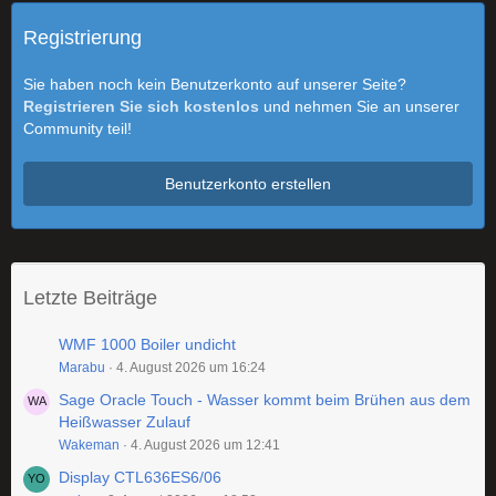
Registrierung
Sie haben noch kein Benutzerkonto auf unserer Seite?
Registrieren Sie sich kostenlos
und nehmen Sie an unserer
Community teil!
Benutzerkonto erstellen
Letzte Beiträge
WMF 1000 Boiler undicht
Marabu
4. August 2026 um 16:24
Sage Oracle Touch - Wasser kommt beim Brühen aus dem
Heißwasser Zulauf
Wakeman
4. August 2026 um 12:41
Display CTL636ES6/06