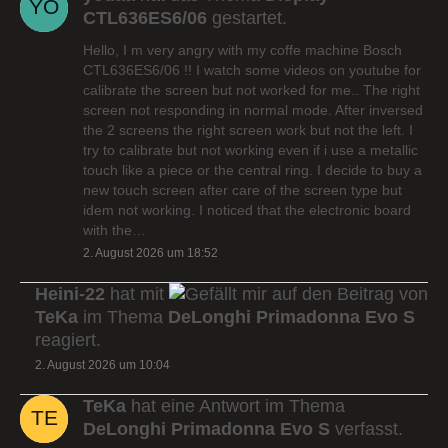
CTL636ES6/06
gestartet.
Hello, I m very angry with my coffe machine Bosch
CTL636ES6/06 !! I watch some videos on youtube for
calibrate the screen but not worked for me.. The right
screen not responding in normal mode. After inversed
the 2 screens the right screen work but not the left. I
try to calibrate but not working even if i use a metallic
touch like a piece or the central ring. I decide to buy a
new touch screen after care of the screen type but
idem not working. I noticed that the electronic board
with the…
2. August 2026 um 18:52
Heini-22
hat mit
auf den Beitrag von
TeKa
im Thema
DeLonghi Primadonna Evo S
reagiert.
2. August 2026 um 10:04
TeKa
hat eine Antwort im Thema
DeLonghi Primadonna Evo S
verfasst.