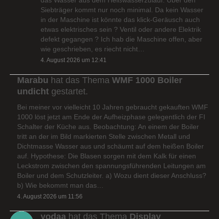
Siebträger kommt nur noch minimal. Da kein Wasser
in der Maschine ist könnte das klick-Geräusch auch
etwas elektrisches sein ? Ventil oder andere Elektrik
defekt gegangen ? Ich hab die Maschine offen, aber
wie geschrieben, es riecht nicht…
4. August 2026 um 12:41
Marabu
hat das Thema
WMF 1000 Boiler
undicht
gestartet.
Bei meiner vor vielleicht 10 Jahren gebraucht gekauften WMF
1000 löst jetzt am Ende der Aufheizphase gelegentlich der FI
Schalter der Küche aus. Beobachtung: An einem der Boiler
tritt an der im Bild markierten Stelle zwischen Metall und
Dichtmasse Wasser aus und schäumt auf dem heißen Boiler
auf. Hypothese: Die Blasen sorgen mit dem Kalk für einen
Leckstrom zwischen den spannungsführenden Leitungen am
Boiler und dem Schutzleiter. a) Wozu dient dieser Anschluss?
b) Wie bekommt man das…
4. August 2026 um 11:56
yodaa
hat das Thema
Display