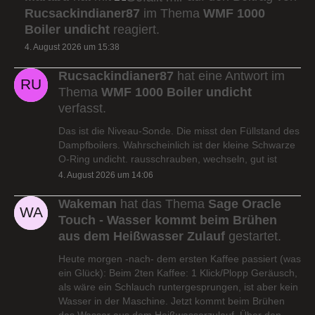
Rucsackindianer87
im Thema
WMF 1000
Boiler undicht
reagiert.
4. August 2026 um 15:38
Rucsackindianer87
hat eine Antwort im
Thema
WMF 1000 Boiler undicht
verfasst.
Das ist die Niveau-Sonde. Die misst den Füllstand des
Dampfboilers. Wahrscheinlich ist der kleine Schwarze
O-Ring undicht. rausschrauben, wechseln, gut ist
4. August 2026 um 14:06
Wakeman
hat das Thema
Sage Oracle
Touch - Wasser kommt beim Brühen
aus dem Heißwasser Zulauf
gestartet.
Heute morgen -nach- dem ersten Kaffee passiert (was
ein Glück): Beim 2ten Kaffee: 1 Klick/Plopp Geräusch,
als wäre ein Schlauch runtergesprungen, ist aber kein
Wasser in der Maschine. Jetzt kommt beim Brühen
das Wasser aus dem Heißwasserzulauf. Über den