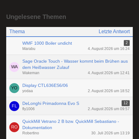
Ungelesene Themen
Thema
Letzte Antwort
WMF 1000 Boiler undicht
2
Marabu
4. August 2026 um 16:24
Sage Oracle Touch - Wasser kommt beim Brühen aus
dem Heißwasser Zulauf
Wakeman
4. August 2026 um 12:41
Display CTL636ES6/06
yodaa
2. August 2026 um 18:52
DeLonghi Primadonna Evo S
12
fly1006
2. August 2026 um 09:57
QuickMill Vetrano 2 B bzw. QuickMill Sebastiano -
Dokumentation
Robertino
30. Juli 2026 um 13:19