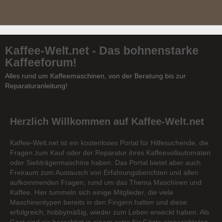
Kaffee-Welt.net - Das bohnenstarke
Kaffeeforum!
Alles rund um Kaffeemaschinen, von der Beratung bis zur
Reparaturanleitung!
Herzlich Willkommen auf Kaffee-Welt.net
Kaffee-Welt.net ist ein kostenloses Portal für Hilfesuchende, die
Fragen zum Kauf oder der Reparatur ihres Kaffeevollautomaten
oder Siebträgermaschine haben. Das Portal bietet aber auch
Freiraum zum Austausch von Erfahrungsberichten und allen
aufkommenden Fragen, rund um das Thema Maschinen und
Kaffee. Hier tummeln sich einige Mitglieder, die viele
Maschinentypen bereits in den Fingern hatten und diese
erfolgreich, hobbymäßig, wieder zum Leben erweckt haben. Als