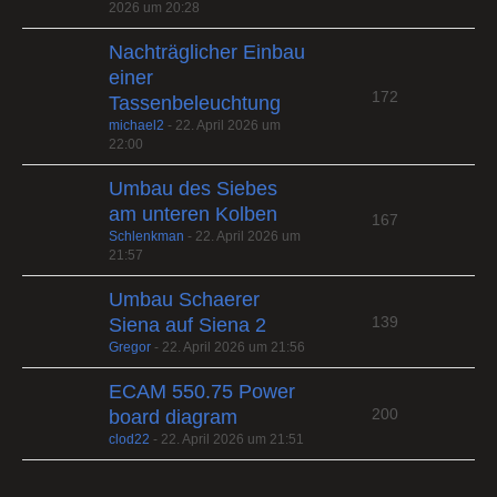
2026 um 20:28
Nachträglicher Einbau
einer
172
Tassenbeleuchtung
michael2
-
22. April 2026 um
22:00
Umbau des Siebes
am unteren Kolben
167
Schlenkman
-
22. April 2026 um
21:57
Umbau Schaerer
139
Siena auf Siena 2
Gregor
-
22. April 2026 um 21:56
ECAM 550.75 Power
200
board diagram
clod22
-
22. April 2026 um 21:51