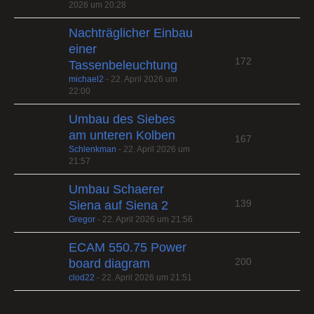
2026 um 20:28
Nachträglicher Einbau
einer
172
Tassenbeleuchtung
michael2
-
22. April 2026 um
22:00
Umbau des Siebes
am unteren Kolben
167
Schlenkman
-
22. April 2026 um
21:57
Umbau Schaerer
139
Siena auf Siena 2
Gregor
-
22. April 2026 um 21:56
ECAM 550.75 Power
200
board diagram
clod22
-
22. April 2026 um 21:51