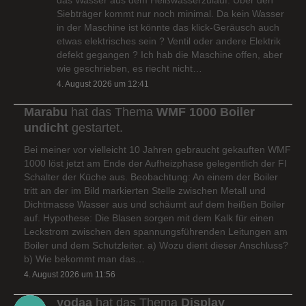
Siebträger kommt nur noch minimal. Da kein Wasser
in der Maschine ist könnte das klick-Geräusch auch
etwas elektrisches sein ? Ventil oder andere Elektrik
defekt gegangen ? Ich hab die Maschine offen, aber
wie geschrieben, es riecht nicht…
4. August 2026 um 12:41
Marabu
hat das Thema
WMF 1000 Boiler
undicht
gestartet.
Bei meiner vor vielleicht 10 Jahren gebraucht gekauften WMF
1000 löst jetzt am Ende der Aufheizphase gelegentlich der FI
Schalter der Küche aus. Beobachtung: An einem der Boiler
tritt an der im Bild markierten Stelle zwischen Metall und
Dichtmasse Wasser aus und schäumt auf dem heißen Boiler
auf. Hypothese: Die Blasen sorgen mit dem Kalk für einen
Leckstrom zwischen den spannungsführenden Leitungen am
Boiler und dem Schutzleiter. a) Wozu dient dieser Anschluss?
b) Wie bekommt man das…
4. August 2026 um 11:56
yodaa
hat das Thema
Display