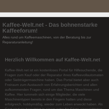
Kaffee-Welt.net - Das bohnenstarke
Kaffeeforum!
Alles rund um Kaffeemaschinen, von der Beratung bis zur
Reparaturanleitung!
Herzlich Willkommen auf Kaffee-Welt.net
Kaffee-Welt.net ist ein kostenloses Portal für Hilfesuchende, die
Fragen zum Kauf oder der Reparatur ihres Kaffeevollautomaten
oder Siebträgermaschine haben. Das Portal bietet aber auch
Freiraum zum Austausch von Erfahrungsberichten und allen
aufkommenden Fragen, rund um das Thema Maschinen und
Kaffee. Hier tummeln sich einige Mitglieder, die viele
Maschinentypen bereits in den Fingern hatten und diese
erfolgreich, hobbymäßig, wieder zum Leben erweckt haben. Als