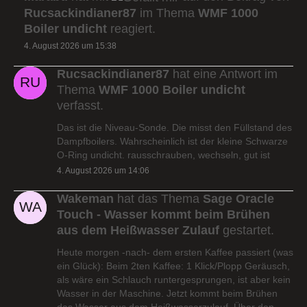
Rucsackindianer87
im Thema
WMF 1000
Boiler undicht
reagiert.
4. August 2026 um 15:38
Rucsackindianer87
hat eine Antwort im
Thema
WMF 1000 Boiler undicht
verfasst.
Das ist die Niveau-Sonde. Die misst den Füllstand des
Dampfboilers. Wahrscheinlich ist der kleine Schwarze
O-Ring undicht. rausschrauben, wechseln, gut ist
4. August 2026 um 14:06
Wakeman
hat das Thema
Sage Oracle
Touch - Wasser kommt beim Brühen
aus dem Heißwasser Zulauf
gestartet.
Heute morgen -nach- dem ersten Kaffee passiert (was
ein Glück): Beim 2ten Kaffee: 1 Klick/Plopp Geräusch,
als wäre ein Schlauch runtergesprungen, ist aber kein
Wasser in der Maschine. Jetzt kommt beim Brühen
das Wasser aus dem Heißwasserzulauf. Über den