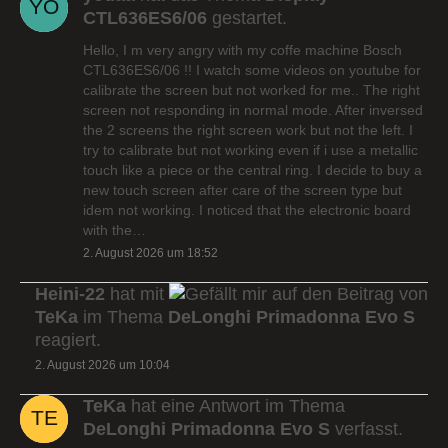
CTL636ES6/06
gestartet.
Hello, I m very angry with my coffe machine Bosch
CTL636ES6/06 !! I watch some videos on youtube for
calibrate the screen but not worked for me.. The right
screen not responding in normal mode. After inversed
the 2 screens the right screen work but not the left. I
try to calibrate but not working even if i use a metallic
touch like a piece or the central ring. I decide to buy a
new touch screen after care of the screen type but
idem not working. I noticed that the electronic board
with the…
2. August 2026 um 18:52
Heini-22
hat mit
auf den Beitrag von
TeKa
im Thema
DeLonghi Primadonna Evo S
reagiert.
2. August 2026 um 10:04
TeKa
hat eine Antwort im Thema
DeLonghi Primadonna Evo S
verfasst.