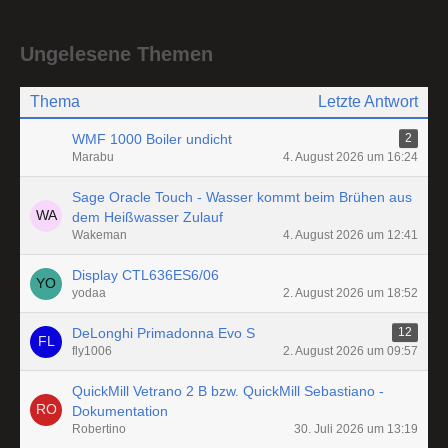
Ungelesene Themen
Thema
Letzte Antwort
WMF 1000 Boiler undicht
2
Marabu
4. August 2026 um 16:24
Sage Oracle Touch - Wasser kommt beim Brühen aus
dem Heißwasser Zulauf
Wakeman
4. August 2026 um 12:41
Display CTL636ES6/06
yodaa
2. August 2026 um 18:52
DeLonghi Primadonna Evo S
12
fly1006
2. August 2026 um 09:57
QuickMill Vetrano 2 B bzw. QuickMill Sebastiano -
Dokumentation
Robertino
30. Juli 2026 um 13:19