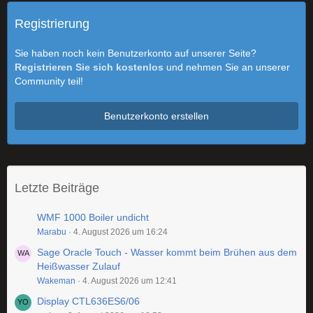
Registrierung
Sie haben noch kein Benutzerkonto auf unserer Seite?
Registrieren Sie sich kostenlos
und nehmen Sie an unserer
Community teil!
Benutzerkonto erstellen
Letzte Beiträge
WMF 1000 Boiler undicht
Marabu
4. August 2026 um 16:24
Sage Oracle Touch - Wasser kommt beim Brühen aus dem
Heißwasser Zulauf
Wakeman
4. August 2026 um 12:41
Display CTL636ES6/06