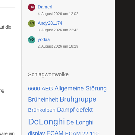
Damerl
4. August 2026 um 12:02
Andy281174
uf die
3. August 2026 um 22:43
yodaa
2. August 2026 um 18:29
Schlagwortwolke
Allgemeine Störung
6600
AEG
ing
Brühgruppe
Brüheinheit
Dampf
defekt
Brühkolben
DeLonghi
De Longhi
ECAM
display
ECAM 22.110
wäre ein