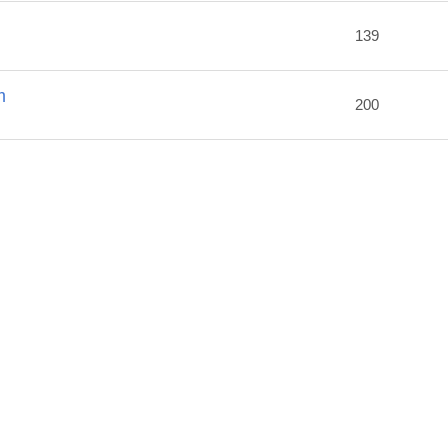
2
139
m
200