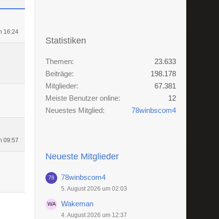
m 16:24
Statistiken
Themen
23.633
Beiträge
198.178
Mitglieder
67.381
Meiste Benutzer online
12
Neuestes Mitglied
78winbscom4
m 09:57
Neueste Mitglieder
78winbscom4
5. August 2026 um 02:03
Wakeman
4. August 2026 um 12:37