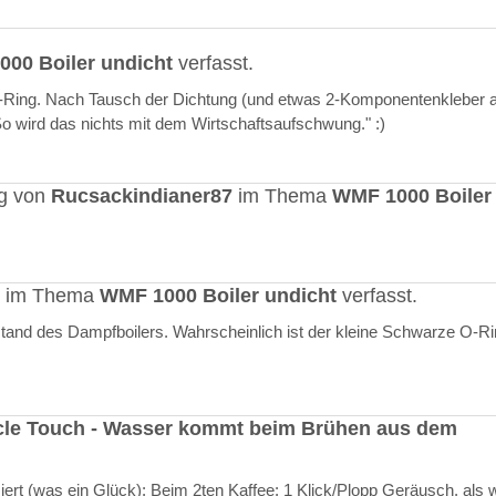
00 Boiler undicht
verfasst.
O-Ring. Nach Tausch der Dichtung (und etwas 2-Komponentenkleber a
"So wird das nichts mit dem Wirtschaftsaufschwung." :)
ag von
Rucsackindianer87
im Thema
WMF 1000 Boiler
rt im Thema
WMF 1000 Boiler undicht
verfasst.
stand des Dampfboilers. Wahrscheinlich ist der kleine Schwarze O-R
cle Touch - Wasser kommt beim Brühen aus dem
rt (was ein Glück): Beim 2ten Kaffee: 1 Klick/Plopp Geräusch, als 