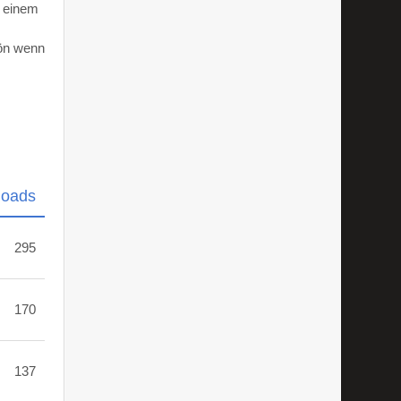
d einem
hön wenn
loads
295
170
137