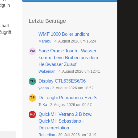
gt in
Letzte Beiträge
chaft
ugriff
WMF 1000 Boiler undicht
Marabu
4. August 2026 um 16:24
Sage Oracle Touch - Wasser
kommt beim Brühen aus dem
Heißwasser Zulauf
Wakeman
4. August 2026 um 12:41
Display CTL636ES6/06
yodaa
2. August 2026 um 18:52
DeLonghi Primadonna Evo S
TeKa
2. August 2026 um 09:57
QuickMill Vetrano 2 B bzw.
QuickMill Sebastiano -
Dokumentation
Robertino
30. Juli 2026 um 13:19