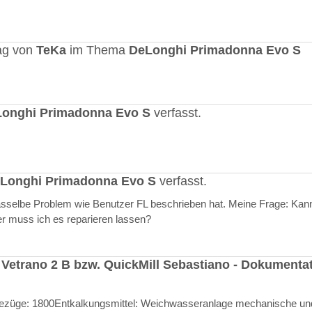
ag von
TeKa
im Thema
DeLonghi Primadonna Evo S
onghi Primadonna Evo S
verfasst.
Longhi Primadonna Evo S
verfasst.
selbe Problem wie Benutzer FL beschrieben hat. Meine Frage: Kann
er muss ich es reparieren lassen?
 Vetrano 2 B bzw. QuickMill Sebastiano - Dokumenta
l Bezüge: 1800Entkalkungsmittel: Weichwasseranlage mechanische un