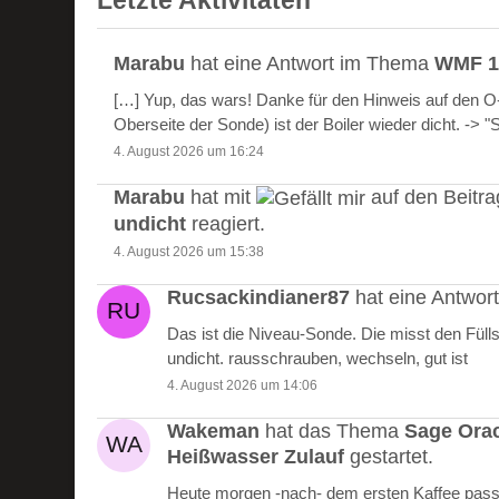
Letzte Aktivitäten
Marabu
hat eine Antwort im Thema
WMF 10
[…] Yup, das wars! Danke für den Hinweis auf den 
Oberseite der Sonde) ist der Boiler wieder dicht. -> 
4. August 2026 um 16:24
Marabu
hat mit
auf den Beitr
undicht
reagiert.
4. August 2026 um 15:38
Rucsackindianer87
hat eine Antwo
Das ist die Niveau-Sonde. Die misst den Füll
undicht. rausschrauben, wechseln, gut ist
4. August 2026 um 14:06
Wakeman
hat das Thema
Sage Ora
Heißwasser Zulauf
gestartet.
Heute morgen -nach- dem ersten Kaffee passie