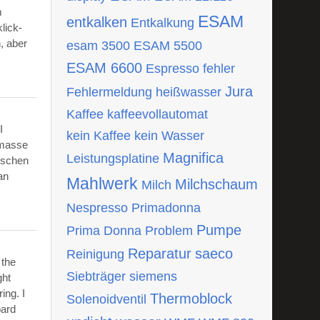
m
ESAM
entkalken
Entkalkung
lick-
, aber
esam 3500
ESAM 5500
ESAM 6600
Espresso
fehler
Jura
Fehlermeldung
heißwasser
Kaffee
kaffeevollautomat
I
kein Kaffee
kein Wasser
tmasse
Magnifica
Leistungsplatine
ischen
an
Mahlwerk
Milchschaum
Milch
Nespresso
Primadonna
Pumpe
Prima Donna
Problem
Reparatur
saeco
Reinigung
 the
Siebträger
siemens
ght
ing. I
Thermoblock
Solenoidventil
oard