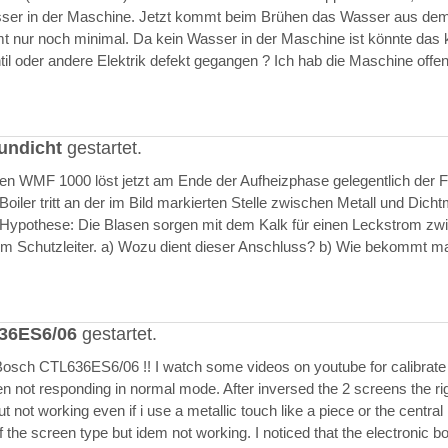
asser in der Maschine. Jetzt kommt beim Brühen das Wasser aus de
 nur noch minimal. Da kein Wasser in der Maschine ist könnte das k
il oder andere Elektrik defekt gegangen ? Ich hab die Maschine offen
undicht
gestartet.
ften WMF 1000 löst jetzt am Ende der Aufheizphase gelegentlich der F
iler tritt an der im Bild markierten Stelle zwischen Metall und Dich
 Hypothese: Die Blasen sorgen mit dem Kalk für einen Leckstrom zw
m Schutzleiter. a) Wozu dient dieser Anschluss? b) Wie bekommt m
636ES6/06
gestartet.
Bosch CTL636ES6/06 !! I watch some videos on youtube for calibrate
en not responding in normal mode. After inversed the 2 screens the ri
but not working even if i use a metallic touch like a piece or the central r
 the screen type but idem not working. I noticed that the electronic b