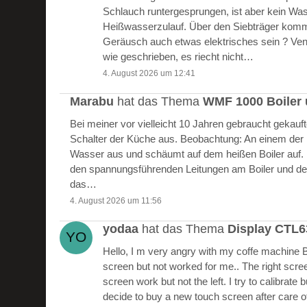
Schlauch runtergesprungen, ist aber kein W
Heißwasserzulauf. Über den Siebträger kommt
Geräusch auch etwas elektrisches sein ? Vent
wie geschrieben, es riecht nicht…
4. August 2026 um 12:41
Marabu
hat das Thema
WMF 1000 Boiler 
Bei meiner vor vielleicht 10 Jahren gebraucht gekau
Schalter der Küche aus. Beobachtung: An einem der Bo
Wasser aus und schäumt auf dem heißen Boiler auf.
den spannungsführenden Leitungen am Boiler und de
das…
4. August 2026 um 11:56
yodaa
hat das Thema
Display CTL
Hello, I m very angry with my coffe machine 
screen but not worked for me.. The right scre
screen work but not the left. I try to calibrate 
decide to buy a new touch screen after care of