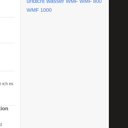
undicht
wasser
WMF
WMF 800
WMF 1000
 ich es
tion
d