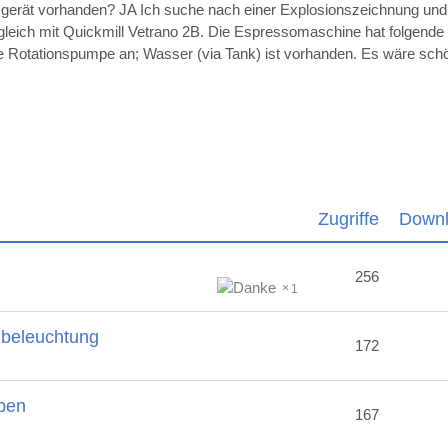
sgerät vorhanden? JA Ich suche nach einer Explosionszeichnung un
ugleich mit Quickmill Vetrano 2B. Die Espressomaschine hat folgende
die Rotationspumpe an; Wasser (via Tank) ist vorhanden. Es wäre sc
Zugriffe
Down
256
1
nbeleuchtung
172
ben
167