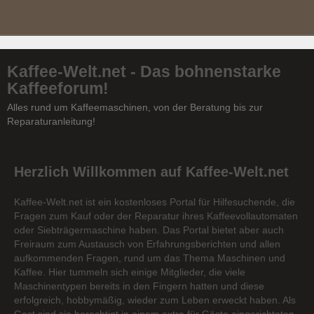
Kaffee-Welt.net - Das bohnenstarke
Kaffeeforum!
Alles rund um Kaffeemaschinen, von der Beratung bis zur
Reparaturanleitung!
Herzlich Willkommen auf Kaffee-Welt.net
Kaffee-Welt.net ist ein kostenloses Portal für Hilfesuchende, die
Fragen zum Kauf oder der Reparatur ihres Kaffeevollautomaten
oder Siebträgermaschine haben. Das Portal bietet aber auch
Freiraum zum Austausch von Erfahrungsberichten und allen
aufkommenden Fragen, rund um das Thema Maschinen und
Kaffee. Hier tummeln sich einige Mitglieder, die viele
Maschinentypen bereits in den Fingern hatten und diese
erfolgreich, hobbymäßig, wieder zum Leben erweckt haben. Als