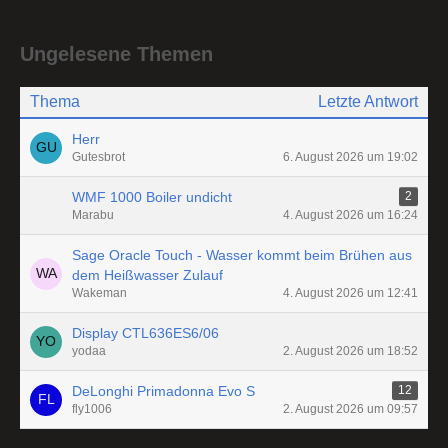
Ungelesene Themen
Thema
Letzte Antwort
Herr
Gutesbrot
6. August 2026 um 19:02
WMF 1000 Boiler undicht
2
Marabu
4. August 2026 um 16:24
Sage Oracle Touch - Wasser kommt beim Brühen aus
dem Heißwasser Zulauf
Wakeman
4. August 2026 um 12:41
Display CTL636ES6/06
yodaa
2. August 2026 um 18:52
DeLonghi Primadonna Evo S
12
fly1006
2. August 2026 um 09:57