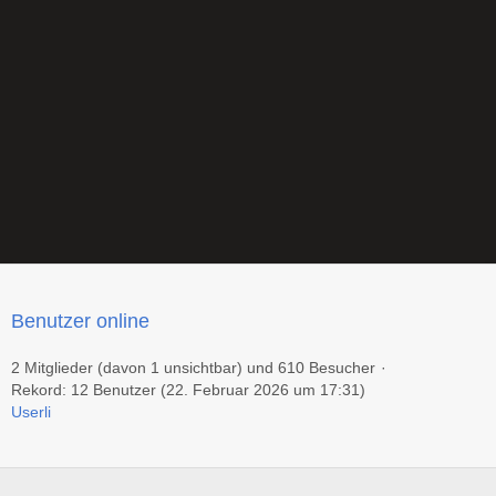
Benutzer online
2 Mitglieder (davon 1 unsichtbar) und 610 Besucher
Rekord: 12 Benutzer (
22. Februar 2026 um 17:31
)
Userli