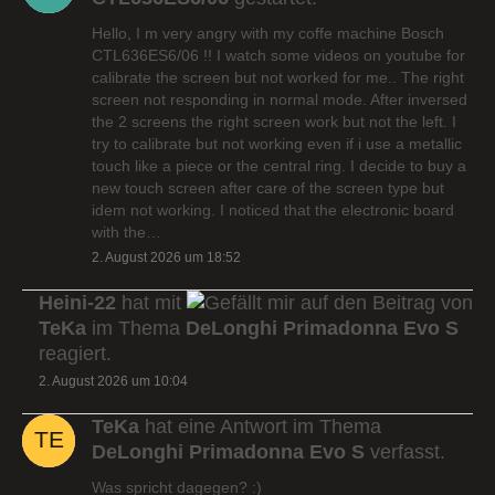
Hello, I m very angry with my coffe machine Bosch
CTL636ES6/06 !! I watch some videos on youtube for
calibrate the screen but not worked for me.. The right
screen not responding in normal mode. After inversed
the 2 screens the right screen work but not the left. I
try to calibrate but not working even if i use a metallic
touch like a piece or the central ring. I decide to buy a
new touch screen after care of the screen type but
idem not working. I noticed that the electronic board
with the…
2. August 2026 um 18:52
Heini-22
hat mit
auf den Beitrag von
TeKa
im Thema
DeLonghi Primadonna Evo S
reagiert.
2. August 2026 um 10:04
TeKa
hat eine Antwort im Thema
DeLonghi Primadonna Evo S
verfasst.
Was spricht dagegen? :)