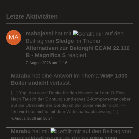
Letzte Aktivitäten
mabojessi
hat mit
auf den
Beitrag von
Sledge
im Thema
Alternativen zur Delonghi ECAM 22.110
B - Magnifica S
reagiert.
7. August 2026 um 11:16
Marabu
hat eine Antwort im Thema
WMF 1000
Boiler undicht
verfasst.
[…] Yup, das wars! Danke für den Hinweis auf den O-Ring.
Nach Tausch der Dichtung (und etwas 2-Komponentenkleber
auf die Oberseite der Sonde) ist der Boiler wieder dicht. ->
"So wird das nichts mit dem Wirtschaftsaufschwung." :)
4. August 2026 um 16:24
Marabu
hat mit
auf den Beitrag von
Rucsackindianer87
im Thema
WMF 1000