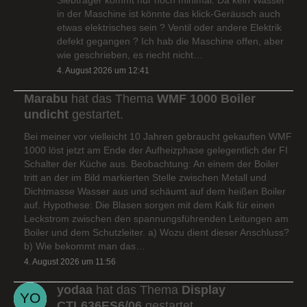
in der Maschine ist könnte das klick-Geräusch auch
etwas elektrisches sein ? Ventil oder andere Elektrik
defekt gegangen ? Ich hab die Maschine offen, aber
wie geschrieben, es riecht nicht…
4. August 2026 um 12:41
Marabu
hat das Thema
WMF 1000 Boiler
undicht
gestartet.
Bei meiner vor vielleicht 10 Jahren gebraucht gekauften WMF
1000 löst jetzt am Ende der Aufheizphase gelegentlich der FI
Schalter der Küche aus. Beobachtung: An einem der Boiler
tritt an der im Bild markierten Stelle zwischen Metall und
Dichtmasse Wasser aus und schäumt auf dem heißen Boiler
auf. Hypothese: Die Blasen sorgen mit dem Kalk für einen
Leckstrom zwischen den spannungsführenden Leitungen am
Boiler und dem Schutzleiter. a) Wozu dient dieser Anschluss?
b) Wie bekommt man das…
4. August 2026 um 11:56
yodaa
hat das Thema
Display
CTL636ES6/06
gestartet.