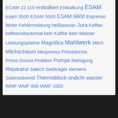
ESAM
entkalken
ECAM 22.110
Entkalkung
ESAM 6600
esam 3500
ESAM 5500
Espresso
Jura
fehler
Fehlermeldung
heißwasser
Kaffee
kaffeevollautomat
kein Kaffee
kein Wasser
Mahlwerk
Magnifica
Leistungsplatine
Milch
Milchschaum
Nespresso
Primadonna
Pumpe
Prima Donna
Problem
Reinigung
Reparatur
saeco
Siebträger
siemens
Thermoblock
undicht
wasser
Solenoidventil
WMF
WMF 800
WMF 1000