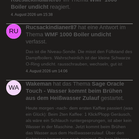
Boiler undicht
reagiert.
4. August 2026 um 15:38
Rucsackindianer87
hat eine Antwort im
Thema
WMF 1000 Boiler undicht
verfasst.
Das ist die Niveau-Sonde. Die misst den Füllstand des
Dampfboilers. Wahrscheinlich ist der kleine Schwarze
O-Ring undicht. rausschrauben, wechseln, gut ist
4. August 2026 um 14:06
Wakeman
hat das Thema
Sage Oracle
Touch - Wasser kommt beim Brühen
aus dem Heißwasser Zulauf
gestartet.
Heute morgen -nach- dem ersten Kaffee passiert (was
ein Glück): Beim 2ten Kaffee: 1 Klick/Plopp Geräusch,
als wäre ein Schlauch runtergesprungen, ist aber kein
Wasser in der Maschine. Jetzt kommt beim Brühen
das Wasser aus dem Heißwasserzulauf. Über den
Siebträger kommt nur noch minimal. Da kein Wasser