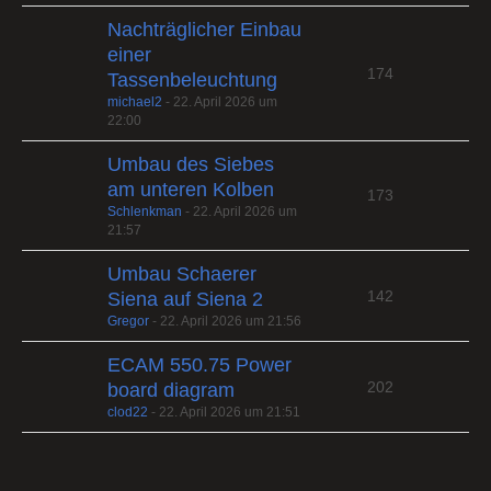
Nachträglicher Einbau
einer
174
Tassenbeleuchtung
michael2
-
22. April 2026 um
22:00
Umbau des Siebes
am unteren Kolben
173
Schlenkman
-
22. April 2026 um
21:57
Umbau Schaerer
142
Siena auf Siena 2
Gregor
-
22. April 2026 um 21:56
ECAM 550.75 Power
202
board diagram
clod22
-
22. April 2026 um 21:51