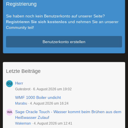
Registrierung
Sie haben noch kein Benutzerkonto auf unserer Seite?
Registrieren Sie sich kostenlos
und nehmen Sie an unserer
Community teil!
Benutzerkonto erstellen
Letzte Beiträge
Herr
Gutesbrot
6. August 2026 um 19:02
WMF 1000 Boiler undicht
Marabu
4. August 2026 um 16:24
Sage Oracle Touch - Wasser kommt beim Brühen aus dem
Heißwasser Zulauf
Wakeman
4. August 2026 um 12:41