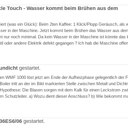
cle Touch - Wasser kommt beim Brühen aus dem
rt (was ein Glück): Beim 2ten Kaffee: 1 Klick/Plopp Geräusch, als 
asser in der Maschine. Jetzt kommt beim Brühen das Wasser aus de
 nur noch minimal. Da kein Wasser in der Maschine ist könnte das k
il oder andere Elektrik defekt gegangen ? Ich hab die Maschine offen
undicht
gestartet.
ften WMF 1000 löst jetzt am Ende der Aufheizphase gelegentlich der F
iler tritt an der im Bild markierten Stelle zwischen Metall und Dich
 Hypothese: Die Blasen sorgen mit dem Kalk für einen Leckstrom zw
m Schutzleiter. a) Wozu dient dieser Anschluss? b) Wie bekommt m
636ES6/06
gestartet.