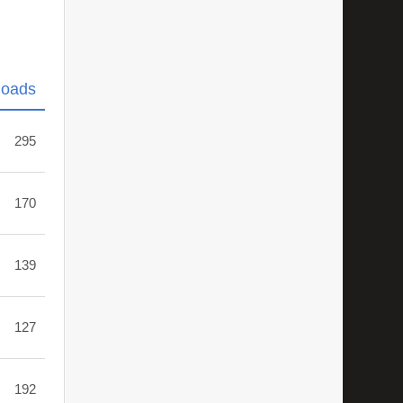
loads
295
170
139
127
192