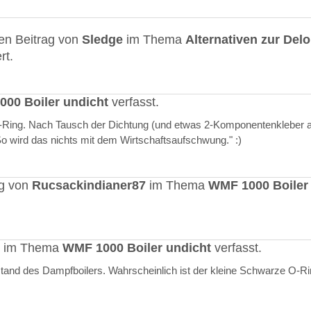
en Beitrag von
Sledge
im Thema
Alternativen zur Del
rt.
00 Boiler undicht
verfasst.
O-Ring. Nach Tausch der Dichtung (und etwas 2-Komponentenkleber a
"So wird das nichts mit dem Wirtschaftsaufschwung." :)
ag von
Rucsackindianer87
im Thema
WMF 1000 Boiler
rt im Thema
WMF 1000 Boiler undicht
verfasst.
stand des Dampfboilers. Wahrscheinlich ist der kleine Schwarze O-R