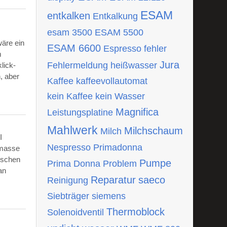
ESAM
entkalken
Entkalkung
esam 3500
ESAM 5500
wäre ein
ESAM 6600
Espresso
fehler
m
Jura
Fehlermeldung
heißwasser
lick-
, aber
Kaffee
kaffeevollautomat
kein Kaffee
kein Wasser
Magnifica
Leistungsplatine
Mahlwerk
Milchschaum
Milch
I
Nespresso
Primadonna
tmasse
ischen
Pumpe
Prima Donna
Problem
an
Reparatur
saeco
Reinigung
Siebträger
siemens
Thermoblock
Solenoidventil