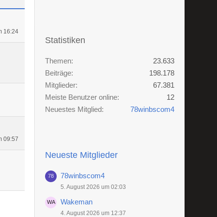
m 16:24
Statistiken
Themen
23.633
Beiträge
198.178
Mitglieder
67.381
Meiste Benutzer online
12
Neuestes Mitglied
78winbscom4
m 09:57
Neueste Mitglieder
78winbscom4
5. August 2026 um 02:03
Wakeman
4. August 2026 um 12:37