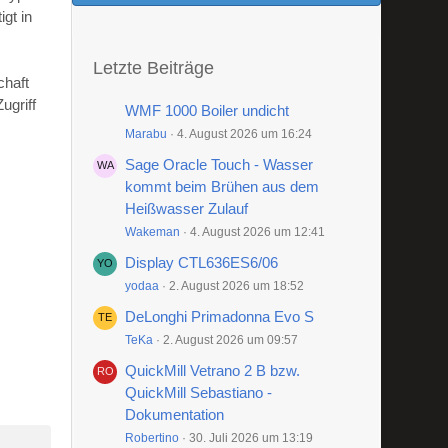
gt in
Letzte Beiträge
chaft
ugriff
WMF 1000 Boiler undicht
Marabu
4. August 2026 um 16:24
Sage Oracle Touch - Wasser
kommt beim Brühen aus dem
Heißwasser Zulauf
Wakeman
4. August 2026 um 12:41
Display CTL636ES6/06
yodaa
2. August 2026 um 18:52
DeLonghi Primadonna Evo S
TeKa
2. August 2026 um 09:57
QuickMill Vetrano 2 B bzw.
QuickMill Sebastiano -
Dokumentation
Robertino
30. Juli 2026 um 13:19