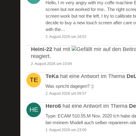
Hello, I m very angry with my coffe machine 
screen but not worked for me.. The right scre
screen work but not the left. I try to calibrate 
decide to buy a new touch screen after care of
with the…
2. August 2026 um 18:52
Heini-22
hat mit
auf den Beitr
reagiert.
2. August 2026 um 10:04
TeKa
hat eine Antwort im Thema
DeL
Was spricht dagegen? :)
2. August 2026 um 09:57
Hero6
hat eine Antwort im Thema
De
Type: ECAM 510.55.M Nov. 2020 Ich habe das
bei meinem Modell auch selber reparieren od
1. August 2026 um 23:00