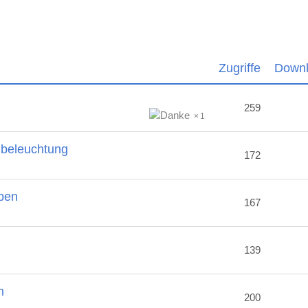
Zugriffe
Down
259
1
nbeleuchtung
172
ben
167
2
139
m
200