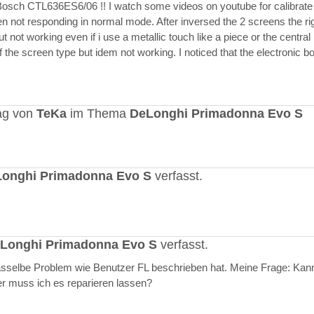
Bosch CTL636ES6/06 !! I watch some videos on youtube for calibrate
en not responding in normal mode. After inversed the 2 screens the ri
but not working even if i use a metallic touch like a piece or the central r
 the screen type but idem not working. I noticed that the electronic b
ag von
TeKa
im Thema
DeLonghi Primadonna Evo S
onghi Primadonna Evo S
verfasst.
Longhi Primadonna Evo S
verfasst.
selbe Problem wie Benutzer FL beschrieben hat. Meine Frage: Kann
er muss ich es reparieren lassen?