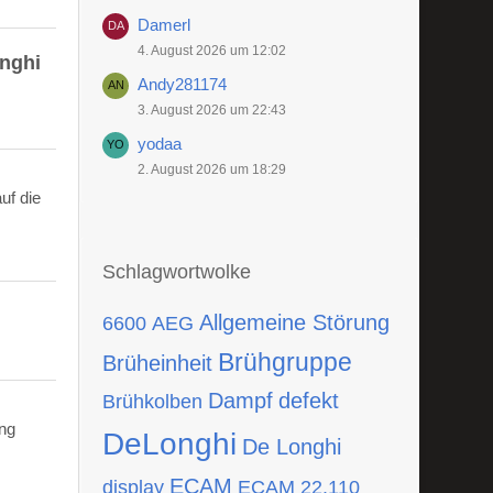
Damerl
4. August 2026 um 12:02
onghi
Andy281174
3. August 2026 um 22:43
yodaa
2. August 2026 um 18:29
uf die
Schlagwortwolke
Allgemeine Störung
6600
AEG
Brühgruppe
Brüheinheit
Dampf
defekt
Brühkolben
ing
DeLonghi
De Longhi
ECAM
display
ECAM 22.110