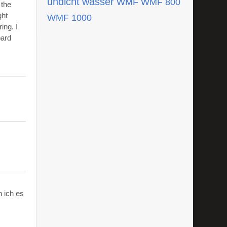
undicht
wasser
WMF
WMF 800
 the
ght
WMF 1000
ing. I
oard
 ich es