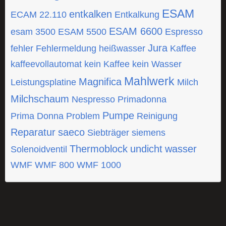
ESAM
entkalken
ECAM 22.110
Entkalkung
ESAM 6600
esam 3500
ESAM 5500
Espresso
Jura
fehler
Fehlermeldung
heißwasser
Kaffee
kaffeevollautomat
kein Kaffee
kein Wasser
Mahlwerk
Magnifica
Leistungsplatine
Milch
Milchschaum
Nespresso
Primadonna
Pumpe
Prima Donna
Problem
Reinigung
Reparatur
saeco
Siebträger
siemens
Thermoblock
undicht
wasser
Solenoidventil
WMF
WMF 800
WMF 1000