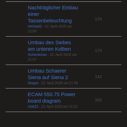
Nachträglicher Einbau
einer
174
Tassenbeleuchtung
michael2
-
22. April 2026 um
22:00
Umbau des Siebes
am unteren Kolben
174
Schlenkman
-
22. April 2026 um
21:57
Umbau Schaerer
142
Siena auf Siena 2
Gregor
-
22. April 2026 um 21:56
ECAM 550.75 Power
202
board diagram
clod22
-
22. April 2026 um 21:51