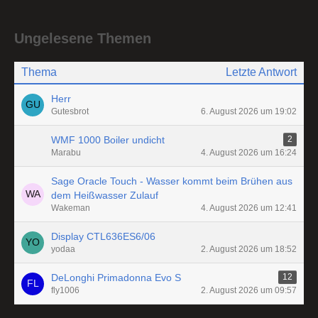
Ungelesene Themen
Thema
Letzte Antwort
Herr
Gutesbrot
6. August 2026 um 19:02
WMF 1000 Boiler undicht
2
Marabu
4. August 2026 um 16:24
Sage Oracle Touch - Wasser kommt beim Brühen aus
dem Heißwasser Zulauf
Wakeman
4. August 2026 um 12:41
Display CTL636ES6/06
yodaa
2. August 2026 um 18:52
DeLonghi Primadonna Evo S
12
fly1006
2. August 2026 um 09:57