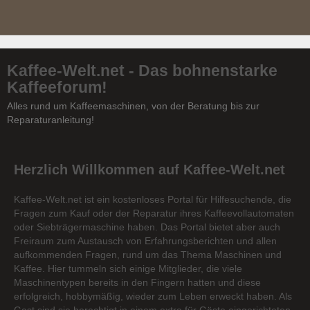
Kaffee-Welt.net - Das bohnenstarke
Kaffeeforum!
Alles rund um Kaffeemaschinen, von der Beratung bis zur
Reparaturanleitung!
Herzlich Willkommen auf Kaffee-Welt.net
Kaffee-Welt.net ist ein kostenloses Portal für Hilfesuchende, die
Fragen zum Kauf oder der Reparatur ihres Kaffeevollautomaten
oder Siebträgermaschine haben. Das Portal bietet aber auch
Freiraum zum Austausch von Erfahrungsberichten und allen
aufkommenden Fragen, rund um das Thema Maschinen und
Kaffee. Hier tummeln sich einige Mitglieder, die viele
Maschinentypen bereits in den Fingern hatten und diese
erfolgreich, hobbymäßig, wieder zum Leben erweckt haben. Als