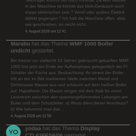
in der Maschine ist könnte das klick-Geräusch auch
etwas elektrisches sein ? Ventil oder andere Elektrik
defekt gegangen ? Ich hab die Maschine offen, aber
wie geschrieben, es riecht nicht…
4. August 2026 um 12:41
Marabu
hat das Thema
WMF 1000 Boiler
undicht
gestartet.
Bei meiner vor vielleicht 10 Jahren gebraucht gekauften WMF
1000 löst jetzt am Ende der Aufheizphase gelegentlich der FI
Schalter der Küche aus. Beobachtung: An einem der Boiler
tritt an der im Bild markierten Stelle zwischen Metall und
Dichtmasse Wasser aus und schäumt auf dem heißen Boiler
auf. Hypothese: Die Blasen sorgen mit dem Kalk für einen
Leckstrom zwischen den spannungsführenden Leitungen am
Boiler und dem Schutzleiter. a) Wozu dient dieser Anschluss?
b) Wie bekommt man das…
4. August 2026 um 11:56
yodaa
hat das Thema
Display
CTL636ES6/06
gestartet.