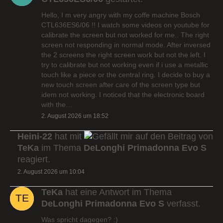
Hello, I m very angry with my coffe machine Bosch
CTL636ES6/06 !! I watch some videos on youtube for
calibrate the screen but not worked for me.. The right
screen not responding in normal mode. After inversed
the 2 screens the right screen work but not the left. I
try to calibrate but not working even if i use a metallic
touch like a piece or the central ring. I decide to buy a
new touch screen after care of the screen type but
idem not working. I noticed that the electronic board
with the…
2. August 2026 um 18:52
Heini-22
hat mit
auf den Beitrag von
TeKa
im Thema
DeLonghi Primadonna Evo S
reagiert.
2. August 2026 um 10:04
TeKa
hat eine Antwort im Thema
DeLonghi Primadonna Evo S
verfasst.
Was spricht dagegen? :)