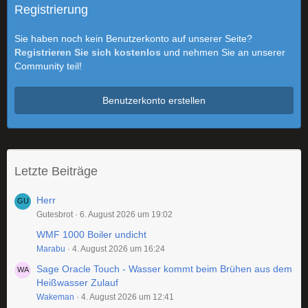
Registrierung
Sie haben noch kein Benutzerkonto auf unserer Seite?
Registrieren Sie sich kostenlos
und nehmen Sie an unserer
Community teil!
Benutzerkonto erstellen
Letzte Beiträge
Herr
Gutesbrot
6. August 2026 um 19:02
WMF 1000 Boiler undicht
Marabu
4. August 2026 um 16:24
Sage Oracle Touch - Wasser kommt beim Brühen aus dem
Heißwasser Zulauf
Wakeman
4. August 2026 um 12:41