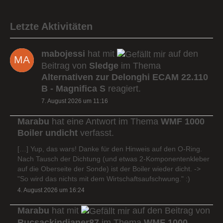
Letzte Aktivitäten
mabojessi
hat mit
auf den
Beitrag von
Sledge
im Thema
Alternativen zur Delonghi ECAM 22.110
B - Magnifica S
reagiert.
7. August 2026 um 11:16
Marabu
hat eine Antwort im Thema
WMF 1000
Boiler undicht
verfasst.
[…] Yup, das wars! Danke für den Hinweis auf den O-Ring.
Nach Tausch der Dichtung (und etwas 2-Komponentenkleber
auf die Oberseite der Sonde) ist der Boiler wieder dicht. ->
"So wird das nichts mit dem Wirtschaftsaufschwung." :)
4. August 2026 um 16:24
Marabu
hat mit
auf den Beitrag von
Rucsackindianer87
im Thema
WMF 1000