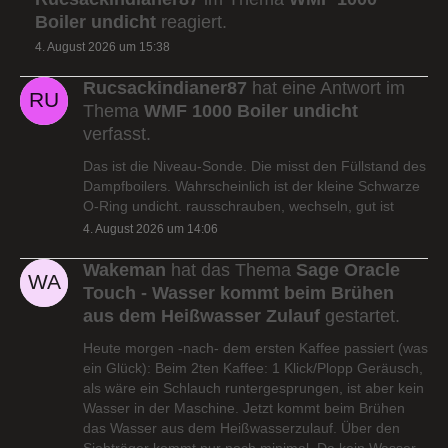
Boiler undicht
reagiert.
4. August 2026 um 15:38
Rucsackindianer87
hat eine Antwort im
Thema
WMF 1000 Boiler undicht
verfasst.
Das ist die Niveau-Sonde. Die misst den Füllstand des
Dampfboilers. Wahrscheinlich ist der kleine Schwarze
O-Ring undicht. rausschrauben, wechseln, gut ist
4. August 2026 um 14:06
Wakeman
hat das Thema
Sage Oracle
Touch - Wasser kommt beim Brühen
aus dem Heißwasser Zulauf
gestartet.
Heute morgen -nach- dem ersten Kaffee passiert (was
ein Glück): Beim 2ten Kaffee: 1 Klick/Plopp Geräusch,
als wäre ein Schlauch runtergesprungen, ist aber kein
Wasser in der Maschine. Jetzt kommt beim Brühen
das Wasser aus dem Heißwasserzulauf. Über den
Siebträger kommt nur noch minimal. Da kein Wasser