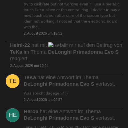
try to calibrate but not working even if i use a metallic
touch like a piece or the central ring. I decide to buy a
new touch screen after care of the screen type but
idem not working. I noticed that the electronic board
with the…
2. August 2026 um 18:52
Heini-22
hat mit
auf den Beitrag von
TeKa
im Thema
DeLonghi Primadonna Evo S
reagiert.
2. August 2026 um 10:04
TeKa
hat eine Antwort im Thema
DeLonghi Primadonna Evo S
verfasst.
Was spricht dagegen? :)
2. August 2026 um 09:57
Hero6
hat eine Antwort im Thema
DeLonghi Primadonna Evo S
verfasst.
Type: ECAM 510.55.M Nov. 2020 Ich habe dasselbe