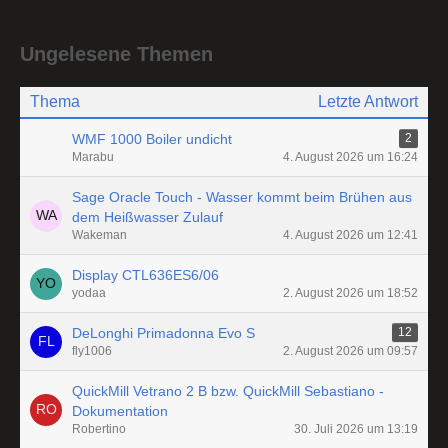
Ungelesene Themen
Thema
Letzte Antwort
WMF 1000 Boiler undicht
2
Marabu
4. August 2026 um 16:24
Sage Oracle Touch - Wasser kommt beim Brühen aus
dem Heißwasser Zulauf
Wakeman
4. August 2026 um 12:41
Display CTL636ES6/06
yodaa
2. August 2026 um 18:52
DeLonghi Primadonna Evo S
12
fly1006
2. August 2026 um 09:57
QuickMill Vetrano 2 B bzw. QuickMill Sebastiano -
Dokumentation
Robertino
30. Juli 2026 um 13:19