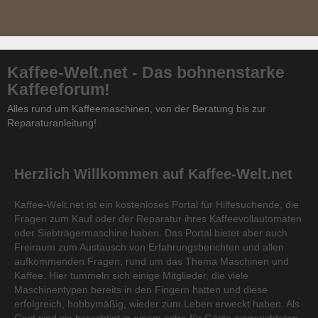
Kaffee-Welt.net - Das bohnenstarke
Kaffeeforum!
Alles rund um Kaffeemaschinen, von der Beratung bis zur
Reparaturanleitung!
Herzlich Willkommen auf Kaffee-Welt.net
Kaffee-Welt.net ist ein kostenloses Portal für Hilfesuchende, die
Fragen zum Kauf oder der Reparatur ihres Kaffeevollautomaten
oder Siebträgermaschine haben. Das Portal bietet aber auch
Freiraum zum Austausch von Erfahrungsberichten und allen
aufkommenden Fragen, rund um das Thema Maschinen und
Kaffee. Hier tummeln sich einige Mitglieder, die viele
Maschinentypen bereits in den Fingern hatten und diese
erfolgreich, hobbymäßig, wieder zum Leben erweckt haben. Als