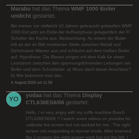
Marabu
hat das Thema
WMF 1000 Boiler
undicht
gestartet.
Bei meiner vor vielleicht 10 Jahren gebraucht gekauften WMF
1000 löst jetzt am Ende der Aufheizphase gelegentlich der FI
Schalter der Küche aus. Beobachtung: An einem der Boiler
tritt an der im Bild markierten Stelle zwischen Metall und
Dichtmasse Wasser aus und schäumt auf dem heißen Boiler
auf. Hypothese: Die Blasen sorgen mit dem Kalk für einen
Leckstrom zwischen den spannungsführenden Leitungen am
Boiler und dem Schutzleiter. a) Wozu dient dieser Anschluss?
b) Wie bekommt man das…
4. August 2026 um 11:56
yodaa
hat das Thema
Display
CTL636ES6/06
gestartet.
Hello, I m very angry with my coffe machine Bosch
CTL636ES6/06 !! I watch some videos on youtube for
calibrate the screen but not worked for me.. The right
screen not responding in normal mode. After inversed
the 2 screens the right screen work but not the left. I