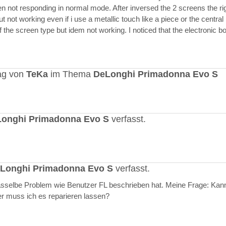
en not responding in normal mode. After inversed the 2 screens the ri
but not working even if i use a metallic touch like a piece or the central r
 the screen type but idem not working. I noticed that the electronic b
ag von
TeKa
im Thema
DeLonghi Primadonna Evo S
onghi Primadonna Evo S
verfasst.
Longhi Primadonna Evo S
verfasst.
selbe Problem wie Benutzer FL beschrieben hat. Meine Frage: Kann
er muss ich es reparieren lassen?