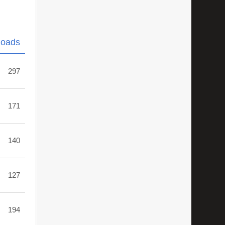
loads
297
171
140
127
194