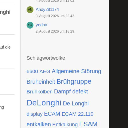
4. August 2026 um 12:02
Andy281174
onghi
3. August 2026 um 22:43
yodaa
2. August 2026 um 18:29
uf die
Schlagwortwolke
Allgemeine Störung
6600
AEG
Brühgruppe
Brüheinheit
Dampf
defekt
Brühkolben
DeLonghi
De Longhi
ing
ECAM
display
ECAM 22.110
ESAM
entkalken
Entkalkung