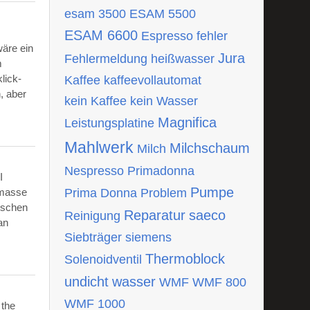
esam 3500
ESAM 5500
ESAM 6600
Espresso
fehler
wäre ein
Jura
Fehlermeldung
heißwasser
m
lick-
Kaffee
kaffeevollautomat
, aber
kein Kaffee
kein Wasser
Magnifica
Leistungsplatine
Mahlwerk
Milchschaum
Milch
Nespresso
Primadonna
I
Pumpe
tmasse
Prima Donna
Problem
ischen
Reparatur
saeco
Reinigung
an
Siebträger
siemens
Thermoblock
Solenoidventil
undicht
wasser
WMF
WMF 800
WMF 1000
 the