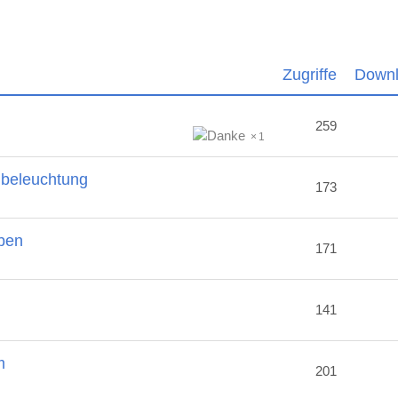
Zugriffe
Down
259
1
nbeleuchtung
173
ben
171
2
141
m
201