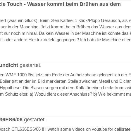
cle Touch - Wasser kommt beim Brühen aus dem
rt (was ein Glück): Beim 2ten Kaffee: 1 Klick/Plopp Geräusch, als 
asser in der Maschine. Jetzt kommt beim Brühen das Wasser aus de
 nur noch minimal. Da kein Wasser in der Maschine ist könnte das k
il oder andere Elektrik defekt gegangen ? Ich hab die Maschine offen
undicht
gestartet.
ften WMF 1000 löst jetzt am Ende der Aufheizphase gelegentlich der F
iler tritt an der im Bild markierten Stelle zwischen Metall und Dich
 Hypothese: Die Blasen sorgen mit dem Kalk für einen Leckstrom zw
m Schutzleiter. a) Wozu dient dieser Anschluss? b) Wie bekommt m
636ES6/06
gestartet.
Bosch CTL636ES6/06 !! I watch some videos on youtube for calibrate