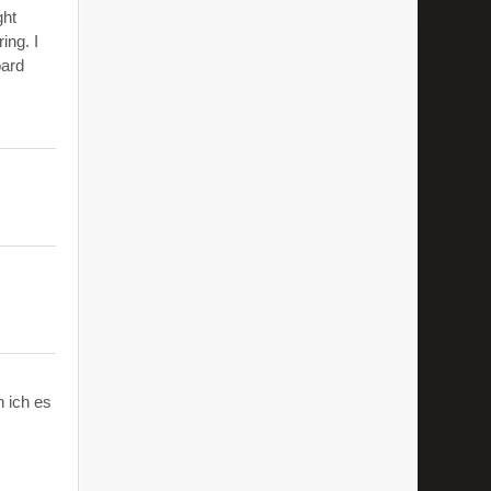
ght
ing. I
oard
 ich es