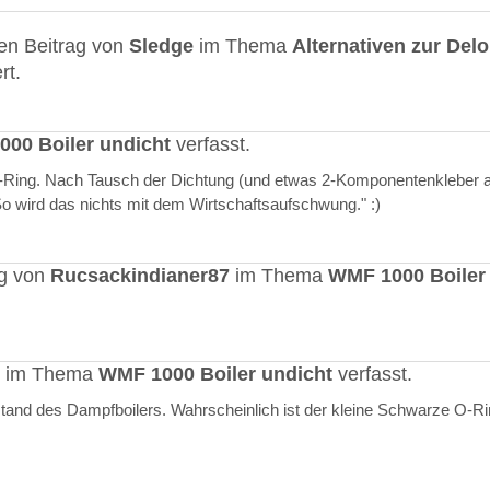
en Beitrag von
Sledge
im Thema
Alternativen zur Del
rt.
00 Boiler undicht
verfasst.
O-Ring. Nach Tausch der Dichtung (und etwas 2-Komponentenkleber a
"So wird das nichts mit dem Wirtschaftsaufschwung." :)
ag von
Rucsackindianer87
im Thema
WMF 1000 Boiler
rt im Thema
WMF 1000 Boiler undicht
verfasst.
stand des Dampfboilers. Wahrscheinlich ist der kleine Schwarze O-R