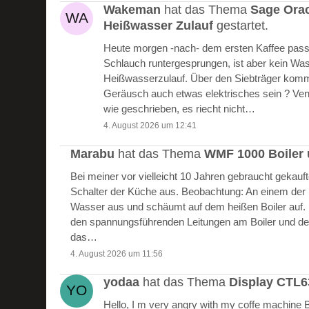
Wakeman
hat das Thema
Sage Ora
Heißwasser Zulauf
gestartet.
Heute morgen -nach- dem ersten Kaffee passie
Schlauch runtergesprungen, ist aber kein W
Heißwasserzulauf. Über den Siebträger kommt
Geräusch auch etwas elektrisches sein ? Vent
wie geschrieben, es riecht nicht…
4. August 2026 um 12:41
Marabu
hat das Thema
WMF 1000 Boiler 
Bei meiner vor vielleicht 10 Jahren gebraucht gekau
Schalter der Küche aus. Beobachtung: An einem der Bo
Wasser aus und schäumt auf dem heißen Boiler auf.
den spannungsführenden Leitungen am Boiler und de
das…
4. August 2026 um 11:56
yodaa
hat das Thema
Display CTL
Hello, I m very angry with my coffe machine 