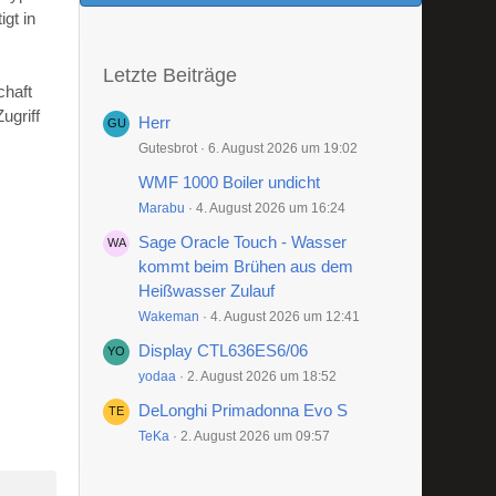
gt in
Letzte Beiträge
chaft
ugriff
Herr
Gutesbrot
6. August 2026 um 19:02
WMF 1000 Boiler undicht
Marabu
4. August 2026 um 16:24
Sage Oracle Touch - Wasser
kommt beim Brühen aus dem
Heißwasser Zulauf
Wakeman
4. August 2026 um 12:41
Display CTL636ES6/06
yodaa
2. August 2026 um 18:52
DeLonghi Primadonna Evo S
TeKa
2. August 2026 um 09:57