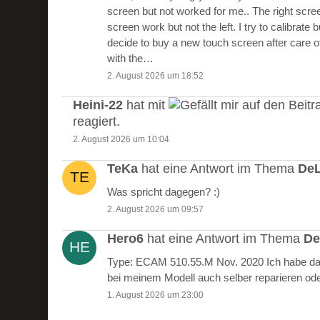
screen but not worked for me.. The right scre
screen work but not the left. I try to calibrate 
decide to buy a new touch screen after care of
with the…
2. August 2026 um 18:52
Heini-22
hat mit
auf den Beitr
reagiert.
2. August 2026 um 10:04
TeKa
hat eine Antwort im Thema
DeL
Was spricht dagegen? :)
2. August 2026 um 09:57
Hero6
hat eine Antwort im Thema
De
Type: ECAM 510.55.M Nov. 2020 Ich habe das
bei meinem Modell auch selber reparieren od
1. August 2026 um 23:00