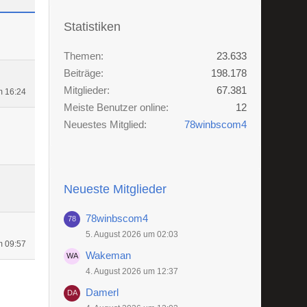
Statistiken
Themen
23.633
Beiträge
198.178
Mitglieder
67.381
m 16:24
Meiste Benutzer online
12
Neuestes Mitglied
78winbscom4
Neueste Mitglieder
78winbscom4
5. August 2026 um 02:03
m 09:57
Wakeman
4. August 2026 um 12:37
Damerl