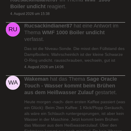
Boiler undicht
reagiert.
4. August 2026 um 15:38
Rucsackindianer87
hat eine Antwort im
Thema
WMF 1000 Boiler undicht
verfasst.
Das ist die Niveau-Sonde. Die misst den Füllstand des
Dampfboilers. Wahrscheinlich ist der kleine Schwarze
O-Ring undicht. rausschrauben, wechseln, gut ist
4. August 2026 um 14:06
Wakeman
hat das Thema
Sage Oracle
Touch - Wasser kommt beim Brühen
aus dem Heißwasser Zulauf
gestartet.
Heute morgen -nach- dem ersten Kaffee passiert (was
ein Glück): Beim 2ten Kaffee: 1 Klick/Plopp Geräusch,
als wäre ein Schlauch runtergesprungen, ist aber kein
Wasser in der Maschine. Jetzt kommt beim Brühen
das Wasser aus dem Heißwasserzulauf. Über den
Siebträger kommt nur noch minimal. Da kein Wasser