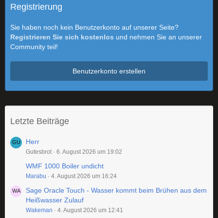
Registrierung
Sie haben noch kein Benutzerkonto auf unserer Seite?
Registrieren Sie sich kostenlos
und nehmen Sie an unserer
Community teil!
Benutzerkonto erstellen
Letzte Beiträge
Herr
Gutesbrot
6. August 2026 um 19:02
WMF 1000 Boiler undicht
Marabu
4. August 2026 um 16:24
Sage Oracle Touch - Wasser kommt beim Brühen aus dem
Heißwasser Zulauf
Wakeman
4. August 2026 um 12:41