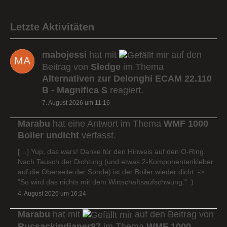
Letzte Aktivitäten
mabojessi
hat mit
auf den
Beitrag von
Sledge
im Thema
Alternativen zur Delonghi ECAM 22.110
B - Magnifica S
reagiert.
7. August 2026 um 11:16
Marabu
hat eine Antwort im Thema
WMF 1000
Boiler undicht
verfasst.
[…] Yup, das wars! Danke für den Hinweis auf den O-Ring.
Nach Tausch der Dichtung (und etwas 2-Komponentenkleber
auf die Oberseite der Sonde) ist der Boiler wieder dicht. ->
"So wird das nichts mit dem Wirtschaftsaufschwung." :)
4. August 2026 um 16:24
Marabu
hat mit
auf den Beitrag von
Rucsackindianer87
im Thema
WMF 1000