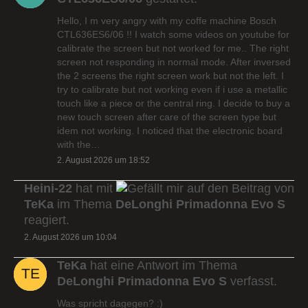
Hello, I m very angry with my coffe machine Bosch
CTL636ES6/06 !! I watch some videos on youtube for
calibrate the screen but not worked for me.. The right
screen not responding in normal mode. After inversed
the 2 screens the right screen work but not the left. I
try to calibrate but not working even if i use a metallic
touch like a piece or the central ring. I decide to buy a
new touch screen after care of the screen type but
idem not working. I noticed that the electronic board
with the…
2. August 2026 um 18:52
Heini-22
hat mit
auf den Beitrag von
TeKa
im Thema
DeLonghi Primadonna Evo S
reagiert.
2. August 2026 um 10:04
TeKa
hat eine Antwort im Thema
DeLonghi Primadonna Evo S
verfasst.
Was spricht dagegen? :)