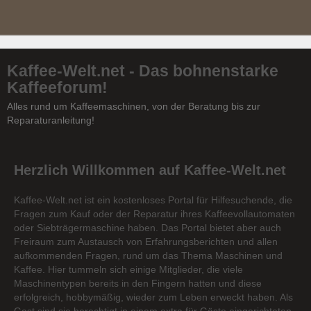
Kaffee-Welt.net - Das bohnenstarke
Kaffeeforum!
Alles rund um Kaffeemaschinen, von der Beratung bis zur
Reparaturanleitung!
Herzlich Willkommen auf Kaffee-Welt.net
Kaffee-Welt.net ist ein kostenloses Portal für Hilfesuchende, die
Fragen zum Kauf oder der Reparatur ihres Kaffeevollautomaten
oder Siebträgermaschine haben. Das Portal bietet aber auch
Freiraum zum Austausch von Erfahrungsberichten und allen
aufkommenden Fragen, rund um das Thema Maschinen und
Kaffee. Hier tummeln sich einige Mitglieder, die viele
Maschinentypen bereits in den Fingern hatten und diese
erfolgreich, hobbymäßig, wieder zum Leben erweckt haben. Als