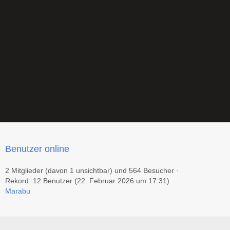
Benutzer online
2 Mitglieder (davon 1 unsichtbar) und 564 Besucher
Rekord: 12 Benutzer (
22. Februar 2026 um 17:31
)
Marabu