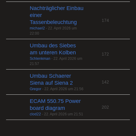
Nachträglicher Einbau
einer
174
Tassenbeleuchtung
michael2
-
22. April 2026 um
22:00
Umbau des Siebes
am unteren Kolben
172
Schlenkman
-
22. April 2026 um
21:57
Umbau Schaerer
142
Siena auf Siena 2
Gregor
-
22. April 2026 um 21:56
ECAM 550.75 Power
202
board diagram
clod22
-
22. April 2026 um 21:51