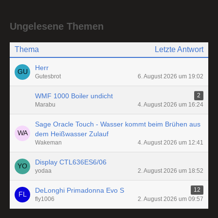
Ungelesene Themen
Thema
Letzte Antwort
Herr
Gutesbrot
6. August 2026 um 19:02
WMF 1000 Boiler undicht
2
Marabu
4. August 2026 um 16:24
Sage Oracle Touch - Wasser kommt beim Brühen aus
dem Heißwasser Zulauf
Wakeman
4. August 2026 um 12:41
Display CTL636ES6/06
yodaa
2. August 2026 um 18:52
DeLonghi Primadonna Evo S
12
fly1006
2. August 2026 um 09:57