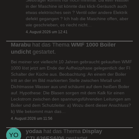
in der Maschine ist könnte das klick-Geräusch auch
etwas elektrisches sein ? Ventil oder andere Elektrik
defekt gegangen ? Ich hab die Maschine offen, aber
wie geschrieben, es riecht nicht…
4. August 2026 um 12:41
Marabu
hat das Thema
WMF 1000 Boiler
undicht
gestartet.
Bei meiner vor vielleicht 10 Jahren gebraucht gekauften WMF
1000 löst jetzt am Ende der Aufheizphase gelegentlich der FI
Schalter der Küche aus. Beobachtung: An einem der Boiler
tritt an der im Bild markierten Stelle zwischen Metall und
Dichtmasse Wasser aus und schäumt auf dem heißen Boiler
auf. Hypothese: Die Blasen sorgen mit dem Kalk für einen
Leckstrom zwischen den spannungsführenden Leitungen am
Boiler und dem Schutzleiter. a) Wozu dient dieser Anschluss?
b) Wie bekommt man das…
4. August 2026 um 11:56
yodaa
hat das Thema
Display
CTL636ES6/06
gestartet.