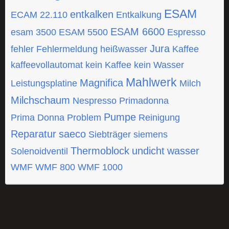
ESAM
entkalken
ECAM 22.110
Entkalkung
ESAM 6600
esam 3500
ESAM 5500
Espresso
Jura
fehler
Fehlermeldung
heißwasser
Kaffee
kaffeevollautomat
kein Kaffee
kein Wasser
Mahlwerk
Magnifica
Leistungsplatine
Milch
Milchschaum
Nespresso
Primadonna
Pumpe
Prima Donna
Problem
Reinigung
Reparatur
saeco
Siebträger
siemens
Thermoblock
undicht
wasser
Solenoidventil
WMF
WMF 800
WMF 1000