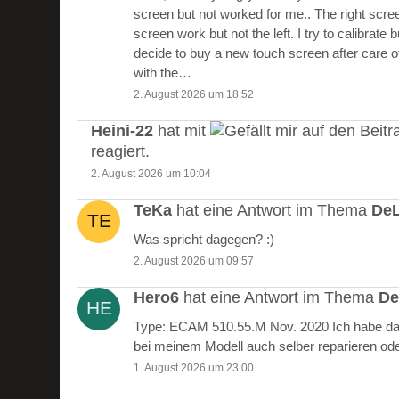
screen but not worked for me.. The right scre
screen work but not the left. I try to calibrate 
decide to buy a new touch screen after care of
with the…
2. August 2026 um 18:52
Heini-22
hat mit
auf den Beitr
reagiert.
2. August 2026 um 10:04
TeKa
hat eine Antwort im Thema
DeL
Was spricht dagegen? :)
2. August 2026 um 09:57
Hero6
hat eine Antwort im Thema
De
Type: ECAM 510.55.M Nov. 2020 Ich habe das
bei meinem Modell auch selber reparieren od
1. August 2026 um 23:00