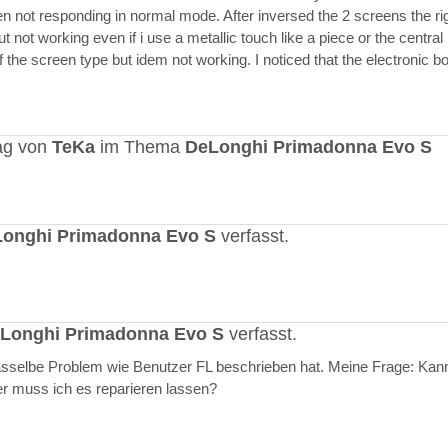
en not responding in normal mode. After inversed the 2 screens the ri
but not working even if i use a metallic touch like a piece or the central r
 the screen type but idem not working. I noticed that the electronic b
ag von
TeKa
im Thema
DeLonghi Primadonna Evo S
onghi Primadonna Evo S
verfasst.
Longhi Primadonna Evo S
verfasst.
selbe Problem wie Benutzer FL beschrieben hat. Meine Frage: Kann
er muss ich es reparieren lassen?