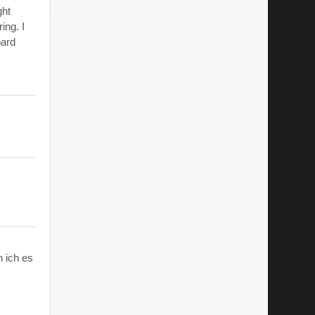
ght
ing. I
oard
 ich es