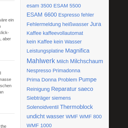
esam 3500
ESAM 5500
ESAM 6600
Espresso
fehler
wäre ein
Jura
Fehlermeldung
heißwasser
m
lick-
Kaffee
kaffeevollautomat
, aber
kein Kaffee
kein Wasser
Magnifica
Leistungsplatine
Mahlwerk
Milchschaum
Milch
Nespresso
Primadonna
I
Pumpe
tmasse
Prima Donna
Problem
ischen
Reparatur
saeco
Reinigung
an
Siebträger
siemens
Thermoblock
Solenoidventil
undicht
wasser
WMF
WMF 800
WMF 1000
 the