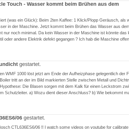
cle Touch - Wasser kommt beim Brühen aus dem
rt (was ein Glück): Beim 2ten Kaffee: 1 Klick/Plopp Geräusch, als 
asser in der Maschine. Jetzt kommt beim Brühen das Wasser aus de
 nur noch minimal. Da kein Wasser in der Maschine ist könnte das k
il oder andere Elektrik defekt gegangen ? Ich hab die Maschine offen
undicht
gestartet.
ften WMF 1000 löst jetzt am Ende der Aufheizphase gelegentlich der F
iler tritt an der im Bild markierten Stelle zwischen Metall und Dich
 Hypothese: Die Blasen sorgen mit dem Kalk für einen Leckstrom zw
m Schutzleiter. a) Wozu dient dieser Anschluss? b) Wie bekommt m
636ES6/06
gestartet.
Bosch CTL636ES6/06 !! I watch some videos on youtube for calibrate