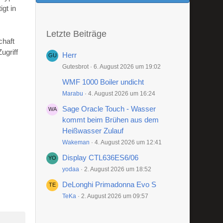
gt in
Letzte Beiträge
chaft
ugriff
Herr
Gutesbrot
6. August 2026 um 19:02
WMF 1000 Boiler undicht
Marabu
4. August 2026 um 16:24
Sage Oracle Touch - Wasser
kommt beim Brühen aus dem
Heißwasser Zulauf
Wakeman
4. August 2026 um 12:41
Display CTL636ES6/06
yodaa
2. August 2026 um 18:52
DeLonghi Primadonna Evo S
TeKa
2. August 2026 um 09:57