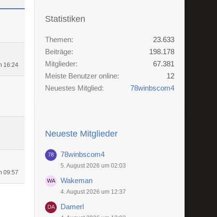
Statistiken
Themen
23.633
Beiträge
198.178
Mitglieder
67.381
m 16:24
Meiste Benutzer online
12
Neuestes Mitglied
78winbscom4
Neueste Mitglieder
78winbscom4
5. August 2026 um 02:03
m 09:57
Wakeman
4. August 2026 um 12:37
Damerl