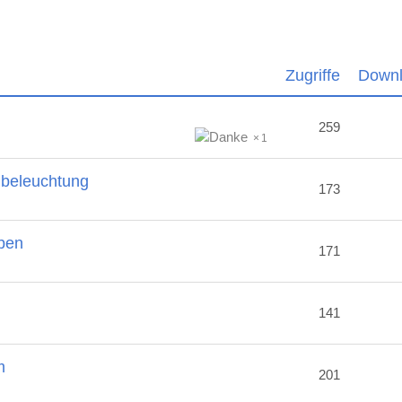
Zugriffe
Down
259
1
nbeleuchtung
173
ben
171
2
141
m
201