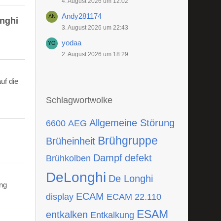
4. August 2026 um 12:02
Andy281174
onghi
3. August 2026 um 22:43
yodaa
2. August 2026 um 18:29
uf die
Schlagwortwolke
Allgemeine Störung
6600
AEG
Brühgruppe
Brüheinheit
Dampf
defekt
Brühkolben
DeLonghi
De Longhi
ing
ECAM
display
ECAM 22.110
ESAM
entkalken
Entkalkung