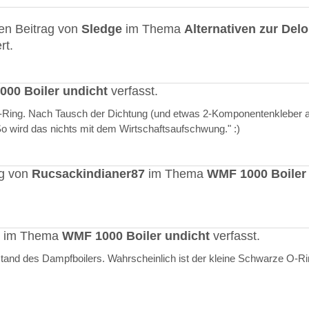
en Beitrag von
Sledge
im Thema
Alternativen zur Del
rt.
00 Boiler undicht
verfasst.
O-Ring. Nach Tausch der Dichtung (und etwas 2-Komponentenkleber a
"So wird das nichts mit dem Wirtschaftsaufschwung." :)
ag von
Rucsackindianer87
im Thema
WMF 1000 Boiler
rt im Thema
WMF 1000 Boiler undicht
verfasst.
stand des Dampfboilers. Wahrscheinlich ist der kleine Schwarze O-R