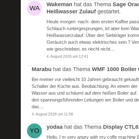
Wakeman
hat das Thema
Sage Ora
Heißwasser Zulauf
gestartet.
Heute morgen -nach- dem ersten Kaffee passie
Schlauch runtergesprungen, ist aber kein W
Heißwasserzulauf. Über den Siebträger kommt
Geräusch auch etwas elektrisches sein ? Vent
wie geschrieben, es riecht nicht…
4. August 2026 um 12:41
Marabu
hat das Thema
WMF 1000 Boiler 
Bei meiner vor vielleicht 10 Jahren gebraucht gekau
Schalter der Küche aus. Beobachtung: An einem der Bo
Wasser aus und schäumt auf dem heißen Boiler auf.
den spannungsführenden Leitungen am Boiler und de
das…
4. August 2026 um 11:56
yodaa
hat das Thema
Display CTL
Hello, I m very angry with my coffe machine 