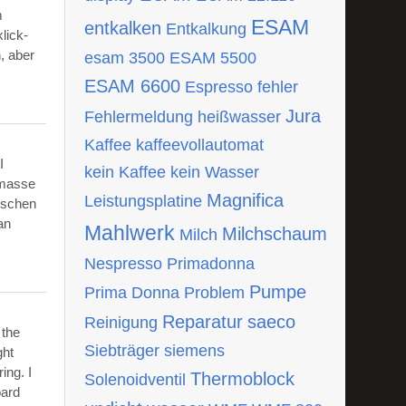
m
ESAM
entkalken
Entkalkung
lick-
, aber
esam 3500
ESAM 5500
ESAM 6600
Espresso
fehler
Jura
Fehlermeldung
heißwasser
Kaffee
kaffeevollautomat
I
kein Kaffee
kein Wasser
tmasse
Magnifica
Leistungsplatine
ischen
an
Mahlwerk
Milchschaum
Milch
Nespresso
Primadonna
Pumpe
Prima Donna
Problem
Reparatur
saeco
Reinigung
 the
Siebträger
siemens
ght
ing. I
Thermoblock
Solenoidventil
oard