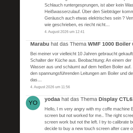
Schlauch runtergesprungen, ist aber kein W
Heißwasserzulauf. Über den Siebträger kommt
Geräusch auch etwas elektrisches sein ? Vent
wie geschrieben, es riecht nicht…
4. August 2026 um 12:41
Marabu
hat das Thema
WMF 1000 Boiler 
Bei meiner vor vielleicht 10 Jahren gebraucht gekau
Schalter der Küche aus. Beobachtung: An einem der Bo
Wasser aus und schäumt auf dem heißen Boiler auf.
den spannungsführenden Leitungen am Boiler und de
das…
4. August 2026 um 11:56
yodaa
hat das Thema
Display CTL
Hello, I m very angry with my coffe machine 
screen but not worked for me.. The right scre
screen work but not the left. I try to calibrate 
decide to buy a new touch screen after care of