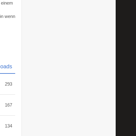
d einem
hön wenn
loads
293
167
134