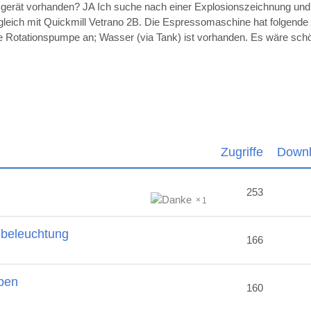
sgerät vorhanden? JA Ich suche nach einer Explosionszeichnung un
ugleich mit Quickmill Vetrano 2B. Die Espressomaschine hat folgende
die Rotationspumpe an; Wasser (via Tank) ist vorhanden. Es wäre sc
Zugriffe
Down
253
1
nbeleuchtung
166
ben
160