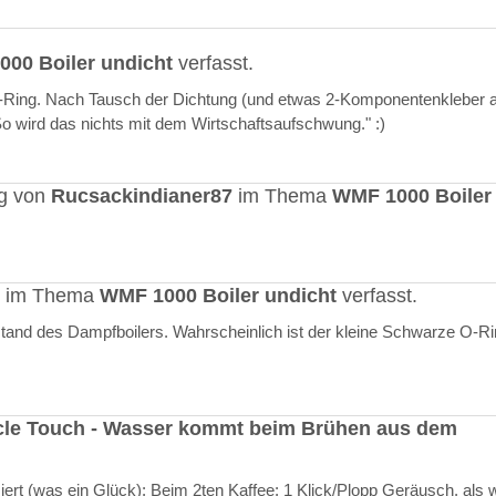
00 Boiler undicht
verfasst.
O-Ring. Nach Tausch der Dichtung (und etwas 2-Komponentenkleber a
"So wird das nichts mit dem Wirtschaftsaufschwung." :)
ag von
Rucsackindianer87
im Thema
WMF 1000 Boiler
rt im Thema
WMF 1000 Boiler undicht
verfasst.
stand des Dampfboilers. Wahrscheinlich ist der kleine Schwarze O-R
cle Touch - Wasser kommt beim Brühen aus dem
rt (was ein Glück): Beim 2ten Kaffee: 1 Klick/Plopp Geräusch, als 