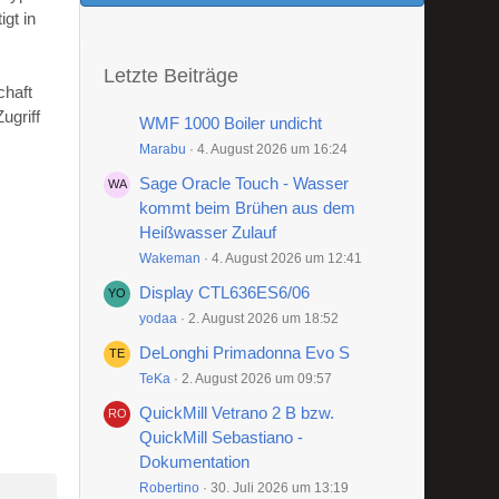
gt in
Letzte Beiträge
chaft
ugriff
WMF 1000 Boiler undicht
Marabu
4. August 2026 um 16:24
Sage Oracle Touch - Wasser
kommt beim Brühen aus dem
Heißwasser Zulauf
Wakeman
4. August 2026 um 12:41
Display CTL636ES6/06
yodaa
2. August 2026 um 18:52
DeLonghi Primadonna Evo S
TeKa
2. August 2026 um 09:57
QuickMill Vetrano 2 B bzw.
QuickMill Sebastiano -
Dokumentation
Robertino
30. Juli 2026 um 13:19