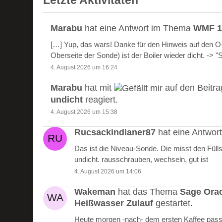
Letzte Aktivitäten
Marabu
hat eine Antwort im Thema
WMF 10
[…] Yup, das wars! Danke für den Hinweis auf den 
Oberseite der Sonde) ist der Boiler wieder dicht. -> 
4. August 2026 um 16:24
Marabu
hat mit
auf den Beitr
undicht
reagiert.
4. August 2026 um 15:38
Rucsackindianer87
hat eine Antwo
Das ist die Niveau-Sonde. Die misst den Füll
undicht. rausschrauben, wechseln, gut ist
4. August 2026 um 14:06
Wakeman
hat das Thema
Sage Ora
Heißwasser Zulauf
gestartet.
Heute morgen -nach- dem ersten Kaffee passie