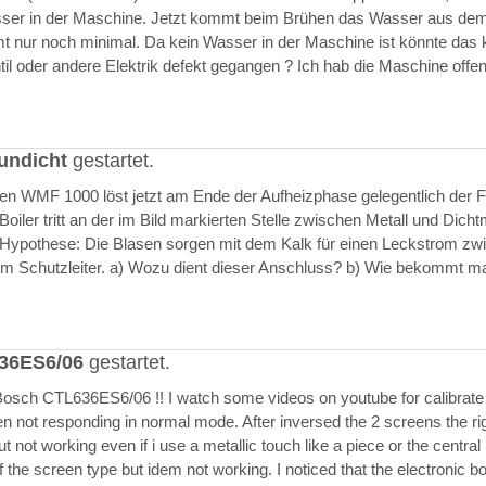
asser in der Maschine. Jetzt kommt beim Brühen das Wasser aus de
 nur noch minimal. Da kein Wasser in der Maschine ist könnte das k
il oder andere Elektrik defekt gegangen ? Ich hab die Maschine offen
undicht
gestartet.
ften WMF 1000 löst jetzt am Ende der Aufheizphase gelegentlich der F
iler tritt an der im Bild markierten Stelle zwischen Metall und Dich
 Hypothese: Die Blasen sorgen mit dem Kalk für einen Leckstrom zw
m Schutzleiter. a) Wozu dient dieser Anschluss? b) Wie bekommt m
636ES6/06
gestartet.
Bosch CTL636ES6/06 !! I watch some videos on youtube for calibrate
en not responding in normal mode. After inversed the 2 screens the ri
but not working even if i use a metallic touch like a piece or the central r
 the screen type but idem not working. I noticed that the electronic b