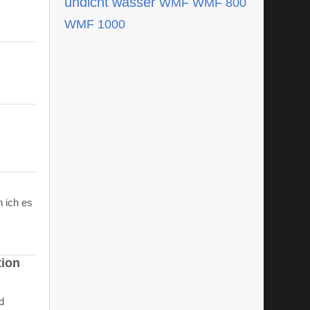
undicht
wasser
WMF
WMF 800
WMF 1000
 ich es
tion
d