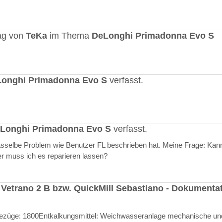
ag von
TeKa
im Thema
DeLonghi Primadonna Evo S
onghi Primadonna Evo S
verfasst.
Longhi Primadonna Evo S
verfasst.
selbe Problem wie Benutzer FL beschrieben hat. Meine Frage: Kann
er muss ich es reparieren lassen?
 Vetrano 2 B bzw. QuickMill Sebastiano - Dokumenta
l Bezüge: 1800Entkalkungsmittel: Weichwasseranlage mechanische un