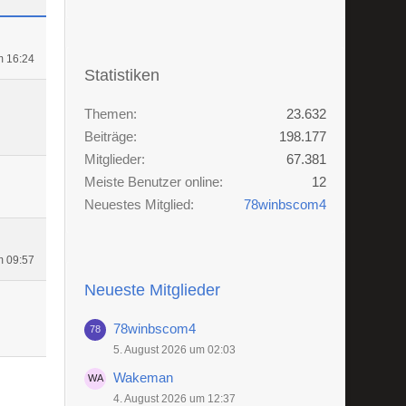
m 16:24
Statistiken
Themen
23.632
Beiträge
198.177
Mitglieder
67.381
Meiste Benutzer online
12
Neuestes Mitglied
78winbscom4
m 09:57
Neueste Mitglieder
78winbscom4
5. August 2026 um 02:03
Wakeman
4. August 2026 um 12:37