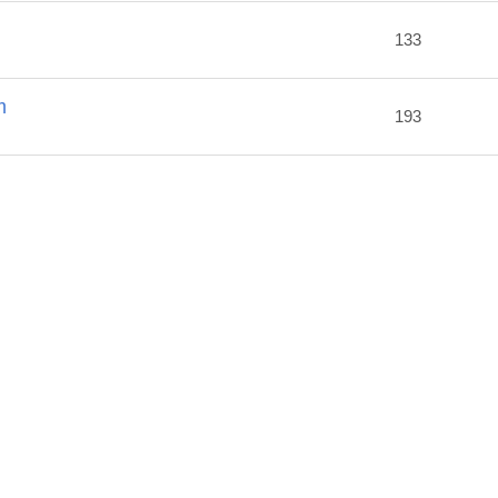
2
133
m
193