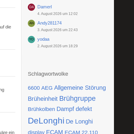
Damerl
4. August 2026 um 12:02
Andy281174
uf die
3. August 2026 um 22:43
yodaa
2. August 2026 um 18:29
Schlagwortwolke
Allgemeine Störung
6600
AEG
ing
Brühgruppe
Brüheinheit
Dampf
defekt
Brühkolben
DeLonghi
De Longhi
ECAM
display
ECAM 22.110
wäre ein