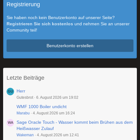
Registrierung
Sie haben noch kein Benutzerkonto auf unserer Seite?
Registrieren Sie sich kostenlos
und nehmen Sie an unserer
Community teil!
Benutzerkonto erstellen
Letzte Beiträge
Herr
Gutesbrot
6. August 2026 um 19:02
WMF 1000 Boiler undicht
Marabu
4. August 2026 um 16:24
Sage Oracle Touch - Wasser kommt beim Brühen aus dem
Heißwasser Zulauf
Wakeman
4. August 2026 um 12:41