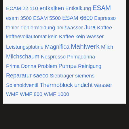
ESAM
entkalken
ECAM 22.110
Entkalkung
ESAM 6600
esam 3500
ESAM 5500
Espresso
Jura
fehler
Fehlermeldung
heißwasser
Kaffee
kaffeevollautomat
kein Kaffee
kein Wasser
Mahlwerk
Magnifica
Leistungsplatine
Milch
Milchschaum
Nespresso
Primadonna
Pumpe
Prima Donna
Problem
Reinigung
Reparatur
saeco
Siebträger
siemens
Thermoblock
undicht
wasser
Solenoidventil
WMF
WMF 800
WMF 1000