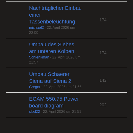
Nachträglicher Einbau
einer
174
Tassenbeleuchtung
michael2
-
22. April 2026 um
22:00
Umbau des Siebes
am unteren Kolben
174
Schlenkman
-
22. April 2026 um
21:57
Umbau Schaerer
142
Siena auf Siena 2
Gregor
-
22. April 2026 um 21:56
ECAM 550.75 Power
202
board diagram
clod22
-
22. April 2026 um 21:51