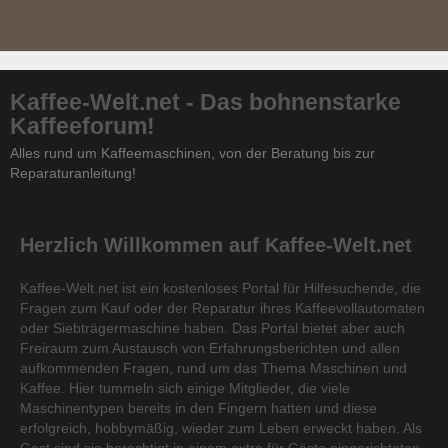
Kaffee-Welt.net - Das bohnenstarke
Kaffeeforum!
Alles rund um Kaffeemaschinen, von der Beratung bis zur
Reparaturanleitung!
Herzlich Willkommen auf Kaffee-Welt.net
Kaffee-Welt.net ist ein kostenloses Portal für Hilfesuchende, die
Fragen zum Kauf oder der Reparatur ihres Kaffeevollautomaten
oder Siebträgermaschine haben. Das Portal bietet aber auch
Freiraum zum Austausch von Erfahrungsberichten und allen
aufkommenden Fragen, rund um das Thema Maschinen und
Kaffee. Hier tummeln sich einige Mitglieder, die viele
Maschinentypen bereits in den Fingern hatten und diese
erfolgreich, hobbymäßig, wieder zum Leben erweckt haben. Als