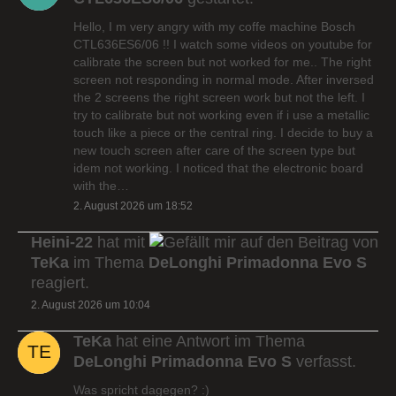
Hello, I m very angry with my coffe machine Bosch
CTL636ES6/06 !! I watch some videos on youtube for
calibrate the screen but not worked for me.. The right
screen not responding in normal mode. After inversed
the 2 screens the right screen work but not the left. I
try to calibrate but not working even if i use a metallic
touch like a piece or the central ring. I decide to buy a
new touch screen after care of the screen type but
idem not working. I noticed that the electronic board
with the…
2. August 2026 um 18:52
Heini-22
hat mit
auf den Beitrag von
TeKa
im Thema
DeLonghi Primadonna Evo S
reagiert.
2. August 2026 um 10:04
TeKa
hat eine Antwort im Thema
DeLonghi Primadonna Evo S
verfasst.
Was spricht dagegen? :)