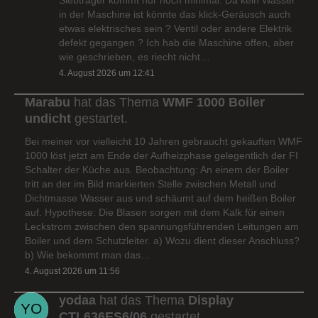
in der Maschine ist könnte das klick-Geräusch auch
etwas elektrisches sein ? Ventil oder andere Elektrik
defekt gegangen ? Ich hab die Maschine offen, aber
wie geschrieben, es riecht nicht…
4. August 2026 um 12:41
Marabu
hat das Thema
WMF 1000 Boiler
undicht
gestartet.
Bei meiner vor vielleicht 10 Jahren gebraucht gekauften WMF
1000 löst jetzt am Ende der Aufheizphase gelegentlich der FI
Schalter der Küche aus. Beobachtung: An einem der Boiler
tritt an der im Bild markierten Stelle zwischen Metall und
Dichtmasse Wasser aus und schäumt auf dem heißen Boiler
auf. Hypothese: Die Blasen sorgen mit dem Kalk für einen
Leckstrom zwischen den spannungsführenden Leitungen am
Boiler und dem Schutzleiter. a) Wozu dient dieser Anschluss?
b) Wie bekommt man das…
4. August 2026 um 11:56
yodaa
hat das Thema
Display
CTL636ES6/06
gestartet.