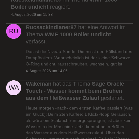
Boiler undicht
reagiert.
4. August 2026 um 15:38
Rucsackindianer87
hat eine Antwort im
Thema
WMF 1000 Boiler undicht
verfasst.
Das ist die Niveau-Sonde. Die misst den Füllstand des
Dampfboilers. Wahrscheinlich ist der kleine Schwarze
O-Ring undicht. rausschrauben, wechseln, gut ist
4. August 2026 um 14:06
Wakeman
hat das Thema
Sage Oracle
Touch - Wasser kommt beim Brühen
aus dem Heißwasser Zulauf
gestartet.
Heute morgen -nach- dem ersten Kaffee passiert (was
ein Glück): Beim 2ten Kaffee: 1 Klick/Plopp Geräusch,
als wäre ein Schlauch runtergesprungen, ist aber kein
Wasser in der Maschine. Jetzt kommt beim Brühen
das Wasser aus dem Heißwasserzulauf. Über den
Siebträger kommt nur noch minimal. Da kein Wasser