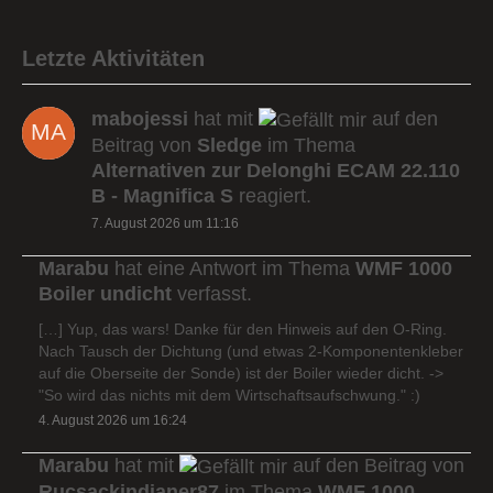
Letzte Aktivitäten
mabojessi
hat mit
auf den
Beitrag von
Sledge
im Thema
Alternativen zur Delonghi ECAM 22.110
B - Magnifica S
reagiert.
7. August 2026 um 11:16
Marabu
hat eine Antwort im Thema
WMF 1000
Boiler undicht
verfasst.
[…] Yup, das wars! Danke für den Hinweis auf den O-Ring.
Nach Tausch der Dichtung (und etwas 2-Komponentenkleber
auf die Oberseite der Sonde) ist der Boiler wieder dicht. ->
"So wird das nichts mit dem Wirtschaftsaufschwung." :)
4. August 2026 um 16:24
Marabu
hat mit
auf den Beitrag von
Rucsackindianer87
im Thema
WMF 1000