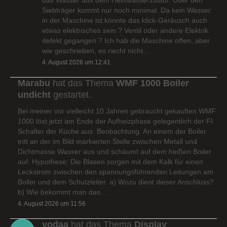
Siebträger kommt nur noch minimal. Da kein Wasser
in der Maschine ist könnte das klick-Geräusch auch
etwas elektrisches sein ? Ventil oder andere Elektrik
defekt gegangen ? Ich hab die Maschine offen, aber
wie geschrieben, es riecht nicht…
4. August 2026 um 12:41
Marabu
hat das Thema
WMF 1000 Boiler
undicht
gestartet.
Bei meiner vor vielleicht 10 Jahren gebraucht gekauften WMF
1000 löst jetzt am Ende der Aufheizphase gelegentlich der FI
Schalter der Küche aus. Beobachtung: An einem der Boiler
tritt an der im Bild markierten Stelle zwischen Metall und
Dichtmasse Wasser aus und schäumt auf dem heißen Boiler
auf. Hypothese: Die Blasen sorgen mit dem Kalk für einen
Leckstrom zwischen den spannungsführenden Leitungen am
Boiler und dem Schutzleiter. a) Wozu dient dieser Anschluss?
b) Wie bekommt man das…
4. August 2026 um 11:56
yodaa
hat das Thema
Display