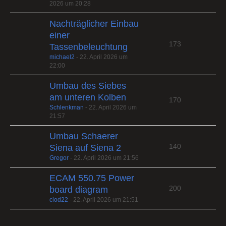
2026 um 20:28
Nachträglicher Einbau
einer
173
Tassenbeleuchtung
michael2
-
22. April 2026 um
22:00
Umbau des Siebes
am unteren Kolben
170
Schlenkman
-
22. April 2026 um
21:57
Umbau Schaerer
140
Siena auf Siena 2
Gregor
-
22. April 2026 um 21:56
ECAM 550.75 Power
200
board diagram
clod22
-
22. April 2026 um 21:51