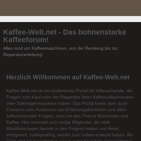
Kaffee-Welt.net - Das bohnenstarke
Kaffeeforum!
Alles rund um Kaffeemaschinen, von der Beratung bis zur
Reparaturanleitung!
Herzlich Willkommen auf Kaffee-Welt.net
Kaffee-Welt.net ist ein kostenloses Portal für Hilfesuchende, die
Fragen zum Kauf oder der Reparatur ihres Kaffeevollautomaten
oder Siebträgermaschine haben. Das Portal bietet aber auch
Freiraum zum Austausch von Erfahrungsberichten und allen
aufkommenden Fragen, rund um das Thema Maschinen und
Kaffee. Hier tummeln sich einige Mitglieder, die viele
Maschinentypen bereits in den Fingern hatten und diese
erfolgreich, hobbymäßig, wieder zum Leben erweckt haben. Als