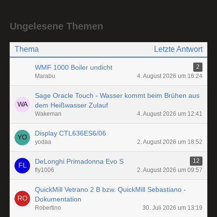
Ungelesene Themen
Thema
Letzte Antwort
WMF 1000 Boiler undicht
2
Marabu
4. August 2026 um 16:24
Sage Oracle Touch - Wasser kommt beim Brühen aus
dem Heißwasser Zulauf
Wakeman
4. August 2026 um 12:41
Display CTL636ES6/06
yodaa
2. August 2026 um 18:52
DeLonghi Primadonna Evo S
12
fly1006
2. August 2026 um 09:57
QuickMill Vetrano 2 B bzw. QuickMill Sebastiano -
Dokumentation
Robertino
30. Juli 2026 um 13:19