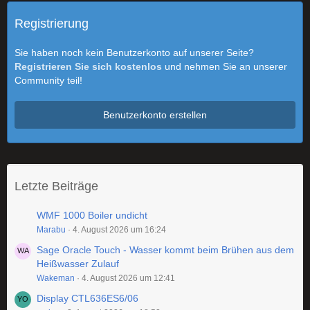
Registrierung
Sie haben noch kein Benutzerkonto auf unserer Seite?
Registrieren Sie sich kostenlos
und nehmen Sie an unserer
Community teil!
Benutzerkonto erstellen
Letzte Beiträge
WMF 1000 Boiler undicht
Marabu
4. August 2026 um 16:24
Sage Oracle Touch - Wasser kommt beim Brühen aus dem
Heißwasser Zulauf
Wakeman
4. August 2026 um 12:41
Display CTL636ES6/06