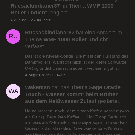
Rucsackindianer87
im Thema
WMF 1000
Boiler undicht
reagiert.
4. August 2026 um 15:38
Rucsackindianer87
hat eine Antwort im
Thema
WMF 1000 Boiler undicht
verfasst.
Das ist die Niveau-Sonde. Die misst den Füllstand des
Dampfboilers. Wahrscheinlich ist der kleine Schwarze
O-Ring undicht. rausschrauben, wechseln, gut ist
4. August 2026 um 14:06
Wakeman
hat das Thema
Sage Oracle
Touch - Wasser kommt beim Brühen
aus dem Heißwasser Zulauf
gestartet.
Heute morgen -nach- dem ersten Kaffee passiert (was
ein Glück): Beim 2ten Kaffee: 1 Klick/Plopp Geräusch,
als wäre ein Schlauch runtergesprungen, ist aber kein
Wasser in der Maschine. Jetzt kommt beim Brühen
das Wasser aus dem Heißwasserzulauf. Über den