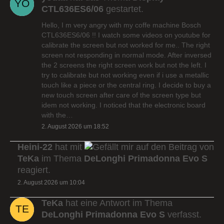
CTL636ES6/06
gestartet.
Hello, I m very angry with my coffe machine Bosch
CTL636ES6/06 !! I watch some videos on youtube for
calibrate the screen but not worked for me.. The right
screen not responding in normal mode. After inversed
the 2 screens the right screen work but not the left. I
try to calibrate but not working even if i use a metallic
touch like a piece or the central ring. I decide to buy a
new touch screen after care of the screen type but
idem not working. I noticed that the electronic board
with the…
2. August 2026 um 18:52
Heini-22
hat mit
auf den Beitrag von
TeKa
im Thema
DeLonghi Primadonna Evo S
reagiert.
2. August 2026 um 10:04
TeKa
hat eine Antwort im Thema
DeLonghi Primadonna Evo S
verfasst.