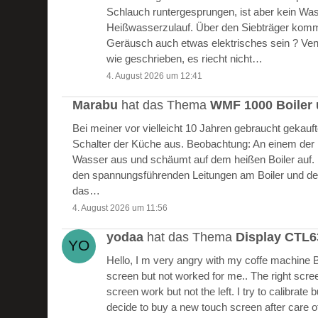
Schlauch runtergesprungen, ist aber kein W
Heißwasserzulauf. Über den Siebträger kommt
Geräusch auch etwas elektrisches sein ? Vent
wie geschrieben, es riecht nicht…
4. August 2026 um 12:41
Marabu
hat das Thema
WMF 1000 Boiler 
Bei meiner vor vielleicht 10 Jahren gebraucht gekau
Schalter der Küche aus. Beobachtung: An einem der Bo
Wasser aus und schäumt auf dem heißen Boiler auf.
den spannungsführenden Leitungen am Boiler und de
das…
4. August 2026 um 11:56
yodaa
hat das Thema
Display CTL
Hello, I m very angry with my coffe machine 
screen but not worked for me.. The right scre
screen work but not the left. I try to calibrate 
decide to buy a new touch screen after care of