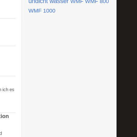
undicht
wasser
WMF
WMF 800
WMF 1000
 ich es
tion
d