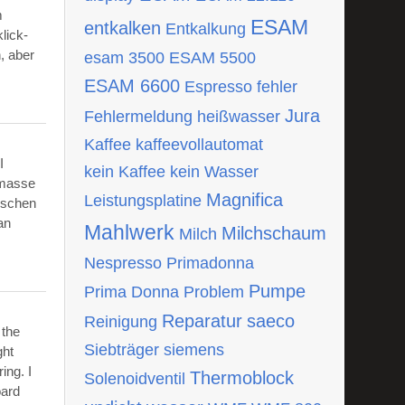
m
ESAM
entkalken
Entkalkung
lick-
, aber
esam 3500
ESAM 5500
ESAM 6600
Espresso
fehler
Jura
Fehlermeldung
heißwasser
Kaffee
kaffeevollautomat
I
kein Kaffee
kein Wasser
tmasse
Magnifica
Leistungsplatine
ischen
an
Mahlwerk
Milchschaum
Milch
Nespresso
Primadonna
Pumpe
Prima Donna
Problem
Reparatur
saeco
Reinigung
 the
Siebträger
siemens
ght
ing. I
Thermoblock
Solenoidventil
oard