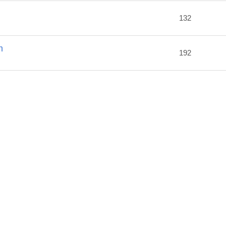
2
132
m
192