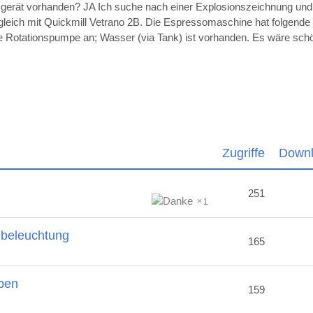
sgerät vorhanden? JA Ich suche nach einer Explosionszeichnung un
ugleich mit Quickmill Vetrano 2B. Die Espressomaschine hat folgende
die Rotationspumpe an; Wasser (via Tank) ist vorhanden. Es wäre sc
Zugriffe
Down
251
1
nbeleuchtung
165
ben
159