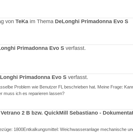
ag von
TeKa
im Thema
DeLonghi Primadonna Evo S
onghi Primadonna Evo S
verfasst.
Longhi Primadonna Evo S
verfasst.
selbe Problem wie Benutzer FL beschrieben hat. Meine Frage: Kann
er muss ich es reparieren lassen?
 Vetrano 2 B bzw. QuickMill Sebastiano - Dokumenta
l Bezüge: 1800Entkalkungsmittel: Weichwasseranlage mechanische un