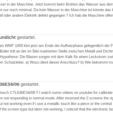
asser in der Maschine. Jetzt kommt beim Brühen das Wasser aus de
 nur noch minimal. Da kein Wasser in der Maschine ist könnte das k
il oder andere Elektrik defekt gegangen ? Ich hab die Maschine offen
undicht
gestartet.
ften WMF 1000 löst jetzt am Ende der Aufheizphase gelegentlich der F
iler tritt an der im Bild markierten Stelle zwischen Metall und Dich
 Hypothese: Die Blasen sorgen mit dem Kalk für einen Leckstrom zw
m Schutzleiter. a) Wozu dient dieser Anschluss? b) Wie bekommt m
636ES6/06
gestartet.
Bosch CTL636ES6/06 !! I watch some videos on youtube for calibrate
en not responding in normal mode. After inversed the 2 screens the ri
but not working even if i use a metallic touch like a piece or the central r
 the screen type but idem not working. I noticed that the electronic b