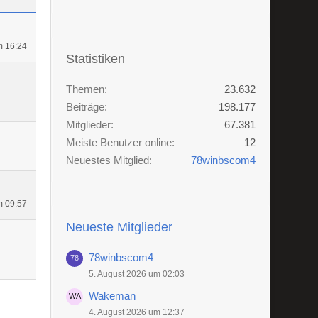
m 16:24
Statistiken
Themen
23.632
Beiträge
198.177
Mitglieder
67.381
Meiste Benutzer online
12
Neuestes Mitglied
78winbscom4
m 09:57
Neueste Mitglieder
78winbscom4
5. August 2026 um 02:03
Wakeman
4. August 2026 um 12:37