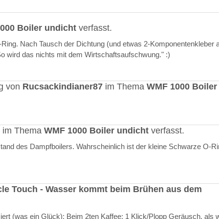
00 Boiler undicht
verfasst.
O-Ring. Nach Tausch der Dichtung (und etwas 2-Komponentenkleber a
"So wird das nichts mit dem Wirtschaftsaufschwung." :)
ag von
Rucsackindianer87
im Thema
WMF 1000 Boiler
rt im Thema
WMF 1000 Boiler undicht
verfasst.
stand des Dampfboilers. Wahrscheinlich ist der kleine Schwarze O-R
cle Touch - Wasser kommt beim Brühen aus dem
rt (was ein Glück): Beim 2ten Kaffee: 1 Klick/Plopp Geräusch, als 