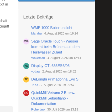
gt in
Letzte Beiträge
chaft
ugriff
WMF 1000 Boiler undicht
Marabu
4. August 2026 um 16:24
Sage Oracle Touch - Wasser
kommt beim Brühen aus dem
Heißwasser Zulauf
Wakeman
4. August 2026 um 12:41
Display CTL636ES6/06
yodaa
2. August 2026 um 18:52
DeLonghi Primadonna Evo S
TeKa
2. August 2026 um 09:57
QuickMill Vetrano 2 B bzw.
QuickMill Sebastiano -
Dokumentation
Robertino
30. Juli 2026 um 13:19