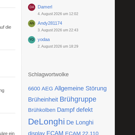
Damerl
4. August 2026 um 12:02
Andy281174
uf die
3. August 2026 um 22:43
yodaa
2. August 2026 um 18:29
Schlagwortwolke
Allgemeine Störung
6600
AEG
ing
Brühgruppe
Brüheinheit
Dampf
defekt
Brühkolben
DeLonghi
De Longhi
ECAM
display
ECAM 22.110
wäre ein