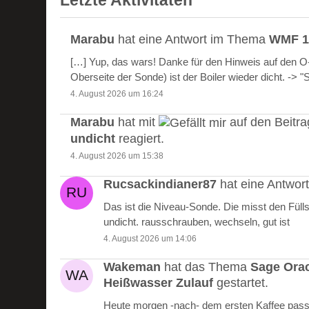
Letzte Aktivitäten
Marabu
hat eine Antwort im Thema
WMF 10
[…] Yup, das wars! Danke für den Hinweis auf den 
Oberseite der Sonde) ist der Boiler wieder dicht. -> 
4. August 2026 um 16:24
Marabu
hat mit
auf den Beitr
undicht
reagiert.
4. August 2026 um 15:38
Rucsackindianer87
hat eine Antwo
Das ist die Niveau-Sonde. Die misst den Füll
undicht. rausschrauben, wechseln, gut ist
4. August 2026 um 14:06
Wakeman
hat das Thema
Sage Ora
Heißwasser Zulauf
gestartet.
Heute morgen -nach- dem ersten Kaffee passie