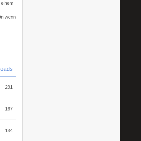
d einem
hön wenn
loads
291
167
134