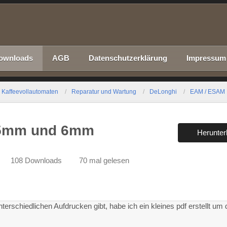
ownloads
AGB
Datenschutzerklärung
Impressum
Kaffeevollautomaten
Reparatur und Wartung
DeLonghi
EAM / ESAM
 5mm und 6mm
Herunter
108 Downloads
70 mal gelesen
schiedlichen Aufdrucken gibt, habe ich ein kleines pdf erstellt um 