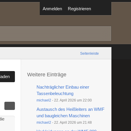
Anmelden
Registrieren
Seitenleiste
Weitere Einträge
laden
Nachträglicher Einbau einer
Tassenbeleuchtung
michael2
-
22. April 2026 um 22:00
Austausch des Heißleiters an WMF
und baugleichen Maschinen
die
michael2
-
22. April 2026 um 21:48