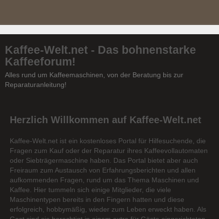
Kaffee-Welt.net - Das bohnenstarke
Kaffeeforum!
Alles rund um Kaffeemaschinen, von der Beratung bis zur
Reparaturanleitung!
Herzlich Willkommen auf Kaffee-Welt.net
Kaffee-Welt.net ist ein kostenloses Portal für Hilfesuchende, die
Fragen zum Kauf oder der Reparatur ihres Kaffeevollautomaten
oder Siebträgermaschine haben. Das Portal bietet aber auch
Freiraum zum Austausch von Erfahrungsberichten und allen
aufkommenden Fragen, rund um das Thema Maschinen und
Kaffee. Hier tummeln sich einige Mitglieder, die viele
Maschinentypen bereits in den Fingern hatten und diese
erfolgreich, hobbymäßig, wieder zum Leben erweckt haben. Als