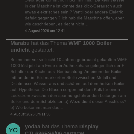
in der Maschine ist könnte das klick-Geräusch auch
etwas elektrisches sein ? Ventil oder andere Elektrik
defekt gegangen ? Ich hab die Maschine offen, aber
wie geschrieben, es riecht nicht…
4. August 2026 um 12:41
Marabu
hat das Thema
WMF 1000 Boiler
undicht
gestartet.
Bei meiner vor vielleicht 10 Jahren gebraucht gekauften WMF
1000 löst jetzt am Ende der Aufheizphase gelegentlich der FI
Schalter der Küche aus. Beobachtung: An einem der Boiler
tritt an der im Bild markierten Stelle zwischen Metall und
Dichtmasse Wasser aus und schäumt auf dem heißen Boiler
auf. Hypothese: Die Blasen sorgen mit dem Kalk für einen
Leckstrom zwischen den spannungsführenden Leitungen am
Boiler und dem Schutzleiter. a) Wozu dient dieser Anschluss?
b) Wie bekommt man das…
4. August 2026 um 11:56
yodaa
hat das Thema
Display
CTL636ES6/06
gestartet.