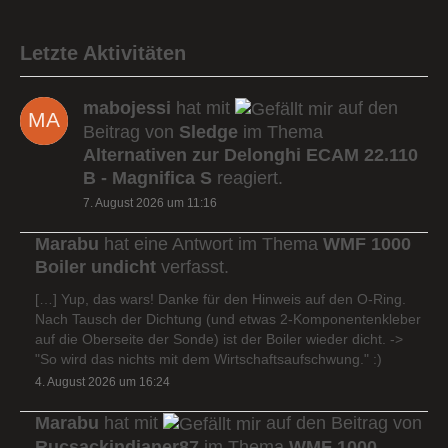
Letzte Aktivitäten
mabojessi
hat mit
auf den
Beitrag von
Sledge
im Thema
Alternativen zur Delonghi ECAM 22.110
B - Magnifica S
reagiert.
7. August 2026 um 11:16
Marabu
hat eine Antwort im Thema
WMF 1000
Boiler undicht
verfasst.
[…] Yup, das wars! Danke für den Hinweis auf den O-Ring.
Nach Tausch der Dichtung (und etwas 2-Komponentenkleber
auf die Oberseite der Sonde) ist der Boiler wieder dicht. ->
"So wird das nichts mit dem Wirtschaftsaufschwung." :)
4. August 2026 um 16:24
Marabu
hat mit
auf den Beitrag von
Rucsackindianer87
im Thema
WMF 1000