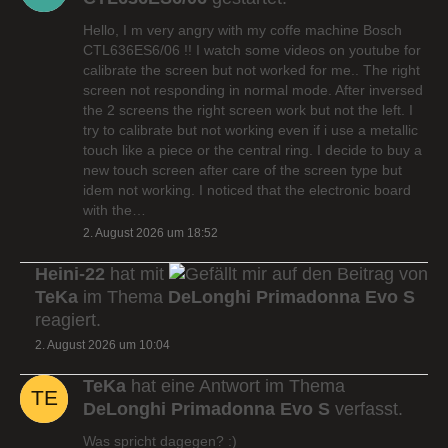
Hello, I m very angry with my coffe machine Bosch
CTL636ES6/06 !! I watch some videos on youtube for
calibrate the screen but not worked for me.. The right
screen not responding in normal mode. After inversed
the 2 screens the right screen work but not the left. I
try to calibrate but not working even if i use a metallic
touch like a piece or the central ring. I decide to buy a
new touch screen after care of the screen type but
idem not working. I noticed that the electronic board
with the…
2. August 2026 um 18:52
Heini-22
hat mit
auf den Beitrag von
TeKa
im Thema
DeLonghi Primadonna Evo S
reagiert.
2. August 2026 um 10:04
TeKa
hat eine Antwort im Thema
DeLonghi Primadonna Evo S
verfasst.
Was spricht dagegen? :)