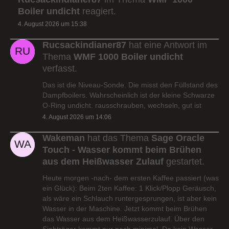
Boiler undicht
reagiert.
4. August 2026 um 15:38
Rucsackindianer87
hat eine Antwort im
Thema
WMF 1000 Boiler undicht
verfasst.
Das ist die Niveau-Sonde. Die misst den Füllstand des
Dampfboilers. Wahrscheinlich ist der kleine Schwarze
O-Ring undicht. rausschrauben, wechseln, gut ist
4. August 2026 um 14:06
Wakeman
hat das Thema
Sage Oracle
Touch - Wasser kommt beim Brühen
aus dem Heißwasser Zulauf
gestartet.
Heute morgen -nach- dem ersten Kaffee passiert (was
ein Glück): Beim 2ten Kaffee: 1 Klick/Plopp Geräusch,
als wäre ein Schlauch runtergesprungen, ist aber kein
Wasser in der Maschine. Jetzt kommt beim Brühen
das Wasser aus dem Heißwasserzulauf. Über den
Siebträger kommt nur noch minimal. Da kein Wasser