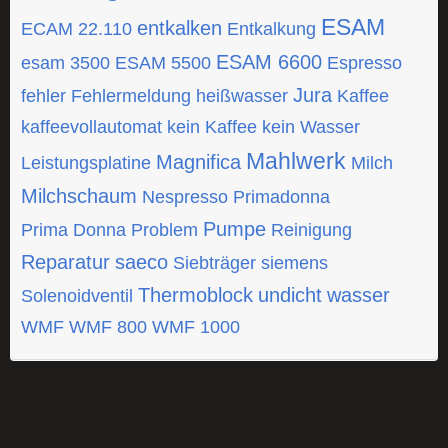
ESAM
entkalken
ECAM 22.110
Entkalkung
ESAM 6600
esam 3500
ESAM 5500
Espresso
Jura
fehler
Fehlermeldung
heißwasser
Kaffee
kaffeevollautomat
kein Kaffee
kein Wasser
Mahlwerk
Magnifica
Leistungsplatine
Milch
Milchschaum
Nespresso
Primadonna
Pumpe
Prima Donna
Problem
Reinigung
Reparatur
saeco
Siebträger
siemens
Thermoblock
undicht
wasser
Solenoidventil
WMF
WMF 800
WMF 1000