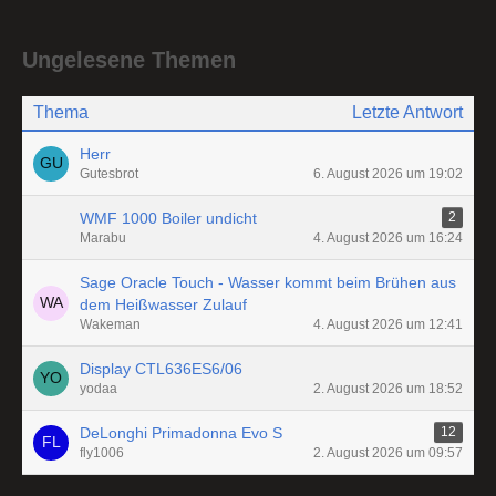
Ungelesene Themen
Thema
Letzte Antwort
Herr
Gutesbrot
6. August 2026 um 19:02
WMF 1000 Boiler undicht
2
Marabu
4. August 2026 um 16:24
Sage Oracle Touch - Wasser kommt beim Brühen aus
dem Heißwasser Zulauf
Wakeman
4. August 2026 um 12:41
Display CTL636ES6/06
yodaa
2. August 2026 um 18:52
DeLonghi Primadonna Evo S
12
fly1006
2. August 2026 um 09:57