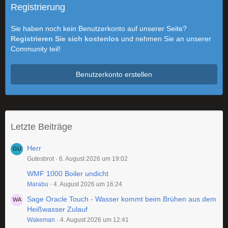
Registrierung
Sie haben noch kein Benutzerkonto auf unserer Seite?
Registrieren Sie sich kostenlos
und nehmen Sie an unserer
Community teil!
Benutzerkonto erstellen
Letzte Beiträge
Herr
Gutesbrot
6. August 2026 um 19:02
WMF 1000 Boiler undicht
Marabu
4. August 2026 um 16:24
Sage Oracle Touch - Wasser kommt beim Brühen aus dem
Heißwasser Zulauf
Wakeman
4. August 2026 um 12:41