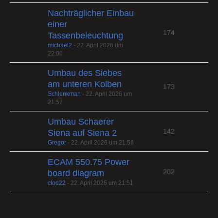
Nachträglicher Einbau
einer
174
Tassenbeleuchtung
michael2
-
22. April 2026 um
22:00
Umbau des Siebes
am unteren Kolben
173
Schlenkman
-
22. April 2026 um
21:57
Umbau Schaerer
142
Siena auf Siena 2
Gregor
-
22. April 2026 um 21:56
ECAM 550.75 Power
202
board diagram
clod22
-
22. April 2026 um 21:51