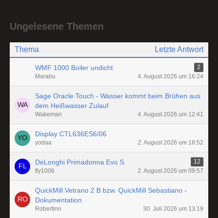
Ungelesene Themen
Thema
Letzte Antwort
WMF 1000 Boiler undicht
2
Marabu
4. August 2026 um 16:24
Sage Oracle Touch - Wasser kommt beim Brühen aus
dem Heißwasser Zulauf
Wakeman
4. August 2026 um 12:41
Display CTL636ES6/06
yodaa
2. August 2026 um 18:52
DeLonghi Primadonna Evo S
12
fly1006
2. August 2026 um 09:57
QuickMill Vetrano 2 B bzw. QuickMill Sebastiano -
Dokumentation
Robertino
30. Juli 2026 um 13:19