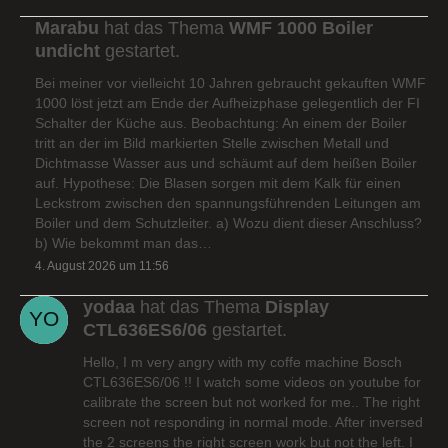
Marabu
hat das Thema
WMF 1000 Boiler
undicht
gestartet.
Bei meiner vor vielleicht 10 Jahren gebraucht gekauften WMF
1000 löst jetzt am Ende der Aufheizphase gelegentlich der FI
Schalter der Küche aus. Beobachtung: An einem der Boiler
tritt an der im Bild markierten Stelle zwischen Metall und
Dichtmasse Wasser aus und schäumt auf dem heißen Boiler
auf. Hypothese: Die Blasen sorgen mit dem Kalk für einen
Leckstrom zwischen den spannungsführenden Leitungen am
Boiler und dem Schutzleiter. a) Wozu dient dieser Anschluss?
b) Wie bekommt man das…
4. August 2026 um 11:56
yodaa
hat das Thema
Display
CTL636ES6/06
gestartet.
Hello, I m very angry with my coffe machine Bosch
CTL636ES6/06 !! I watch some videos on youtube for
calibrate the screen but not worked for me.. The right
screen not responding in normal mode. After inversed
the 2 screens the right screen work but not the left. I