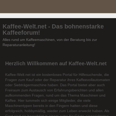
Kaffee-Welt.net - Das bohnenstarke
Kaffeeforum!
Alles rund um Kaffeemaschinen, von der Beratung bis zur
Reparaturanleitung!
Herzlich Willkommen auf Kaffee-Welt.net
Kaffee-Welt.net ist ein kostenloses Portal für Hilfesuchende, die
Fragen zum Kauf oder der Reparatur ihres Kaffeevollautomaten
oder Siebträgermaschine haben. Das Portal bietet aber auch
Freiraum zum Austausch von Erfahrungsberichten und allen
aufkommenden Fragen, rund um das Thema Maschinen und
Kaffee. Hier tummeln sich einige Mitglieder, die viele
Maschinentypen bereits in den Fingern hatten und diese
erfolgreich, hobbymäßig, wieder zum Leben erweckt haben. Als