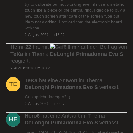
try to calibrate but not working even if i use a metallic
touch like a piece or the central ring. I decide to buy a
new touch screen after care of the screen type but
idem not working. I noticed that the electronic board
with the…
2. August 2026 um 18:52
Heini-22
hat mit
auf den Beitrag von
TeKa
im Thema
DeLonghi Primadonna Evo S
reagiert.
2. August 2026 um 10:04
TeKa
hat eine Antwort im Thema
DeLonghi Primadonna Evo S
verfasst.
Was spricht dagegen? :)
2. August 2026 um 09:57
Hero6
hat eine Antwort im Thema
DeLonghi Primadonna Evo S
verfasst.
Type: ECAM 510.55.M Nov. 2020 Ich habe dasselbe