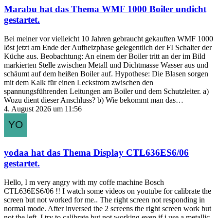
Marabu
hat das Thema
WMF 1000 Boiler undicht
gestartet.
Bei meiner vor vielleicht 10 Jahren gebraucht gekauften WMF 1000
löst jetzt am Ende der Aufheizphase gelegentlich der FI Schalter der
Küche aus. Beobachtung: An einem der Boiler tritt an der im Bild
markierten Stelle zwischen Metall und Dichtmasse Wasser aus und
schäumt auf dem heißen Boiler auf. Hypothese: Die Blasen sorgen
mit dem Kalk für einen Leckstrom zwischen den
spannungsführenden Leitungen am Boiler und dem Schutzleiter. a)
Wozu dient dieser Anschluss? b) Wie bekommt man das…
4. August 2026 um 11:56
yodaa
hat das Thema
Display CTL636ES6/06
gestartet.
Hello, I m very angry with my coffe machine Bosch
CTL636ES6/06 !! I watch some videos on youtube for calibrate the
screen but not worked for me.. The right screen not responding in
normal mode. After inversed the 2 screens the right screen work but
not the left. I try to calibrate but not working even if i use a metallic