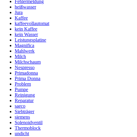
Fehlermeldung
heißwasser
Jura
Kaffee
kaffeevollautomat
kein Kaffee
kein Wasser
Leistungsplatine
Magnifica
Mahlwerk
Milch
Milchschaum
Nespresso
Primadonna
Prima Donna
Problem
Pumpe
Reinigung
Reparatur
saeco
Siebträger
siemens
Solenoidventil
Thermoblock
undicht