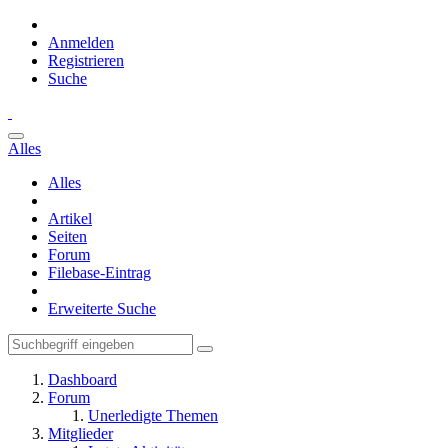
Anmelden
Registrieren
Suche
Alles
Alles
Artikel
Seiten
Forum
Filebase-Eintrag
Erweiterte Suche
Dashboard
Forum
Unerledigte Themen
Mitglieder