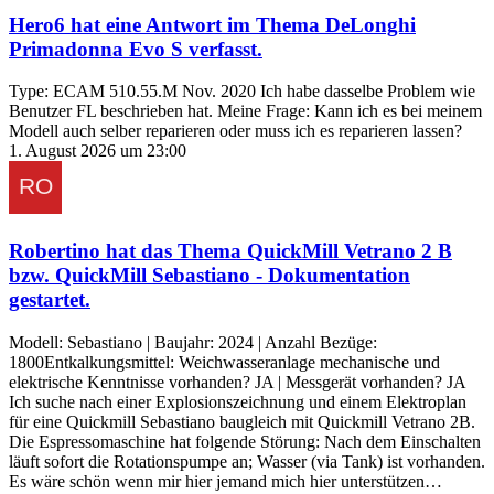
Hero6
hat eine Antwort im Thema
DeLonghi
Primadonna Evo S
verfasst.
Type: ECAM 510.55.M Nov. 2020 Ich habe dasselbe Problem wie
Benutzer FL beschrieben hat. Meine Frage: Kann ich es bei meinem
Modell auch selber reparieren oder muss ich es reparieren lassen?
1. August 2026 um 23:00
Robertino
hat das Thema
QuickMill Vetrano 2 B
bzw. QuickMill Sebastiano - Dokumentation
gestartet.
Modell: Sebastiano | Baujahr: 2024 | Anzahl Bezüge:
1800Entkalkungsmittel: Weichwasseranlage mechanische und
elektrische Kenntnisse vorhanden? JA | Messgerät vorhanden? JA
Ich suche nach einer Explosionszeichnung und einem Elektroplan
für eine Quickmill Sebastiano baugleich mit Quickmill Vetrano 2B.
Die Espressomaschine hat folgende Störung: Nach dem Einschalten
läuft sofort die Rotationspumpe an; Wasser (via Tank) ist vorhanden.
Es wäre schön wenn mir hier jemand mich hier unterstützen…