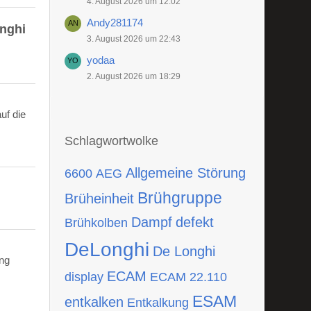
4. August 2026 um 12:02
Andy281174
onghi
3. August 2026 um 22:43
yodaa
2. August 2026 um 18:29
uf die
Schlagwortwolke
Allgemeine Störung
6600
AEG
Brühgruppe
Brüheinheit
Dampf
defekt
Brühkolben
DeLonghi
De Longhi
ing
ECAM
display
ECAM 22.110
ESAM
entkalken
Entkalkung