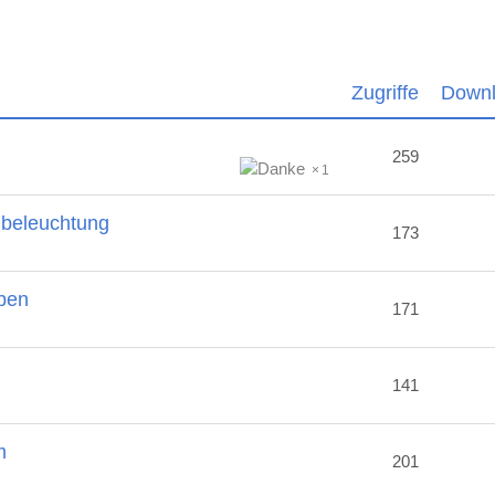
Zugriffe
Down
259
1
nbeleuchtung
173
ben
171
2
141
m
201