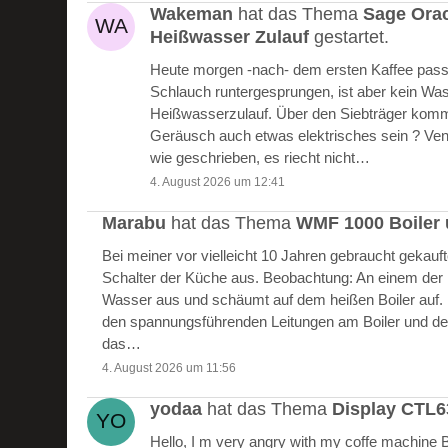
Wakeman
hat das Thema
Sage Ora
Heißwasser Zulauf
gestartet.
Heute morgen -nach- dem ersten Kaffee passie
Schlauch runtergesprungen, ist aber kein W
Heißwasserzulauf. Über den Siebträger kommt
Geräusch auch etwas elektrisches sein ? Vent
wie geschrieben, es riecht nicht…
4. August 2026 um 12:41
Marabu
hat das Thema
WMF 1000 Boiler 
Bei meiner vor vielleicht 10 Jahren gebraucht gekau
Schalter der Küche aus. Beobachtung: An einem der Bo
Wasser aus und schäumt auf dem heißen Boiler auf.
den spannungsführenden Leitungen am Boiler und de
das…
4. August 2026 um 11:56
yodaa
hat das Thema
Display CTL
Hello, I m very angry with my coffe machine 