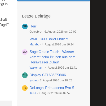
gt in
Letzte Beiträge
chaft
ugriff
Herr
Gutesbrot
6. August 2026 um 19:02
WMF 1000 Boiler undicht
Marabu
4. August 2026 um 16:24
Sage Oracle Touch - Wasser
kommt beim Brühen aus dem
Heißwasser Zulauf
Wakeman
4. August 2026 um 12:41
Display CTL636ES6/06
yodaa
2. August 2026 um 18:52
DeLonghi Primadonna Evo S
TeKa
2. August 2026 um 09:57