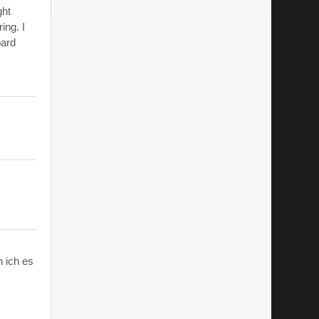
ght
ing. I
oard
 ich es