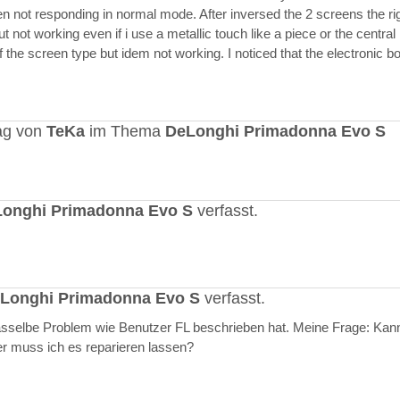
en not responding in normal mode. After inversed the 2 screens the ri
but not working even if i use a metallic touch like a piece or the central r
 the screen type but idem not working. I noticed that the electronic b
ag von
TeKa
im Thema
DeLonghi Primadonna Evo S
onghi Primadonna Evo S
verfasst.
Longhi Primadonna Evo S
verfasst.
selbe Problem wie Benutzer FL beschrieben hat. Meine Frage: Kann
er muss ich es reparieren lassen?