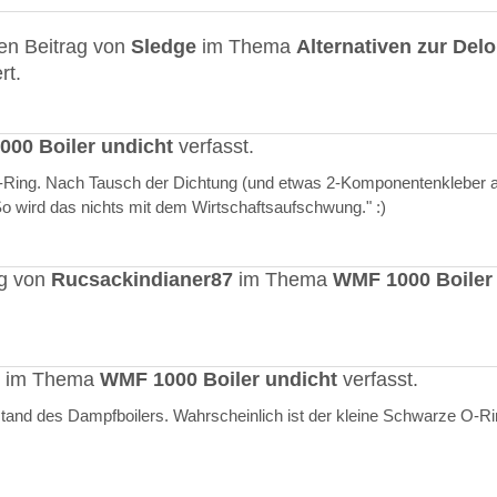
en Beitrag von
Sledge
im Thema
Alternativen zur Del
rt.
00 Boiler undicht
verfasst.
O-Ring. Nach Tausch der Dichtung (und etwas 2-Komponentenkleber a
"So wird das nichts mit dem Wirtschaftsaufschwung." :)
ag von
Rucsackindianer87
im Thema
WMF 1000 Boiler
rt im Thema
WMF 1000 Boiler undicht
verfasst.
stand des Dampfboilers. Wahrscheinlich ist der kleine Schwarze O-R