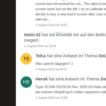
screen but not worked for me.. The right scre
screen work but not the left. I try to calibrate 
decide to buy a new touch screen after care of
with the…
2. August 2026 um 18:52
Heini-22
hat mit
auf den Beitr
reagiert.
2. August 2026 um 10:04
TeKa
hat eine Antwort im Thema
DeL
Was spricht dagegen? :)
2. August 2026 um 09:57
Hero6
hat eine Antwort im Thema
De
Type: ECAM 510.55.M Nov. 2020 Ich habe das
bei meinem Modell auch selber reparieren od
1. August 2026 um 23:00