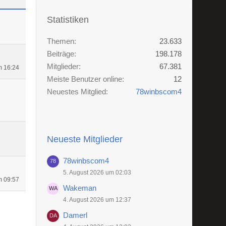
Statistiken
Themen
23.633
Beiträge
198.178
Mitglieder
67.381
m 16:24
Meiste Benutzer online
12
Neuestes Mitglied
78winbscom4
Neueste Mitglieder
78winbscom4
5. August 2026 um 02:03
m 09:57
Wakeman
4. August 2026 um 12:37
Damerl