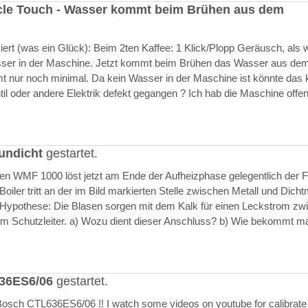
cle Touch - Wasser kommt beim Brühen aus dem
rt (was ein Glück): Beim 2ten Kaffee: 1 Klick/Plopp Geräusch, als 
asser in der Maschine. Jetzt kommt beim Brühen das Wasser aus de
 nur noch minimal. Da kein Wasser in der Maschine ist könnte das k
il oder andere Elektrik defekt gegangen ? Ich hab die Maschine offen
undicht
gestartet.
ften WMF 1000 löst jetzt am Ende der Aufheizphase gelegentlich der F
iler tritt an der im Bild markierten Stelle zwischen Metall und Dich
 Hypothese: Die Blasen sorgen mit dem Kalk für einen Leckstrom zw
m Schutzleiter. a) Wozu dient dieser Anschluss? b) Wie bekommt m
636ES6/06
gestartet.
Bosch CTL636ES6/06 !! I watch some videos on youtube for calibrate