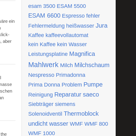
esam 3500
ESAM 5500
ESAM 6600
Espresso
fehler
wäre ein
Jura
Fehlermeldung
heißwasser
m
lick-
Kaffee
kaffeevollautomat
, aber
kein Kaffee
kein Wasser
Magnifica
Leistungsplatine
Mahlwerk
Milchschaum
Milch
Nespresso
Primadonna
I
Pumpe
tmasse
Prima Donna
Problem
ischen
Reparatur
saeco
Reinigung
an
Siebträger
siemens
Thermoblock
Solenoidventil
undicht
wasser
WMF
WMF 800
WMF 1000
 the