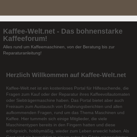
Kaffee-Welt.net - Das bohnenstarke
Kaffeeforum!
Alles rund um Kaffeemaschinen, von der Beratung bis zur
Reparaturanleitung!
Herzlich Willkommen auf Kaffee-Welt.net
Kaffee-Welt.net ist ein kostenloses Portal für Hilfesuchende, die
Fragen zum Kauf oder der Reparatur ihres Kaffeevollautomaten
oder Siebträgermaschine haben. Das Portal bietet aber auch
Freiraum zum Austausch von Erfahrungsberichten und allen
aufkommenden Fragen, rund um das Thema Maschinen und
Kaffee. Hier tummeln sich einige Mitglieder, die viele
Maschinentypen bereits in den Fingern hatten und diese
erfolgreich, hobbymäßig, wieder zum Leben erweckt haben. Als