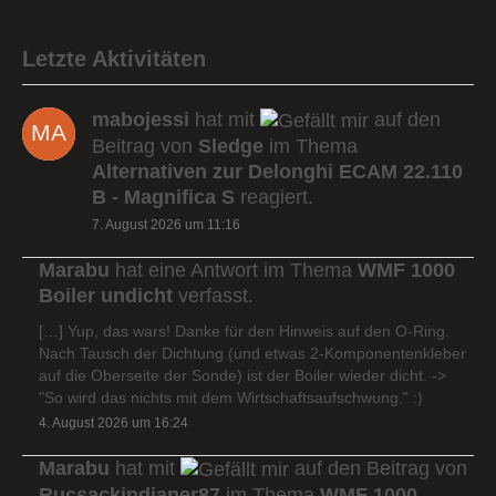
Letzte Aktivitäten
mabojessi
hat mit
auf den
Beitrag von
Sledge
im Thema
Alternativen zur Delonghi ECAM 22.110
B - Magnifica S
reagiert.
7. August 2026 um 11:16
Marabu
hat eine Antwort im Thema
WMF 1000
Boiler undicht
verfasst.
[…] Yup, das wars! Danke für den Hinweis auf den O-Ring.
Nach Tausch der Dichtung (und etwas 2-Komponentenkleber
auf die Oberseite der Sonde) ist der Boiler wieder dicht. ->
"So wird das nichts mit dem Wirtschaftsaufschwung." :)
4. August 2026 um 16:24
Marabu
hat mit
auf den Beitrag von
Rucsackindianer87
im Thema
WMF 1000