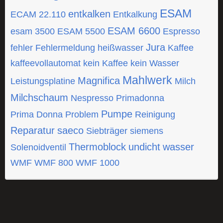
ESAM
entkalken
ECAM 22.110
Entkalkung
ESAM 6600
esam 3500
ESAM 5500
Espresso
Jura
fehler
Fehlermeldung
heißwasser
Kaffee
kaffeevollautomat
kein Kaffee
kein Wasser
Mahlwerk
Magnifica
Leistungsplatine
Milch
Milchschaum
Nespresso
Primadonna
Pumpe
Prima Donna
Problem
Reinigung
Reparatur
saeco
Siebträger
siemens
Thermoblock
undicht
wasser
Solenoidventil
WMF
WMF 800
WMF 1000