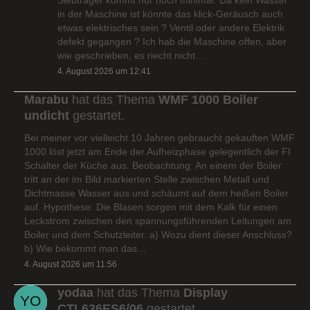
in der Maschine ist könnte das klick-Geräusch auch
etwas elektrisches sein ? Ventil oder andere Elektrik
defekt gegangen ? Ich hab die Maschine offen, aber
wie geschrieben, es riecht nicht…
4. August 2026 um 12:41
Marabu
hat das Thema
WMF 1000 Boiler
undicht
gestartet.
Bei meiner vor vielleicht 10 Jahren gebraucht gekauften WMF
1000 löst jetzt am Ende der Aufheizphase gelegentlich der FI
Schalter der Küche aus. Beobachtung: An einem der Boiler
tritt an der im Bild markierten Stelle zwischen Metall und
Dichtmasse Wasser aus und schäumt auf dem heißen Boiler
auf. Hypothese: Die Blasen sorgen mit dem Kalk für einen
Leckstrom zwischen den spannungsführenden Leitungen am
Boiler und dem Schutzleiter. a) Wozu dient dieser Anschluss?
b) Wie bekommt man das…
4. August 2026 um 11:56
yodaa
hat das Thema
Display
CTL636ES6/06
gestartet.