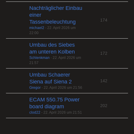
Nachträglicher Einbau
einer
174
Tassenbeleuchtung
michael2
-
22. April 2026 um
22:00
Umbau des Siebes
am unteren Kolben
172
Schlenkman
-
22. April 2026 um
21:57
Umbau Schaerer
142
Siena auf Siena 2
Gregor
-
22. April 2026 um 21:56
ECAM 550.75 Power
202
board diagram
clod22
-
22. April 2026 um 21:51