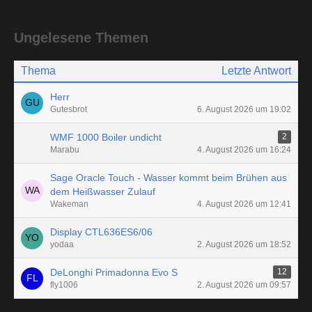
Ungelesene Themen
Thema
Letzte Antwort
Herr
Gutesbrot
6. August 2026 um 19:02
WMF 1000 Boiler undicht
2
Marabu
4. August 2026 um 16:24
Sage Oracle Touch - Wasser kommt beim Brühen aus
dem Heißwasser Zulauf
Wakeman
4. August 2026 um 12:41
Display CTL636ES6/06
yodaa
2. August 2026 um 18:52
DeLonghi Primadonna Evo S
12
fly1006
2. August 2026 um 09:57