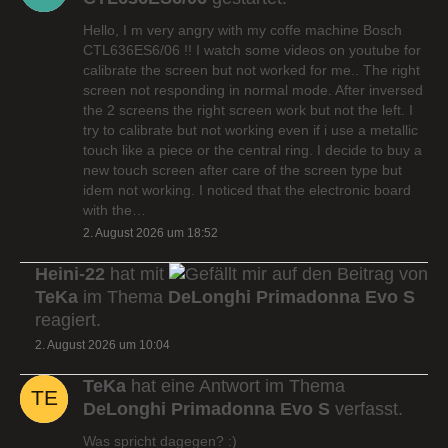
Hello, I m very angry with my coffe machine Bosch
CTL636ES6/06 !! I watch some videos on youtube for
calibrate the screen but not worked for me.. The right
screen not responding in normal mode. After inversed
the 2 screens the right screen work but not the left. I
try to calibrate but not working even if i use a metallic
touch like a piece or the central ring. I decide to buy a
new touch screen after care of the screen type but
idem not working. I noticed that the electronic board
with the…
2. August 2026 um 18:52
Heini-22
hat mit
auf den Beitrag von
TeKa
im Thema
DeLonghi Primadonna Evo S
reagiert.
2. August 2026 um 10:04
TeKa
hat eine Antwort im Thema
DeLonghi Primadonna Evo S
verfasst.
Was spricht dagegen? :)