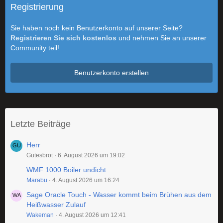
Registrierung
Sie haben noch kein Benutzerkonto auf unserer Seite?
Registrieren Sie sich kostenlos
und nehmen Sie an unserer
Community teil!
Benutzerkonto erstellen
Letzte Beiträge
Herr
Gutesbrot
6. August 2026 um 19:02
WMF 1000 Boiler undicht
Marabu
4. August 2026 um 16:24
Sage Oracle Touch - Wasser kommt beim Brühen aus dem
Heißwasser Zulauf
Wakeman
4. August 2026 um 12:41