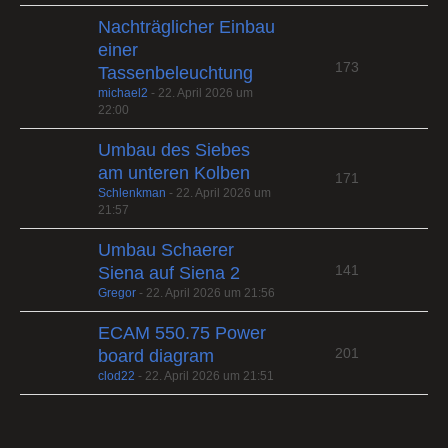
Nachträglicher Einbau
einer
173
Tassenbeleuchtung
michael2
-
22. April 2026 um
22:00
Umbau des Siebes
am unteren Kolben
171
Schlenkman
-
22. April 2026 um
21:57
Umbau Schaerer
141
Siena auf Siena 2
Gregor
-
22. April 2026 um 21:56
ECAM 550.75 Power
201
board diagram
clod22
-
22. April 2026 um 21:51