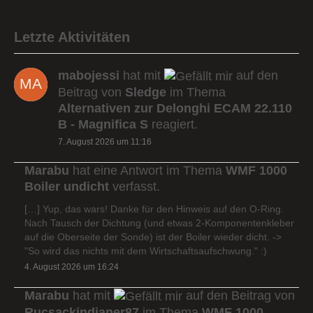
Letzte Aktivitäten
mabojessi
hat mit
auf den
Beitrag von
Sledge
im Thema
Alternativen zur Delonghi ECAM 22.110
B - Magnifica S
reagiert.
7. August 2026 um 11:16
Marabu
hat eine Antwort im Thema
WMF 1000
Boiler undicht
verfasst.
[…] Yup, das wars! Danke für den Hinweis auf den O-Ring.
Nach Tausch der Dichtung (und etwas 2-Komponentenkleber
auf die Oberseite der Sonde) ist der Boiler wieder dicht. ->
"So wird das nichts mit dem Wirtschaftsaufschwung." :)
4. August 2026 um 16:24
Marabu
hat mit
auf den Beitrag von
Rucsackindianer87
im Thema
WMF 1000