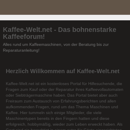
Kaffee-Welt.net - Das bohnenstarke
Kaffeeforum!
Alles rund um Kaffeemaschinen, von der Beratung bis zur
Reparaturanleitung!
Herzlich Willkommen auf Kaffee-Welt.net
Kaffee-Welt.net ist ein kostenloses Portal für Hilfesuchende, die
Fragen zum Kauf oder der Reparatur ihres Kaffeevollautomaten
oder Siebträgermaschine haben. Das Portal bietet aber auch
Freiraum zum Austausch von Erfahrungsberichten und allen
aufkommenden Fragen, rund um das Thema Maschinen und
Kaffee. Hier tummeln sich einige Mitglieder, die viele
Maschinentypen bereits in den Fingern hatten und diese
erfolgreich, hobbymäßig, wieder zum Leben erweckt haben. Als