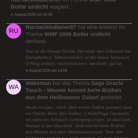
Boiler undicht
reagiert.
4. August 2026 um 15:38
Rucsackindianer87
hat eine Antwort im
Thema
WMF 1000 Boiler undicht
verfasst.
Das ist die Niveau-Sonde. Die misst den Füllstand des
Dampfboilers. Wahrscheinlich ist der kleine Schwarze
O-Ring undicht. rausschrauben, wechseln, gut ist
4. August 2026 um 14:06
Wakeman
hat das Thema
Sage Oracle
Touch - Wasser kommt beim Brühen
aus dem Heißwasser Zulauf
gestartet.
Heute morgen -nach- dem ersten Kaffee passiert (was
ein Glück): Beim 2ten Kaffee: 1 Klick/Plopp Geräusch,
als wäre ein Schlauch runtergesprungen, ist aber kein
Wasser in der Maschine. Jetzt kommt beim Brühen
das Wasser aus dem Heißwasserzulauf. Über den
Siebträger kommt nur noch minimal. Da kein Wasser