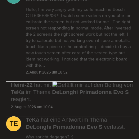
Hello, I m very angry with my coffe machine Bosch
CTL636ES6/06 !! I watch some videos on youtube for
calibrate the screen but not worked for me.. The right
screen not responding in normal mode. After inversed
the 2 screens the right screen work but not the left. I
try to calibrate but not working even if i use a metallic
touch like a piece or the central ring. I decide to buy a
new touch screen after care of the screen type but
idem not working. I noticed that the electronic board
with the…
2. August 2026 um 18:52
Heini-22
hat mit
auf den Beitrag von
TeKa
im Thema
DeLonghi Primadonna Evo S
reagiert.
2. August 2026 um 10:04
TeKa
hat eine Antwort im Thema
DeLonghi Primadonna Evo S
verfasst.
Was spricht dagegen? :)