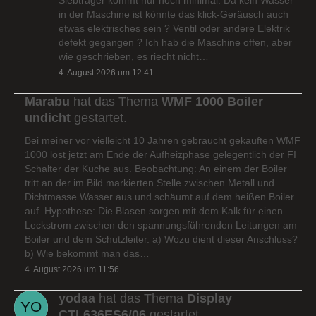
in der Maschine ist könnte das klick-Geräusch auch
etwas elektrisches sein ? Ventil oder andere Elektrik
defekt gegangen ? Ich hab die Maschine offen, aber
wie geschrieben, es riecht nicht…
4. August 2026 um 12:41
Marabu
hat das Thema
WMF 1000 Boiler
undicht
gestartet.
Bei meiner vor vielleicht 10 Jahren gebraucht gekauften WMF
1000 löst jetzt am Ende der Aufheizphase gelegentlich der FI
Schalter der Küche aus. Beobachtung: An einem der Boiler
tritt an der im Bild markierten Stelle zwischen Metall und
Dichtmasse Wasser aus und schäumt auf dem heißen Boiler
auf. Hypothese: Die Blasen sorgen mit dem Kalk für einen
Leckstrom zwischen den spannungsführenden Leitungen am
Boiler und dem Schutzleiter. a) Wozu dient dieser Anschluss?
b) Wie bekommt man das…
4. August 2026 um 11:56
yodaa
hat das Thema
Display
CTL636ES6/06
gestartet.