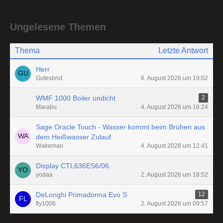
Ungelesene Themen
Thema
Letzte Antwort
Herr
Gutesbrot
6. August 2026 um 19:02
WMF 1000 Boiler undicht
2
Marabu
4. August 2026 um 16:24
Sage Oracle Touch - Wasser kommt beim Brühen aus
dem Heißwasser Zulauf
Wakeman
4. August 2026 um 12:41
Display CTL636ES6/06
yodaa
2. August 2026 um 18:52
DeLonghi Primadonna Evo S
12
fly1006
2. August 2026 um 09:57