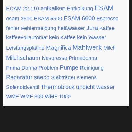
ESAM
entkalken
ECAM 22.110
Entkalkung
ESAM 6600
esam 3500
ESAM 5500
Espresso
Jura
fehler
Fehlermeldung
heißwasser
Kaffee
kaffeevollautomat
kein Kaffee
kein Wasser
Mahlwerk
Magnifica
Leistungsplatine
Milch
Milchschaum
Nespresso
Primadonna
Pumpe
Prima Donna
Problem
Reinigung
Reparatur
saeco
Siebträger
siemens
Thermoblock
undicht
wasser
Solenoidventil
WMF
WMF 800
WMF 1000