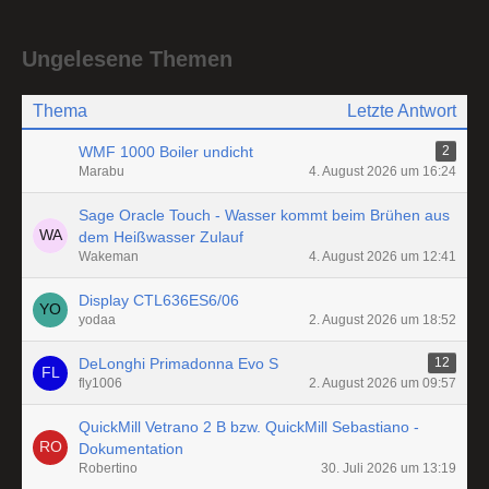
Ungelesene Themen
Thema
Letzte Antwort
WMF 1000 Boiler undicht
2
Marabu
4. August 2026 um 16:24
Sage Oracle Touch - Wasser kommt beim Brühen aus
dem Heißwasser Zulauf
Wakeman
4. August 2026 um 12:41
Display CTL636ES6/06
yodaa
2. August 2026 um 18:52
DeLonghi Primadonna Evo S
12
fly1006
2. August 2026 um 09:57
QuickMill Vetrano 2 B bzw. QuickMill Sebastiano -
Dokumentation
Robertino
30. Juli 2026 um 13:19