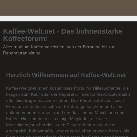
Kaffee-Welt.net - Das bohnenstarke
Kaffeeforum!
Alles rund um Kaffeemaschinen, von der Beratung bis zur
Reparaturanleitung!
Herzlich Willkommen auf Kaffee-Welt.net
Kaffee-Welt.net ist ein kostenloses Portal für Hilfesuchende, die
Fragen zum Kauf oder der Reparatur ihres Kaffeevollautomaten
oder Siebträgermaschine haben. Das Portal bietet aber auch
Freiraum zum Austausch von Erfahrungsberichten und allen
aufkommenden Fragen, rund um das Thema Maschinen und
Kaffee. Hier tummeln sich einige Mitglieder, die viele
Maschinentypen bereits in den Fingern hatten und diese
erfolgreich, hobbymäßig, wieder zum Leben erweckt haben. Als