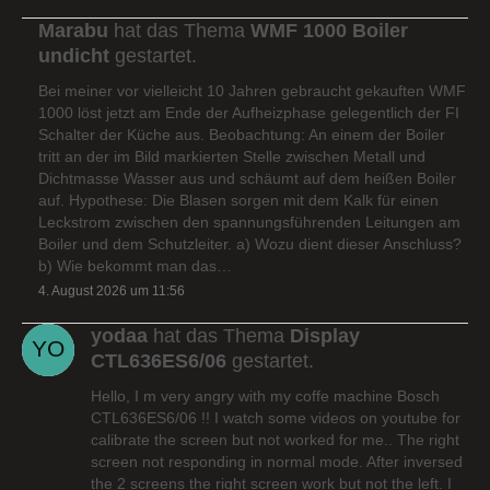
Marabu
hat das Thema
WMF 1000 Boiler
undicht
gestartet.
Bei meiner vor vielleicht 10 Jahren gebraucht gekauften WMF
1000 löst jetzt am Ende der Aufheizphase gelegentlich der FI
Schalter der Küche aus. Beobachtung: An einem der Boiler
tritt an der im Bild markierten Stelle zwischen Metall und
Dichtmasse Wasser aus und schäumt auf dem heißen Boiler
auf. Hypothese: Die Blasen sorgen mit dem Kalk für einen
Leckstrom zwischen den spannungsführenden Leitungen am
Boiler und dem Schutzleiter. a) Wozu dient dieser Anschluss?
b) Wie bekommt man das…
4. August 2026 um 11:56
yodaa
hat das Thema
Display
CTL636ES6/06
gestartet.
Hello, I m very angry with my coffe machine Bosch
CTL636ES6/06 !! I watch some videos on youtube for
calibrate the screen but not worked for me.. The right
screen not responding in normal mode. After inversed
the 2 screens the right screen work but not the left. I