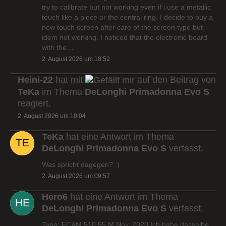
try to calibrate but not working even if i use a metallic
touch like a piece or the central ring. I decide to buy a
new touch screen after care of the screen type but
idem not working. I noticed that the electronic board
with the…
2. August 2026 um 18:52
Heini-22
hat mit
auf den Beitrag von
TeKa
im Thema
DeLonghi Primadonna Evo S
reagiert.
2. August 2026 um 10:04
TeKa
hat eine Antwort im Thema
DeLonghi Primadonna Evo S
verfasst.
Was spricht dagegen? :)
2. August 2026 um 09:57
Hero6
hat eine Antwort im Thema
DeLonghi Primadonna Evo S
verfasst.
Type: ECAM 510.55.M Nov. 2020 Ich habe dasselbe