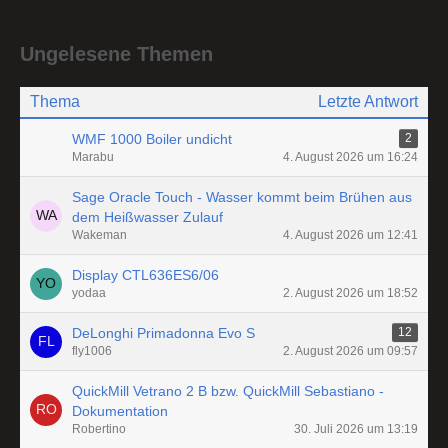
Ungelesene Themen
Thema
Letzte Antwort
WMF 1000 Boiler undicht
2
Marabu
4. August 2026 um 16:24
Sage Oracle Touch - Wasser kommt beim Brühen aus
dem Heißwasser Zulauf
Wakeman
4. August 2026 um 12:41
Display CTL636ES6/06
yodaa
2. August 2026 um 18:52
DeLonghi Primadonna Evo S
12
fly1006
2. August 2026 um 09:57
QuickMill Vetrano 2 B bzw. QuickMill Sebastiano -
Dokumentation
Robertino
30. Juli 2026 um 13:19