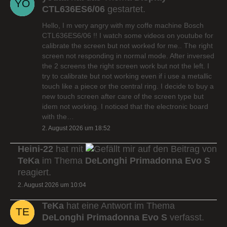
CTL636ES6/06
gestartet.
Hello, I m very angry with my coffe machine Bosch
CTL636ES6/06 !! I watch some videos on youtube for
calibrate the screen but not worked for me.. The right
screen not responding in normal mode. After inversed
the 2 screens the right screen work but not the left. I
try to calibrate but not working even if i use a metallic
touch like a piece or the central ring. I decide to buy a
new touch screen after care of the screen type but
idem not working. I noticed that the electronic board
with the…
2. August 2026 um 18:52
Heini-22
hat mit
auf den Beitrag von
TeKa
im Thema
DeLonghi Primadonna Evo S
reagiert.
2. August 2026 um 10:04
TeKa
hat eine Antwort im Thema
DeLonghi Primadonna Evo S
verfasst.