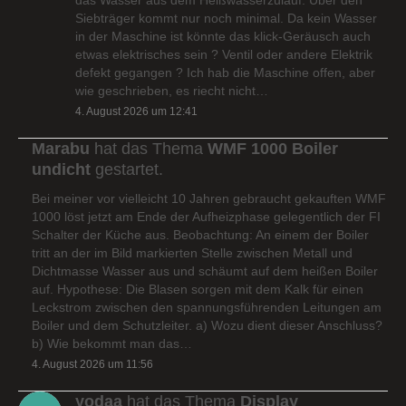
Siebträger kommt nur noch minimal. Da kein Wasser
in der Maschine ist könnte das klick-Geräusch auch
etwas elektrisches sein ? Ventil oder andere Elektrik
defekt gegangen ? Ich hab die Maschine offen, aber
wie geschrieben, es riecht nicht…
4. August 2026 um 12:41
Marabu
hat das Thema
WMF 1000 Boiler
undicht
gestartet.
Bei meiner vor vielleicht 10 Jahren gebraucht gekauften WMF
1000 löst jetzt am Ende der Aufheizphase gelegentlich der FI
Schalter der Küche aus. Beobachtung: An einem der Boiler
tritt an der im Bild markierten Stelle zwischen Metall und
Dichtmasse Wasser aus und schäumt auf dem heißen Boiler
auf. Hypothese: Die Blasen sorgen mit dem Kalk für einen
Leckstrom zwischen den spannungsführenden Leitungen am
Boiler und dem Schutzleiter. a) Wozu dient dieser Anschluss?
b) Wie bekommt man das…
4. August 2026 um 11:56
yodaa
hat das Thema
Display