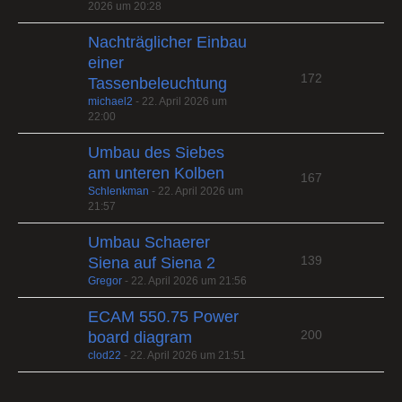
2026 um 20:28
Nachträglicher Einbau
einer
172
Tassenbeleuchtung
michael2
-
22. April 2026 um
22:00
Umbau des Siebes
am unteren Kolben
167
Schlenkman
-
22. April 2026 um
21:57
Umbau Schaerer
139
Siena auf Siena 2
Gregor
-
22. April 2026 um 21:56
ECAM 550.75 Power
200
board diagram
clod22
-
22. April 2026 um 21:51