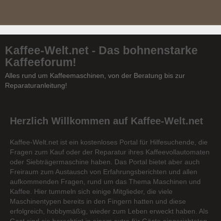
Kaffee-Welt.net - Das bohnenstarke
Kaffeeforum!
Alles rund um Kaffeemaschinen, von der Beratung bis zur
Reparaturanleitung!
Herzlich Willkommen auf Kaffee-Welt.net
Kaffee-Welt.net ist ein kostenloses Portal für Hilfesuchende, die
Fragen zum Kauf oder der Reparatur ihres Kaffeevollautomaten
oder Siebträgermaschine haben. Das Portal bietet aber auch
Freiraum zum Austausch von Erfahrungsberichten und allen
aufkommenden Fragen, rund um das Thema Maschinen und
Kaffee. Hier tummeln sich einige Mitglieder, die viele
Maschinentypen bereits in den Fingern hatten und diese
erfolgreich, hobbymäßig, wieder zum Leben erweckt haben. Als