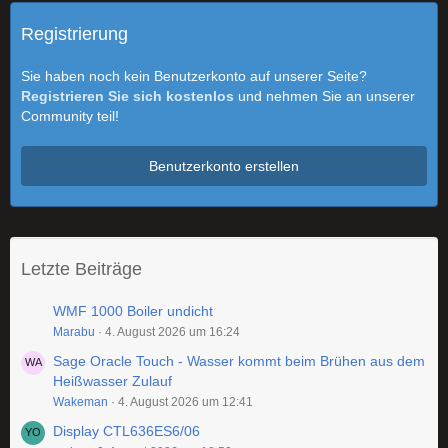
Registrierung
Sie haben noch kein Benutzerkonto auf unserer Seite?
Registrieren Sie sich kostenlos
und nehmen Sie an unserer
Community teil!
Benutzerkonto erstellen
Letzte Beiträge
WMF 1000 Boiler undicht
Marabu
4. August 2026 um 16:24
Sage Oracle Touch - Wasser kommt beim Brühen aus dem
Heißwasser Zulauf
Wakeman
4. August 2026 um 12:41
Display CTL636ES6/06