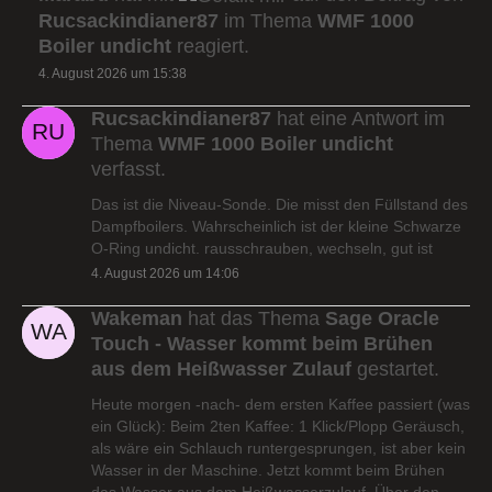
Rucsackindianer87
im Thema
WMF 1000
Boiler undicht
reagiert.
4. August 2026 um 15:38
Rucsackindianer87
hat eine Antwort im
Thema
WMF 1000 Boiler undicht
verfasst.
Das ist die Niveau-Sonde. Die misst den Füllstand des
Dampfboilers. Wahrscheinlich ist der kleine Schwarze
O-Ring undicht. rausschrauben, wechseln, gut ist
4. August 2026 um 14:06
Wakeman
hat das Thema
Sage Oracle
Touch - Wasser kommt beim Brühen
aus dem Heißwasser Zulauf
gestartet.
Heute morgen -nach- dem ersten Kaffee passiert (was
ein Glück): Beim 2ten Kaffee: 1 Klick/Plopp Geräusch,
als wäre ein Schlauch runtergesprungen, ist aber kein
Wasser in der Maschine. Jetzt kommt beim Brühen
das Wasser aus dem Heißwasserzulauf. Über den